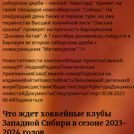
сибирское дерби – омский "Авангард" примет на
своей площадке новосибирскую "Сибирь". На
следующий день также в первом туре, но уже
первенства Высшей хоккейной лиги "Омские
крылья" проверят на прочность барнаульское
"Динамо-Алтай". А 7 сентября динамовцы сойдутся в
Барнауле во втором сибирском дерби с
новокузнецким "Металлургом".”/>
НовостиНовости компаний
Наши
проекты
Свежий
номер
РГ-Неделя
Родина
Тематические
приложения
Союз
Свежий номер
Подписка
на
издание
Войти
Новости
Власть
Экономика
В регионах
В
мире
Происшествия
Общество
Спорт
Культура
Докумен
новостей
ДокументыСпецпроектыСпорт30.08.2023
06:44Поделиться
Что ждет хоккейные клубы
Западной Сибири в сезоне 2023-
2024 годов