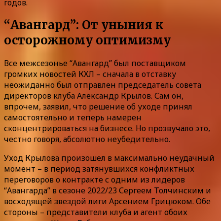
годов.
“Авангард”: От уныния к
осторожному оптимизму
Все межсезонье “Авангард” был поставщиком
громких новостей КХЛ – сначала в отставку
неожиданно был отправлен председатель совета
директоров клуба Александр Крылов. Сам он,
впрочем, заявил, что решение об уходе принял
самостоятельно и теперь намерен
сконцентрироваться на бизнесе. Но прозвучало это,
честно говоря, абсолютно неубедительно.
Уход Крылова произошел в максимально неудачный
момент – в период затянувшихся конфликтных
переговоров о контракте с одним из лидеров
“Авангарда” в сезоне 2022/23 Сергеем Толчинским и
восходящей звездой лиги Арсением Грицюком. Обе
стороны – представители клуба и агент обоих