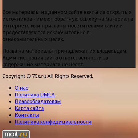
Все материалы на данном сайте взяты из открытых
источников - имеют обратную ссылку на материал в
интернете или присланы посетителями сайта и
предоставляются исключительно в
ознакомительных целях.
Права на материалы принадлежат их владельцам.
Администрация сайта ответственности за
содержание материала не несет.
Copyright © 79s.ru All Rights Reserved.
О нас
Политика DMCA
Правообладателям
Карта сайта
Контакты
Политика конфедициальности