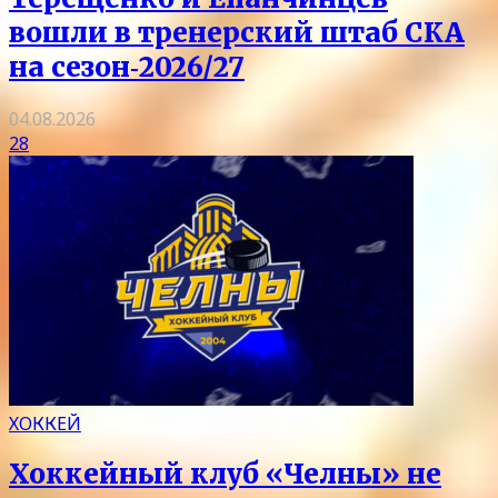
вошли в тренерский штаб СКА
на сезон‑2026/27
04.08.2026
28
ХОККЕЙ
Хоккейный клуб «Челны» не