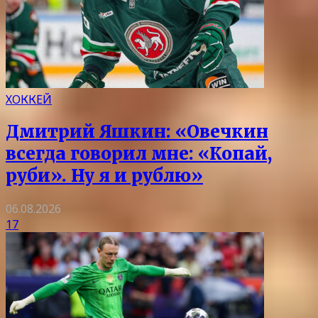
ХОККЕЙ
Дмитрий Яшкин: «Овечкин
всегда говорил мне: «Копай,
руби». Ну я и рублю»
06.08.2026
17