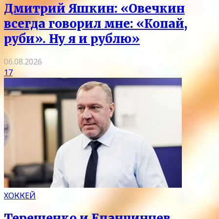
Дмитрий Яшкин: «Овечкин
всегда говорил мне: «Копай,
руби». Ну я и рублю»
06.08.2026
17
ХОККЕЙ
Терещенко и Епанчинцев