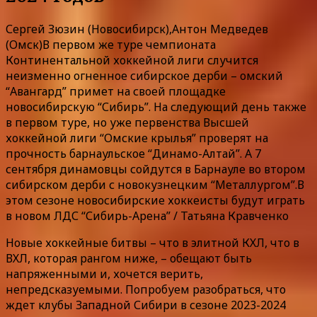
Сергей Зюзин (Новосибирск),Антон Медведев
(Омск)В первом же туре чемпионата
Континентальной хоккейной лиги случится
неизменно огненное сибирское дерби – омский
“Авангард” примет на своей площадке
новосибирскую “Сибирь”. На следующий день также
в первом туре, но уже первенства Высшей
хоккейной лиги “Омские крылья” проверят на
прочность барнаульское “Динамо-Алтай”. А 7
сентября динамовцы сойдутся в Барнауле во втором
сибирском дерби с новокузнецким “Металлургом”.В
этом сезоне новосибирские хоккеисты будут играть
в новом ЛДС “Сибирь-Арена” / Татьяна Кравченко
Новые хоккейные битвы – что в элитной КХЛ, что в
ВХЛ, которая рангом ниже, – обещают быть
напряженными и, хочется верить,
непредсказуемыми. Попробуем разобраться, что
ждет клубы Западной Сибири в сезоне 2023-2024