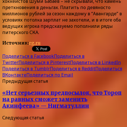
хоккеистов Шуми Бабаев – не скрывали, что камень
преткновения в деньгах. Платить по девяносто
миллионов рублей за сезон каждому в “Авангарде” в
условиях потолка зарплат не захотели, и в итоге оба
ведущих игрока предсказуемо пополнили ряды
питерского СКА.
Источник:
rg.ru
Поделиться в Facebook
Поделиться в
Twitter
Поделиться в Pinterest
Поделиться в LinkedIn
Поделиться в Tumblr
Поделиться в Reddit
Поделиться
ВКонтакте
Поделиться по Email
Предыдущая статья
«Нет серьезных предпосылок, что Тороп
на равных сможет заменить
Акинфеева» — Нигматуллин
Следующая статья