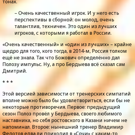
тонах.
– Очень качественный игрок. И у него есть
перспективы в сборной: он молод, очень
талантлив, техничен. Это один из лучших
игроков, с которыми я работал в России.
«Очень качественный» и «один из лучших» – крайне
щедро для того, кого тогда, в 2014-м, Россия толком
ещё не знала. Так что Божович определённо дал
Полозу импульс. Ну, а про Бердыева всё сказал сам
Дмитрий.
* * *
Этой версией зависимости от тренерских симпатий
вполне можно было бы удовлетвориться, если бы не
некоторые противоречия. Первое: предыдущий
сезон Полоз провёл у Бердыева, своего любимого
наставника, но себя ростовского в Казани ничем не
напоминал. Второе: нынешний тренер Владимир
Федотов едва ли приходил в «Сочи» с каким-то