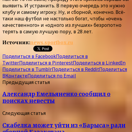
выявить. И устранить. В первую очередь это нужно
клубу и самому игроку. Ну, и сборной, конечно. Всё-
таки наш футбол не настолько богат, чтобы «очень
качественного» и «одного из лучших» безропотно
терять в самую лучшую пору, в 28 лет.
Источник:
news.sportbox.ru
Поделиться в Facebook
Поделиться в
Twitter
Поделиться в Pinterest
Поделиться в LinkedIn
Поделиться в Tumblr
Поделиться в Reddit
Поделиться
ВКонтакте
Поделиться по Email
Предыдущая статья
Александр Емельяненко сообщил о
поисках невесты
Следующая статья
Скабелка может уйти из «Барыса» ради