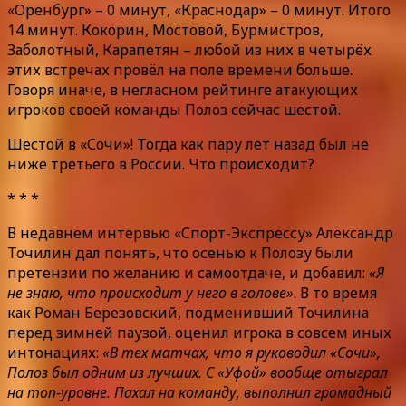
«Оренбург» – 0 минут, «Краснодар» – 0 минут. Итого
14 минут. Кокорин, Мостовой, Бурмистров,
Заболотный, Карапетян – любой из них в четырёх
этих встречах провёл на поле времени больше.
Говоря иначе, в негласном рейтинге атакующих
игроков своей команды Полоз сейчас шестой.
Шестой в «Сочи»! Тогда как пару лет назад был не
ниже третьего в России. Что происходит?
* * *
В недавнем интервью «Спорт-Экспрессу» Александр
Точилин дал понять, что осенью к Полозу были
претензии по желанию и самоотдаче, и добавил:
«Я
не знаю, что происходит у него в голове»
. В то время
как Роман Березовский, подменивший Точилина
перед зимней паузой, оценил игрока в совсем иных
интонациях:
«В тех матчах, что я руководил «Сочи»,
Полоз был одним из лучших. С «Уфой» вообще отыграл
на топ-уровне. Пахал на команду, выполнил громадный