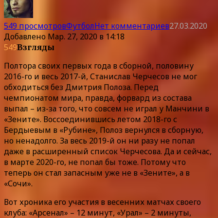
549 просмотров
Футбол
Нет комментариев
27.03.2020
Добавлено
Мар. 27, 2020 в 14:18
549
Взгляды
Полтора своих первых года в сборной, половину
2016-го и весь 2017-й, Станислав Черчесов не мог
обходиться без Дмитрия Полоза. Перед
чемпионатом мира, правда, форвард из состава
выпал – из-за того, что совсем не играл у Манчини в
«Зените». Воссоединившись летом 2018-го с
Бердыевым в «Рубине», Полоз вернулся в сборную,
но ненадолго. За весь 2019-й он ни разу не попал
даже в расширенный список Черчесова. Да и сейчас,
в марте 2020-го, не попал бы тоже. Потому что
теперь он стал запасным уже не в «Зените», а в
«Сочи».
Вот хроника его участия в весенних матчах своего
клуба: «Арсенал» – 12 минут, «Урал» – 2 минуты,