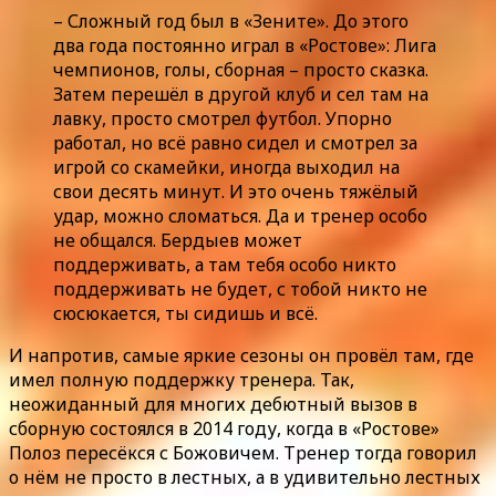
– Сложный год был в «Зените». До этого
два года постоянно играл в «Ростове»: Лига
чемпионов, голы, сборная – просто сказка.
Затем перешёл в другой клуб и сел там на
лавку, просто смотрел футбол. Упорно
работал, но всё равно сидел и смотрел за
игрой со скамейки, иногда выходил на
свои десять минут. И это очень тяжёлый
удар, можно сломаться. Да и тренер особо
не общался. Бердыев может
поддерживать, а там тебя особо никто
поддерживать не будет, с тобой никто не
сюсюкается, ты сидишь и всё.
И напротив, самые яркие сезоны он провёл там, где
имел полную поддержку тренера. Так,
неожиданный для многих дебютный вызов в
сборную состоялся в 2014 году, когда в «Ростове»
Полоз пересёкся с Божовичем. Тренер тогда говорил
о нём не просто в лестных, а в удивительно лестных