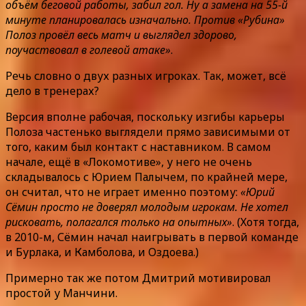
объём беговой работы, забил гол. Ну а замена на 55-й
минуте планировалась изначально. Против «Рубина»
Полоз провёл весь матч и выглядел здорово,
поучаствовал в голевой атаке»
.
Речь словно о двух разных игроках. Так, может, всё
дело в тренерах?
Версия вполне рабочая, поскольку изгибы карьеры
Полоза частенько выглядели прямо зависимыми от
того, каким был контакт с наставником. В самом
начале, ещё в «Локомотиве», у него не очень
складывалось с Юрием Палычем, по крайней мере,
он считал, что не играет именно поэтому:
«Юрий
Сёмин просто не доверял молодым игрокам. Не хотел
рисковать, полагался только на опытных»
. (Хотя тогда,
в 2010-м, Сёмин начал наигрывать в первой команде
и Бурлака, и Камболова, и Оздоева.)
Примерно так же потом Дмитрий мотивировал
простой у Манчини.