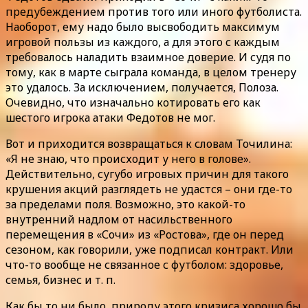
предубеждением против того или иного футболиста.
Наоборот, ему надо было высвободить максимум
игровой пользы из каждого, а для этого с каждым
требовалось наладить взаимное доверие. И судя по
тому, как в марте сыграла команда, в целом тренеру
это удалось. За исключением, получается, Полоза.
Очевидно, что изначально котировать его как
шестого игрока атаки Федотов не мог.
Вот и приходится возвращаться к словам Точилина:
«Я не знаю, что происходит у него в голове».
Действительно, сугубо игровых причин для такого
крушения акций разглядеть не удастся – они где-то
за пределами поля. Возможно, это какой-то
внутренний надлом от насильственного
перемещения в «Сочи» из «Ростова», где он перед
сезоном, как говорили, уже подписал контракт. Или
что-то вообще не связанное с футболом: здоровье,
семья, бизнес и т. п.
Как бы то ни было, природу этого кризиса хорошо бы