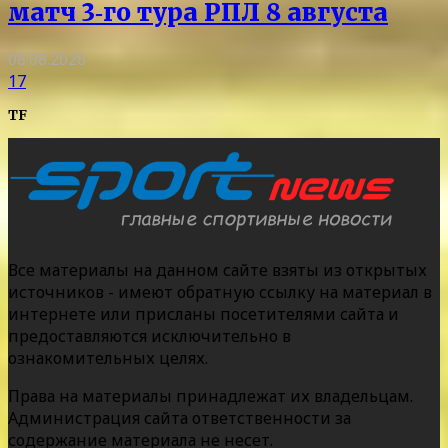
матч 3‑го тура РПЛ 8 августа
08.08.2026
17
TF
Все материалы на данном сайте взяты из открытых
источников - имеют обратную ссылку на материал в
интернете или присланы посетителями сайта и
предоставляются исключительно в
ознакомительных целях.
Права на материалы принадлежат их владельцам.
Администрация сайта ответственности за
содержание материала не несет.