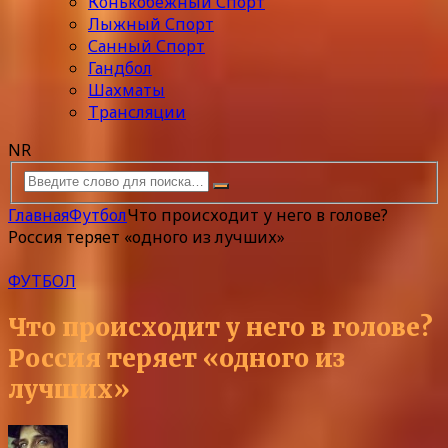
Конькобежный Спорт
Лыжный Спорт
Санный Спорт
Гандбол
Шахматы
Трансляции
NR
Главная
Футбол
Что происходит у него в голове?
Россия теряет «одного из лучших»
ФУТБОЛ
Что происходит у него в голове?
Россия теряет «одного из
лучших»