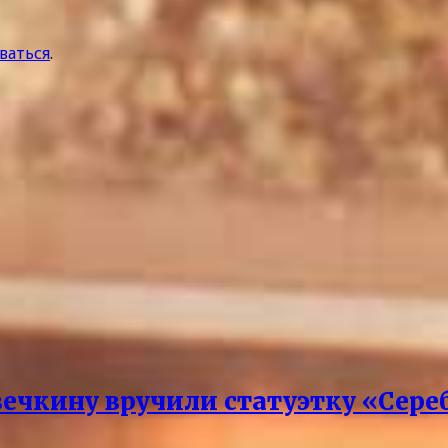
ваться
.
чкину вручили статуэтку «Сере