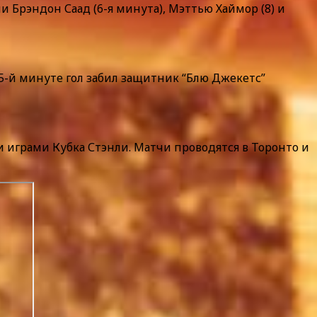
или Брэндон Саад (6-я минута), Мэттью Хаймор (8) и
 25-й минуте гол забил защитник “Блю Джекетс”
 играми Кубка Стэнли. Матчи проводятся в Торонто и