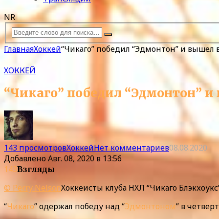
NR
Главная
Хоккей
“Чикаго” победил “Эдмонтон” и вышел 
ХОККЕЙ
“Чикаго” победил “Эдмонтон” и
143 просмотров
Хоккей
Нет комментариев
08.08.2020
Добавлено
Авг. 08, 2020 в 13:56
143
Взгляды
© Perry Nelson
Хоккеисты клуба НХЛ “Чикаго Блэкхоукс
“
Чикаго
” одержал победу над “
Эдмонтоном
” в четве