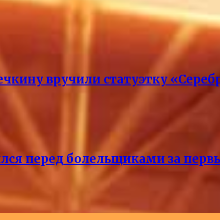
кину вручили статуэтку «Сереб
лся перед болельщиками за перв