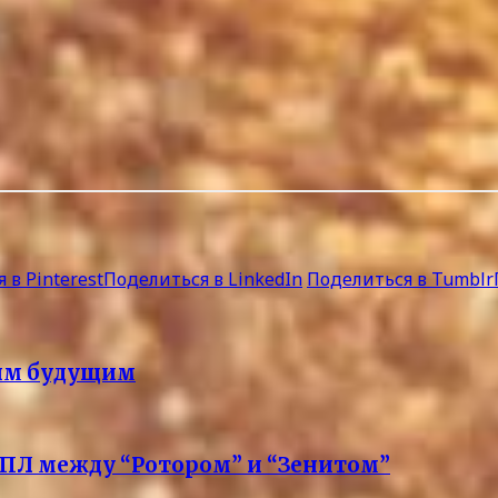
 в Pinterest
Поделиться в LinkedIn
Поделиться в Tumblr
оим будущим
РПЛ между “Ротором” и “Зенитом”