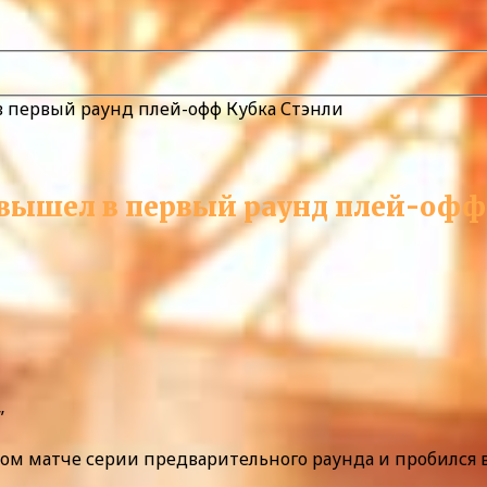
в первый раунд плей-офф Кубка Стэнли
 вышел в первый раунд плей-офф
”
ртом матче серии предварительного раунда и пробился