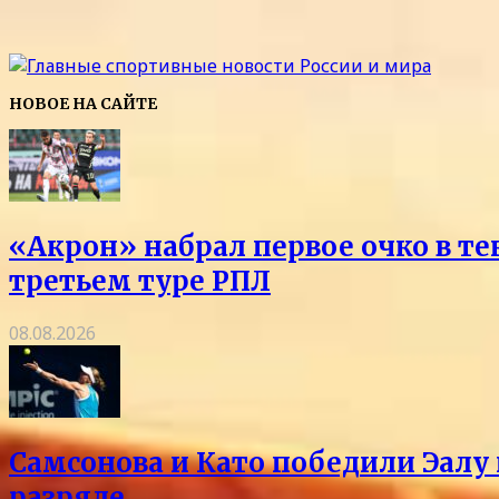
НОВОЕ НА САЙТЕ
«Акрон» набрал первое очко в те
третьем туре РПЛ
08.08.2026
Самсонова и Като победили Эалу 
разряде