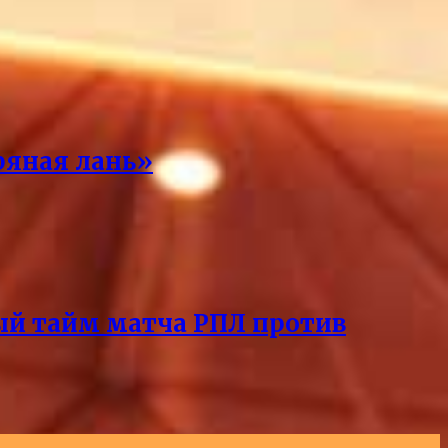
ряная лань»
ый тайм матча РПЛ против