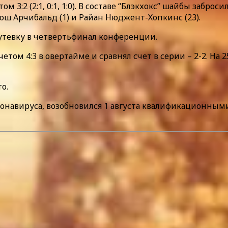
 3:2 (2:1, 0:1, 1:0). В составе “Блэкхокс” шайбы заброс
ш Арчибальд (1) и Райан Нюджент-Хопкинс (23).
путевку в четвертьфинал конференции.
четом 4:3 в овертайме и сравнял счет в серии – 2-2. На
о.
онавируса, возобновился 1 августа квалификационными