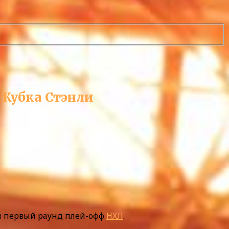
 Кубка Стэнли
 в первый раунд плей-офф
НХЛ
.