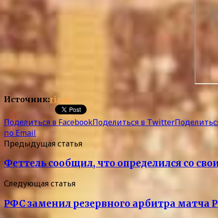
Источник:
ria.ru
Поделиться в Facebook
Поделиться в Twitter
Поделиться
по Email
Предыдущая статья
Феттель сообщил, что определился со св
Следующая статья
РФС заменил резервного арбитра матча 