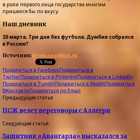
в роли первого лица государства многим
пришелся бы по вкусу.
Наш дневник
20 марта. Три дня без футбола. Думбия собрался
в Россию?
Источник:
news.sportbox.ru
Поделиться в Facebook
Поделиться в
Twitter
Поделиться в Pinterest
Поделиться в LinkedIn
Поделиться в Tumblr
Поделиться в Reddit
Поделиться
ВКонтакте
Поделиться по Email
Предыдущая статья
ПСЖ ведет переговоры с Аллегри
Следующая статья
Защитник «Авангарда» высказался за