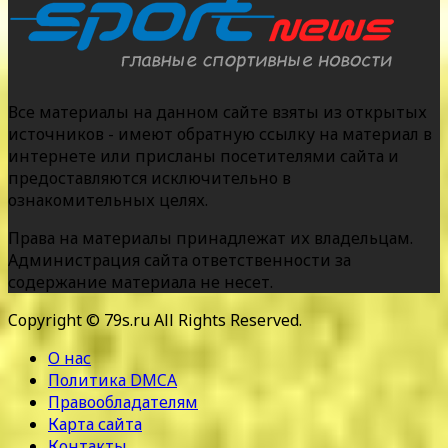
Все материалы на данном сайте взяты из открытых
источников - имеют обратную ссылку на материал в
интернете или присланы посетителями сайта и
предоставляются исключительно в
ознакомительных целях.
Права на материалы принадлежат их владельцам.
Администрация сайта ответственности за
содержание материала не несет.
Copyright © 79s.ru All Rights Reserved.
О нас
Политика DMCA
Правообладателям
Карта сайта
Контакты