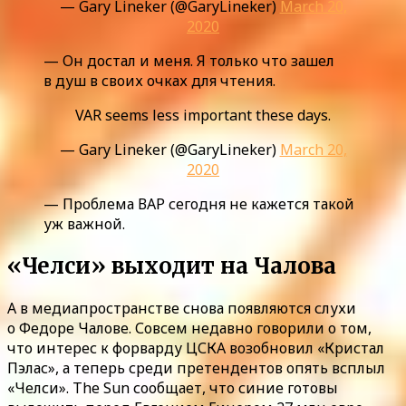
— Gary Lineker (@GaryLineker)
March 20,
2020
— Он достал и меня. Я только что зашел
в душ в своих очках для чтения.
VAR seems less important these days.
— Gary Lineker (@GaryLineker)
March 20,
2020
— Проблема ВАР сегодня не кажется такой
уж важной.
«Челси» выходит на Чалова
А в медиапространстве снова появляются слухи
о Федоре Чалове. Совсем недавно говорили о том,
что интерес к форварду ЦСКА возобновил «Кристал
Пэлас», а теперь среди претендентов опять всплыл
«Челси». The Sun сообщает, что синие готовы