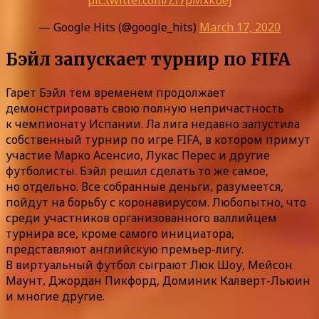
— Google Hits (@google_hits)
March 17, 2020
Бэйл запускает турнир по FIFA
Гарет Бэйл тем временем продолжает
демонстрировать свою полную непричастность
к чемпионату Испании. Ла лига недавно запустила
собственный турнир по игре FIFA, в котором примут
участие Марко Асенсио, Лукас Перес и другие
футболисты. Бэйл решил сделать то же самое,
но отдельно. Все собранные деньги, разумеется,
пойдут на борьбу с коронавирусом. Любопытно, что
среди участников организованного валлийцем
турнира все, кроме самого инициатора,
представляют английскую премьер-лигу.
В виртуальный футбол сыграют Люк Шоу, Мейсон
Маунт, Джордан Пикфорд, Доминик Калверт-Льюин
и многие другие.