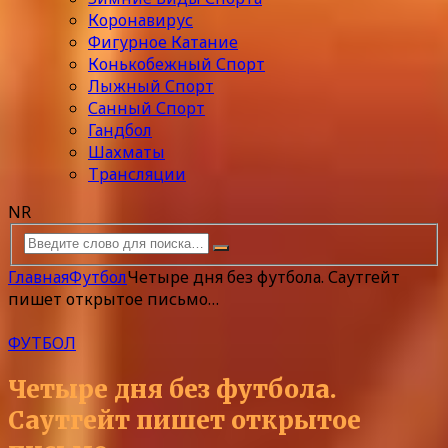
Коронавирус
Фигурное Катание
Конькобежный Спорт
Лыжный Спорт
Санный Спорт
Гандбол
Шахматы
Трансляции
NR
Главная
Футбол
Четыре дня без футбола. Саутгейт
пишет открытое письмо…
ФУТБОЛ
Четыре дня без футбола.
Саутгейт пишет открытое