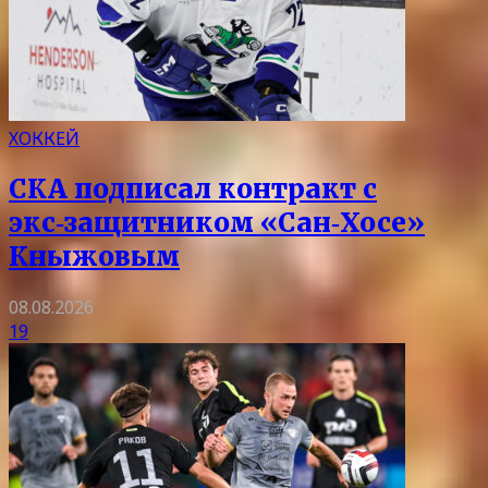
ХОККЕЙ
СКА подписал контракт с
экс‑защитником «Сан‑Хосе»
Кныжовым
08.08.2026
19