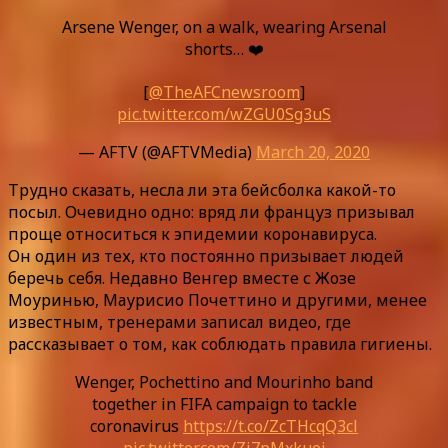
Arsene Wenger, on a walk, wearing Arsenal
shorts… ❤️️
[
@TheAFCnewsroom
]
pic.twitter.com/wZGU0Sg3uS
— AFTV (@AFTVMedia)
March 20, 2020
Трудно сказать, несла ли эта бейсболка какой-то
посыл. Очевидно одно: вряд ли француз призывал
проще относиться к эпидемии коронавируса.
Он один из тех, кто постоянно призывает людей
беречь себя. Недавно Венгер вместе с Жозе
Моуринью, Маурисио Почеттино и другими, менее
известным, тренерами записал видео, где
рассказывает о том, как соблюдать правила гигиены.
Wenger, Pochettino and Mourinho band
together in FIFA campaign to tackle
coronavirus
https://t.co/ZcTHcqQ3cl
pic.twitter.com/Zi7pMxkuej