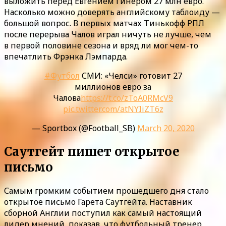
выложить перед Евгением Гинером 27 млн евро.
Насколько можно доверять английскому таблоиду —
большой вопрос. В первых матчах Тинькофф РПЛ
после перерыва Чалов играл ничуть не лучше, чем
в первой половине сезона и вряд ли мог чем-то
впечатлить Фрэнка Лэмпарда.
#Футбол
СМИ: «Челси» готовит 27
миллионов евро за
Чалова
https://t.co/zToA0RMcV9
pic.twitter.com/atNYIiZT6z
— Sportbox (@Football_SB)
March 20, 2020
Саутгейт пишет открытое
письмо
Самым громким событием прошедшего дня стало
открытое письмо Гарета Саутгейта. Наставник
сборной Англии поступил как самый настоящий
лидер мнений, показав, что футбольный тренер