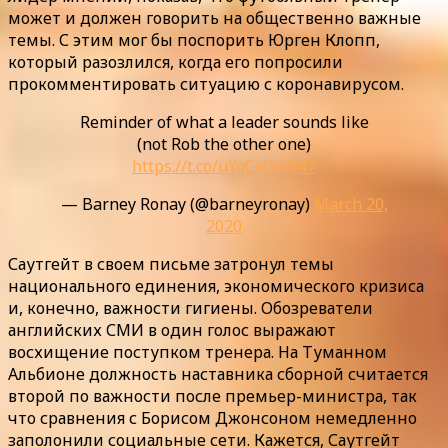
может и должен говорить на общественно важные
темы. С этим мог бы поспорить Юрген Клопп,
который разозлился, когда его попросили
прокомментировать ситуацию с коронавирусом.
Reminder of what a leader sounds like
(not Rob the other one)
https://t.co/uYqCsQm947
— Barney Ronay (@barneyronay)
March 20,
2020
Саутгейт в своем письме затронул темы
национального единения, экономического кризиса
и, конечно, важности гигиены. Обозреватели
английских СМИ в один голос выражают
восхищение поступком тренера. На Туманном
Альбионе должность наставника сборной считается
второй по важности после премьер-министра, так
что сравнения с Борисом Джонсоном немедленно
заполонили социальные сети. Кажется, Саутгейт