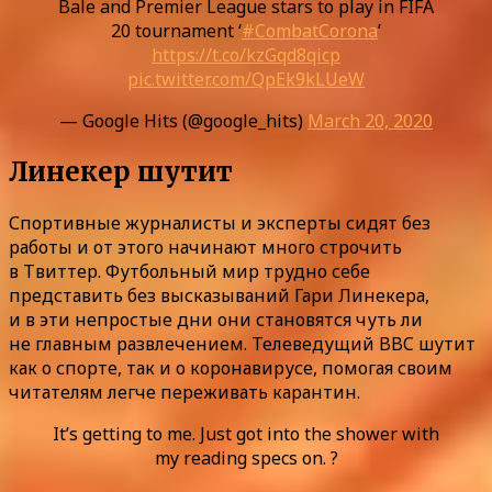
Bale and Premier League stars to play in FIFA
20 tournament ‘
#CombatCorona
’
https://t.co/kzGqd8qicp
pic.twitter.com/QpEk9kLUeW
— Google Hits (@google_hits)
March 20, 2020
Линекер шутит
Спортивные журналисты и эксперты сидят без
работы и от этого начинают много строчить
в Твиттер. Футбольный мир трудно себе
представить без высказываний Гари Линекера,
и в эти непростые дни они становятся чуть ли
не главным развлечением. Телеведущий BBC шутит
как о спорте, так и о коронавирусе, помогая своим
читателям легче переживать карантин.
It’s getting to me. Just got into the shower with
my reading specs on. ?