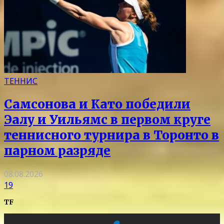
ТЕННИС
Самсонова и Като победили
Эалу и Уильямс в первом круге
теннисного турнира в Торонто в
парном разряде
08.08.2026
19
TF