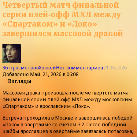
Четвертый матч финальной
серии плей‑офф МХЛ между
«Спартаком» и «Локо»
завершился массовой дракой
36 просмотров
Хоккей
Нет комментариев
21.05.2026
Добавлено
Май. 21, 2026 в 06:08
36
Взгляды
Массовая драка произошла после четвертого матча
финальной серии плей‑офф МХЛ между московским
«Спартаком» и ярославским «Локо».
Встреча проходила в Москве и завершилась победой
«Локо» в овертайме со счетом 3:2. После победной
шайбы ярославцев в овертайме завязалась потасовка,