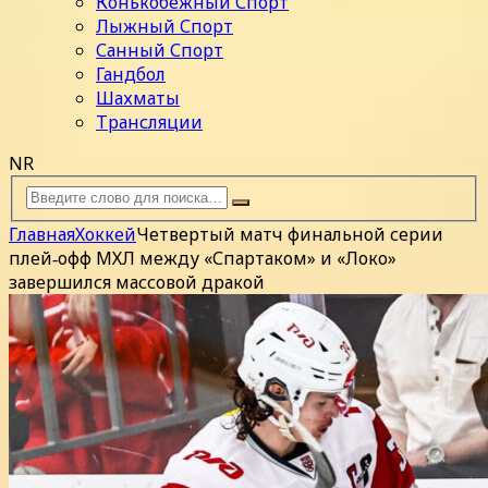
Конькобежный Спорт
Лыжный Спорт
Санный Спорт
Гандбол
Шахматы
Трансляции
NR
Главная
Хоккей
Четвертый матч финальной серии
плей‑офф МХЛ между «Спартаком» и «Локо»
завершился массовой дракой