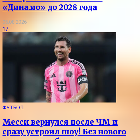
«Динамо» до 2028 года
06.08.2026
17
ФУТБОЛ
Месси вернулся после ЧМ и
сразу устроил шоу! Без нового