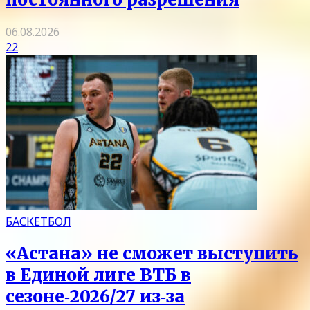
06.08.2026
22
БАСКЕТБОЛ
«Астана» не сможет выступить
в Единой лиге ВТБ в
сезоне‑2026/27 из‑за