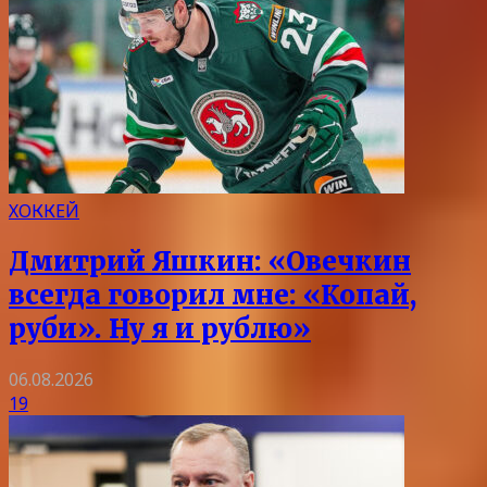
ХОККЕЙ
Дмитрий Яшкин: «Овечкин
всегда говорил мне: «Копай,
руби». Ну я и рублю»
06.08.2026
19