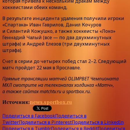
которая привела к нескольким дракам между
хоккеистами обеих команд.
В результате инцидента удаления получили игроки
«Спартака» Иван Гаврилов, Данил Кочуров
и Силантий Кожушко, а также хоккеисты «Локо»
Геннадий Чалый (все — по два двухминутных
штрафа) и Андрей Елезов (три двухминутных
штрафа).
Счет в серии до четырех побед стал 2–2. Следующий
матч пройдет 22 мая в Ярославле.
Прямые трансляции матчей OLIMPBET Чемпионата
МХЛ смотрите на телеканалах холдинга «Матч»,
а также сайтах matchtv.ru и sportbox.ru.
Источник:
news.sportbox.ru
Поделиться в Facebook
Поделиться в
Twitter
Поделиться в Pinterest
Поделиться в LinkedIn
Поделиться в Tumblr
Поделиться в Reddit
Поделиться