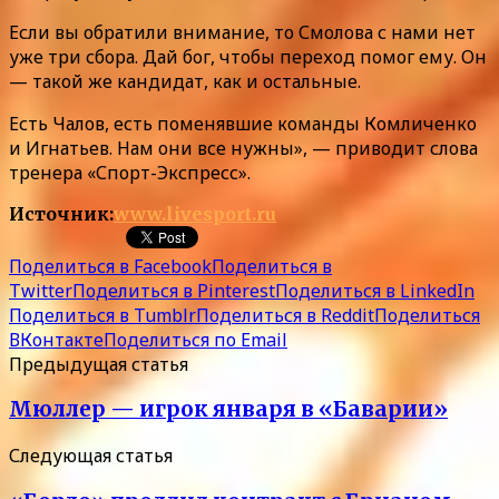
Если вы обратили внимание, то Смолова с нами нет
уже три сбора. Дай бог, чтобы переход помог ему. Он
— такой же кандидат, как и остальные.
Есть Чалов, есть поменявшие команды Комличенко
и Игнатьев. Нам они все нужны», — приводит слова
тренера «Спорт-Экспресс».
Источник:
www.livesport.ru
Поделиться в Facebook
Поделиться в
Twitter
Поделиться в Pinterest
Поделиться в LinkedIn
Поделиться в Tumblr
Поделиться в Reddit
Поделиться
ВКонтакте
Поделиться по Email
Предыдущая статья
Мюллер — игрок января в «Баварии»
Следующая статья