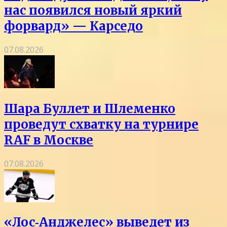
нас появился новый яркий
форвард» — Карседо
07.08.2026
Шара Буллет и Шлеменко
проведут схватку на турнире
RAF в Москве
07.08.2026
«Лос‑Анджелес» выведет из