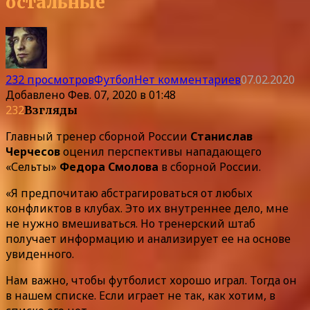
остальные
232 просмотров
Футбол
Нет комментариев
07.02.2020
Добавлено
Фев. 07, 2020 в 01:48
232
Взгляды
Главный тренер сборной России
Станислав
Черчесов
оценил перспективы нападающего
«Сельты»
Федора Смолова
в сборной России.
«Я предпочитаю абстрагироваться от любых
конфликтов в клубах. Это их внутреннее дело, мне
не нужно вмешиваться. Но тренерский штаб
получает информацию и анализирует ее на основе
увиденного.
Нам важно, чтобы футболист хорошо играл. Тогда он
в нашем списке. Если играет не так, как хотим, в