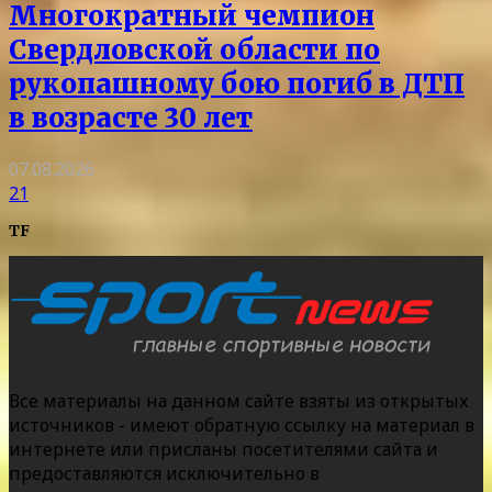
Многократный чемпион
Свердловской области по
рукопашному бою погиб в ДТП
в возрасте 30 лет
07.08.2026
21
TF
Все материалы на данном сайте взяты из открытых
источников - имеют обратную ссылку на материал в
интернете или присланы посетителями сайта и
предоставляются исключительно в