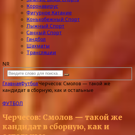
Коронавирус
Фигурное Катание
Конькобежный Спорт
Лыжный Спорт
Санный Спорт
Гандбол
Шахматы
Трансляции
NR
Главная
Футбол
Черчесов: Смолов — такой же
кандидат в сборную, как и остальные
ФУТБОЛ
Черчесов: Смолов — такой же
кандидат в сборную, как и