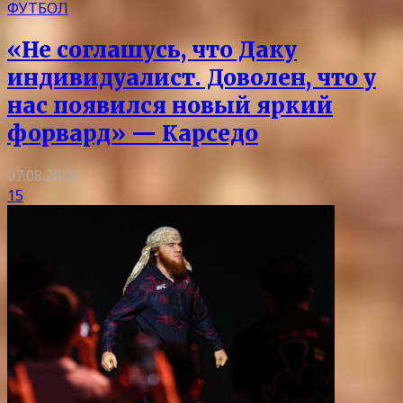
ФУТБОЛ
«Не соглашусь, что Даку
индивидуалист. Доволен, что у
нас появился новый яркий
форвард» — Карседо
07.08.2026
15