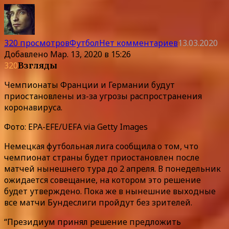
320 просмотров
Футбол
Нет комментариев
13.03.2020
Добавлено
Мар. 13, 2020 в 15:26
320
Взгляды
Чемпионаты Франции и Германии будут
приостановлены из-за угрозы распространения
коронавируса.
Фото: EPA-EFE/UEFA via Getty Images
Немецкая футбольная лига сообщила о том, что
чемпионат страны будет приостановлен после
матчей нынешнего тура до 2 апреля. В понедельник
ожидается совещание, на котором это решение
будет утверждено. Пока же в нынешние выходные
все матчи Бундеслиги пройдут без зрителей.
“Президиум принял решение предложить