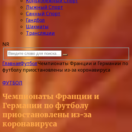
Конькобежный Спорт
Лыжный Спорт
Санный Спорт
Гандбол
Шахматы
Трансляции
NR
Главная
Футбол
Чемпионаты Франции и Германии по
футболу приостановлены из-за коронавируса
ФУТБОЛ
Чемпионаты Франции и
Германии по футболу
приостановлены из-за
коронавируса