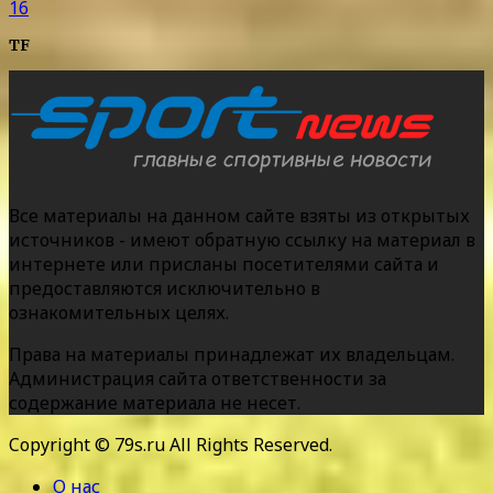
16
TF
Все материалы на данном сайте взяты из открытых
источников - имеют обратную ссылку на материал в
интернете или присланы посетителями сайта и
предоставляются исключительно в
ознакомительных целях.
Права на материалы принадлежат их владельцам.
Администрация сайта ответственности за
содержание материала не несет.
Copyright © 79s.ru All Rights Reserved.
О нас