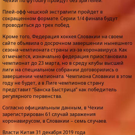
Чехии по футболу пройдут без зрителей.
Плей-офф чешской экстралиги пройдет в
сокращенном формате. Серии 1/4 финала будут
проводиться до трех побед.
Кроме того, Федерация хоккея Словакии на своем
сайте объявила о досрочном завершении нынешнего
сезона чемпионата страны из-за коронавируса. Как
отмечается, изначально федерация приостановила
чемпионат до 23 марта, но в среду клубы высшей
лиги на специальном собрании договорились о
завершении чемпионата. Чемпиона Словакии в этом
году не будет, а в Лиге чемпионов страну
представит “Банска Быстрица” как победитель
регулярного первенства.
Согласно официальным данным, в Чехии
зарегистрирован 61 случай заражения
коронавирусом, в Словакии – семь случаев.
Власти Китая 31 декабря 2019 года