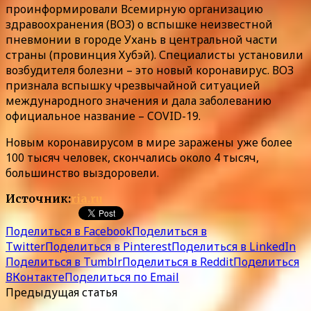
проинформировали Всемирную организацию
здравоохранения (ВОЗ) о вспышке неизвестной
пневмонии в городе Ухань в центральной части
страны (провинция Хубэй). Специалисты установили
возбудителя болезни – это новый коронавирус. ВОЗ
признала вспышку чрезвычайной ситуацией
международного значения и дала заболеванию
официальное название – COVID-19.
Новым коронавирусом в мире заражены уже более
100 тысяч человек, скончались около 4 тысяч,
большинство выздоровели.
Источник:
ria.ru
Поделиться в Facebook
Поделиться в
Twitter
Поделиться в Pinterest
Поделиться в LinkedIn
Поделиться в Tumblr
Поделиться в Reddit
Поделиться
ВКонтакте
Поделиться по Email
Предыдущая статья