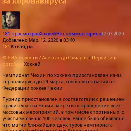
за коронавируса
181 просмотров
Хоккей
Нет комментариев
12.03.2020
Добавлено
Мар. 12, 2020 в 03:40
181
Взгляды
© РИА Новости / Александр Овчаров
/
Перейти в
фотобанк
Хоккей
Чемпионат Чехии по хоккею приостановлен из-за
коронавируса до 29 марта, сообщается на сайте
Федерации хоккея Чехии.
Турнир приостановлен в соответствии с решением
правительства Чехии запретить проведение всех
массовых мероприятий, в том числе спортивных, с
участием свыше 100 человек. Ранее было объявлено,
что матчи ближайших двух туров чемпионата