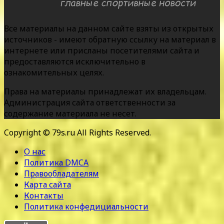
Все материалы на данном сайте взяты из открытых
источников - имеют обратную ссылку на материал в
интернете или присланы посетителями сайта и
предоставляются исключительно в
ознакомительных целях.
Права на материалы принадлежат их владельцам.
Администрация сайта ответственности за
содержание материала не несет.
Copyright © 79s.ru All Rights Reserved.
О нас
Политика DMCA
Правообладателям
Карта сайта
Контакты
Политика конфедициальности