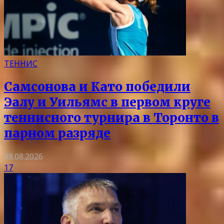
ТЕННИС
Самсонова и Като победили
Эалу и Уильямс в первом круге
теннисного турнира в Торонто в
парном разряде
08.08.2026
17