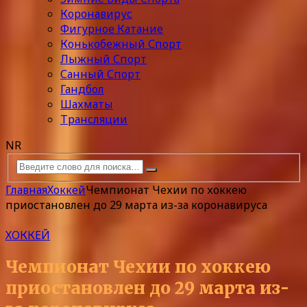
Коронавирус
Фигурное Катание
Конькобежный Спорт
Лыжный Спорт
Санный Спорт
Гандбол
Шахматы
Трансляции
NR
Главная
Хоккей
Чемпионат Чехии по хоккею
приостановлен до 29 марта из-за коронавируса
ХОККЕЙ
Чемпионат Чехии по хоккею
приостановлен до 29 марта из-