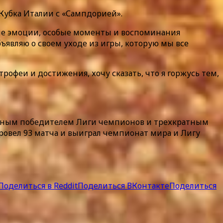
 Кубка Италии с «Сампдорией».
ные эмоции, особые моменты и воспоминания
ъявляю о своем уходе из игры, которую мы все
трофеи и достижения, хочу сказать, что я горжусь тем,
ратным победителем Лиги чемпионов и трехкратным
провел 93 матча и выиграл чемпионат мира и Лигу
Поделиться в Reddit
Поделиться ВКонтакте
Поделиться