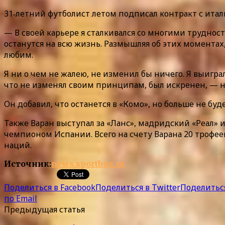
31‑летний футболист летом подписал контракт с итал
— В своей карьере я сталкивался со многими трудно
останутся на всю жизнь. Размышляя об этих моментах,
любим.
Я ни о чем не жалею, не изменил бы ничего. Я выиграл
что не изменял своим принципам, был искренен, — на
Он добавил, что останется в «Комо», но больше не буд
Также Варан выступал за «Ланс», мадридский «Реал
чемпионом Испании. Всего на счету Варана 20 трофее
наций.
Источник:
news.sportbox.ru
Поделиться в Facebook
Поделиться в Twitter
Поделиться
по Email
Предыдущая статья