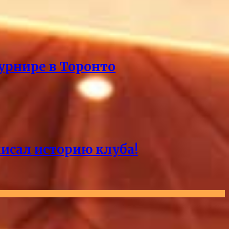
урнире в Торонто
писал историю клуба!