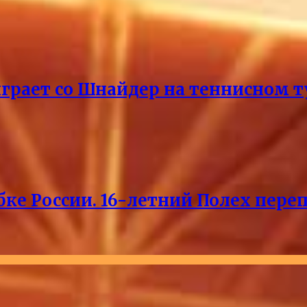
ыграет со Шнайдер на теннисном т
ке России. 16-летний Полех пере