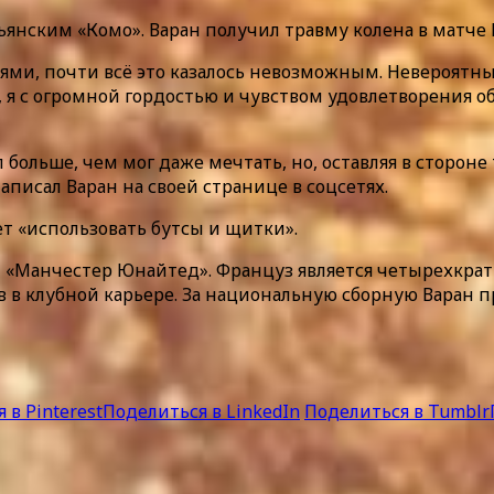
ьянским «Комо». Варан получил травму колена в матче
стями, почти всё это казалось невозможным. Невероят
 я с огромной гордостью и чувством удовлетворения об
 больше, чем мог даже мечтать, но, оставляя в стороне 
писал Варан на своей странице в соцсетях.
ет «использовать бутсы и щитки».
» и «Манчестер Юнайтед». Француз является четырехк
в в клубной карьере. За национальную сборную Варан 
 в Pinterest
Поделиться в LinkedIn
Поделиться в Tumblr