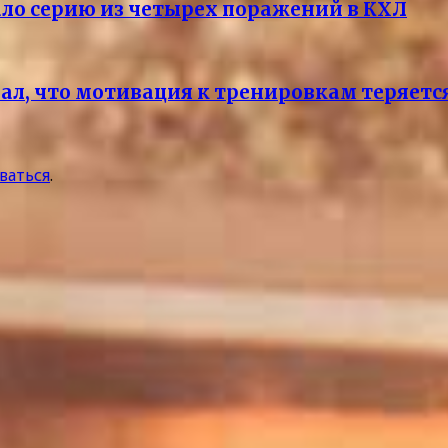
ало серию из четырех поражений в КХЛ
овал, что мотивация к тренировкам теряет
ваться
.