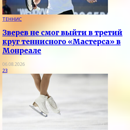
ТЕННИС
Зверев не смог выйти в третий
круг теннисного «Мастерса» в
Монреале
06.08.2026
23