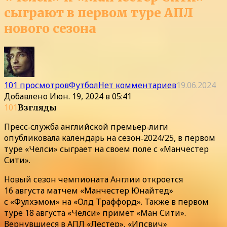
сыграют в первом туре АПЛ
нового сезона
101 просмотров
Футбол
Нет комментариев
19.06.2024
Добавлено
Июн. 19, 2024 в 05:41
101
Взгляды
Пресс‑служба английской премьер‑лиги
опубликовала календарь на сезон‑2024/25, в первом
туре «Челси» сыграет на своем поле с «Манчестер
Сити».
Новый сезон чемпионата Англии откроется
16 августа матчем «Манчестер Юнайтед»
с «Фулхэмом» на «Олд Траффорд». Также в первом
туре 18 августа «Челси» примет «Ман Сити».
Вернувшиеся в АПЛ «Лестер», «Ипсвич»