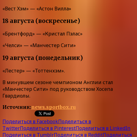
«Вест Хэм» — «Астон Вилла»
18 августа (воскресенье)
«Брентфорд» — «Кристал Пэлас»
«Челси» — «Манчестер Сити»
19 августа (понедельник)
«Лестер» — «Тоттенхэм».
В минувшем сезоне чемпионом Англии стал
«Манчестер Сити» под руководством Хосепа
Гвардиолы.
Источник:
news.sportbox.ru
Поделиться в Facebook
Поделиться в
Twitter
Поделиться в Pinterest
Поделиться в LinkedIn
Поделиться в Tumblr
Поделиться в Reddit
Поделиться