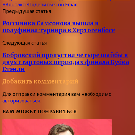
ВКонтакте
Поделиться по Email
Предыдущая статья
Россиянка Самсонова вышла в
полуфинал турнира в Хертогенбосе
Следующая статья
Бобровский пропустил четыре шайбы в
двух стартовых периодах финала Кубка
Стэнли
Добавить комментарий
Для отправки комментария вам необходимо
авторизоваться
.
ВАМ МОЖЕТ ПОНРАВИТЬСЯ