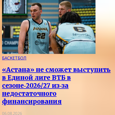
БАСКЕТБОЛ
«Астана» не сможет выступить
в Единой лиге ВТБ в
сезоне‑2026/27 из‑за
недостаточного
финансирования
06.08.2026