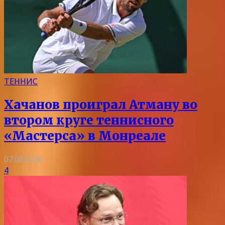
ТЕННИС
Хачанов проиграл Атману во
втором круге теннисного
«Мастерса» в Монреале
07.08.2026
4