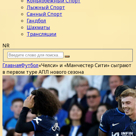
Конькобежный Спорт
Лыжный Спорт
Санный Спорт
Гандбол
Шахматы
Трансляции
NR
Главная
Футбол
«Челси» и «Манчестер Сити» сыграют
в первом туре АПЛ нового сезона