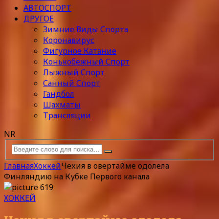
АВТОСПОРТ
ДРУГОЕ
Зимние Виды Спорта
Коронавирус
Фигурное Катание
Конькобежный Спорт
Лыжный Спорт
Санный Спорт
Гандбол
Шахматы
Трансляции
NR
Главная
Хоккей
Чехия в овертайме одолела
Финляндию на Кубке Первого канала
ХОККЕЙ