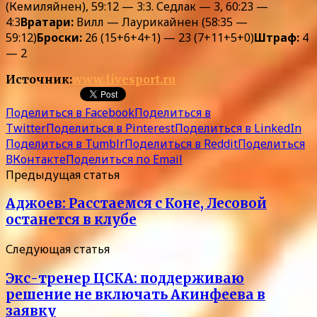
(Кемиляйнен), 59:12 — 3:3. Седлак — 3, 60:23 —
4:3
Вратари:
Вилл — Лаурикайнен (58:35 —
59:12)
Броски:
26 (15+6+4+1) — 23 (7+11+5+0)
Штраф:
4
— 2
Источник:
www.livesport.ru
Поделиться в Facebook
Поделиться в
Twitter
Поделиться в Pinterest
Поделиться в LinkedIn
Поделиться в Tumblr
Поделиться в Reddit
Поделиться
ВКонтакте
Поделиться по Email
Предыдущая статья
Аджоев: Расстаемся с Коне, Лесовой
останется в клубе
Следующая статья
Экс-тренер ЦСКА: поддерживаю
решение не включать Акинфеева в
заявку