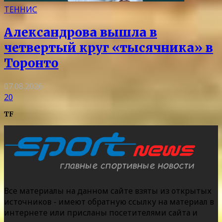
ТЕННИС
Александрова вышла в
четвертый круг «тысячника» в
Торонто
07.08.2026
20
TF
Все материалы на данном сайте взяты из открытых
источников - имеют обратную ссылку на материал в
интернете или присланы посетителями сайта и