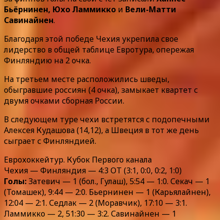
Бьёрнинен, Юхо Ламмикко
и
Вели-Матти
Савинайнен
.
Благодаря этой победе Чехия укрепила свое
лидерство в общей таблице Евротура, опережая
Финляндию на 2 очка.
На третьем месте расположились шведы,
обыгравшие россиян (4 очка), замыкает квартет с
двумя очками сборная России.
В следующем туре чехи встретятся с подопечными
Алексея Кудашова (14,12), а Швеция в тот же день
сыграет с Финляндией.
Еврохоккейтур. Кубок Первого канала
Чехия — Финляндия — 4:3 ОТ (3:1, 0:0, 0:2, 1:0)
Голы:
Затевич — 1 (бол., Гулаш), 5:54 — 1:0. Секач — 1
(Томашек), 9:44 — 2:0. Бьернинен — 1 (Карьялайнен),
12:04 — 2:1. Седлак — 2 (Моравчик), 17:10 — 3:1.
Ламмикко — 2, 51:30 — 3:2. Савинайнен — 1