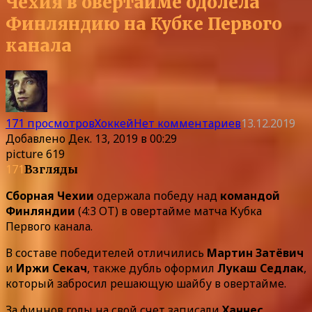
Чехия в овертайме одолела
Финляндию на Кубке Первого
канала
171 просмотров
Хоккей
Нет комментариев
13.12.2019
Добавлено
Дек. 13, 2019 в 00:29
picture 619
171
Взгляды
Сборная Чехии
одержала победу над
командой
Финляндии
(4:3 ОТ) в овертайме матча Кубка
Первого канала.
В составе победителей отличились
Мартин Затёвич
и
Иржи Секач
, также дубль оформил
Лукаш Седлак
,
который забросил решающую шайбу в овертайме.
За финнов голы на свой счет записали
Ханнес