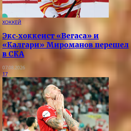
ХОККЕЙ
Экс‑хоккеист «Вегаса» и
«Калгари» Мироманов перешел
в СКА
07.08.2026
17