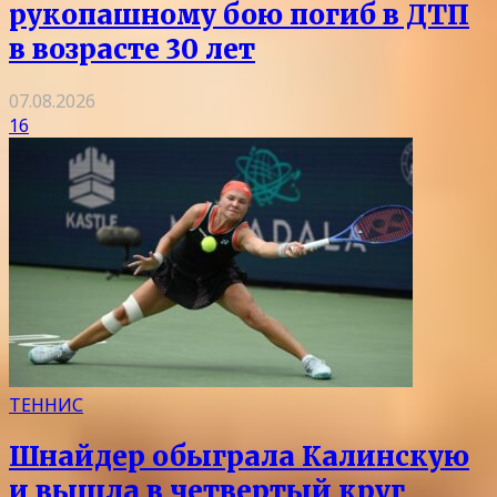
рукопашному бою погиб в ДТП
в возрасте 30 лет
07.08.2026
16
ТЕННИС
Шнайдер обыграла Калинскую
и вышла в четвертый круг