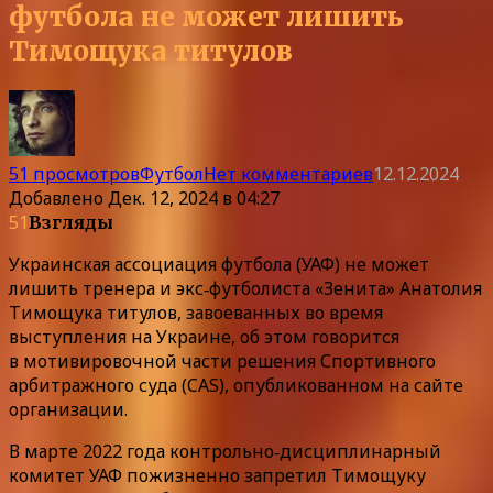
футбола не может лишить
Тимощука титулов
51 просмотров
Футбол
Нет комментариев
12.12.2024
Добавлено
Дек. 12, 2024 в 04:27
51
Взгляды
Украинская ассоциация футбола (УАФ) не может
лишить тренера и экс‑футболиста «Зенита» Анатолия
Тимощука титулов, завоеванных во время
выступления на Украине, об этом говорится
в мотивировочной части решения Спортивного
арбитражного суда (CAS), опубликованном на сайте
организации.
В марте 2022 года контрольно‑дисциплинарный
комитет УАФ пожизненно запретил Тимощуку