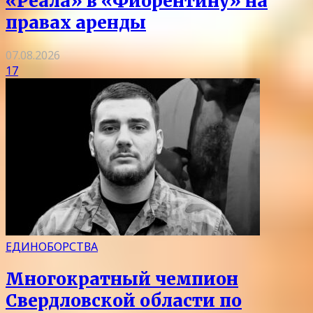
«Реала» в «Фиорентину» на
правах аренды
07.08.2026
17
ЕДИНОБОРСТВА
Многократный чемпион
Свердловской области по