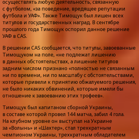
осуществлять любую деятельность, связанную
с футболом, «за поведение, вредящее репутации
футбола и УАФ». Также Тимощук был лишен всех
титулов и государственных наград. В сентябре
прошлого года Тимощук оспорил данное решение
УАФ в CAS.
В решении CAS сообщается, что титулы, завоеванные
Тимощуком на поле, «не подлежат лишению
в данных обстоятельствах, а лишение титулов
задним числом признано «полностью не связанным
ни по времени, ни по масштабу с обстоятельствами,
которые привели к принятию обжалуемого решения,
не было никаких обвинений, которые имели бы
отношение к завоеванию этих трофеев».
Тимощук был капитаном сборной Украины,
в составе которой провел 144 матча, забил 4 гола.
На клубном уровне он выступал на Украине
за «Волынь» и «Шахтер», стал трехкратным
чемпионом Украины, трехкратным обладателем