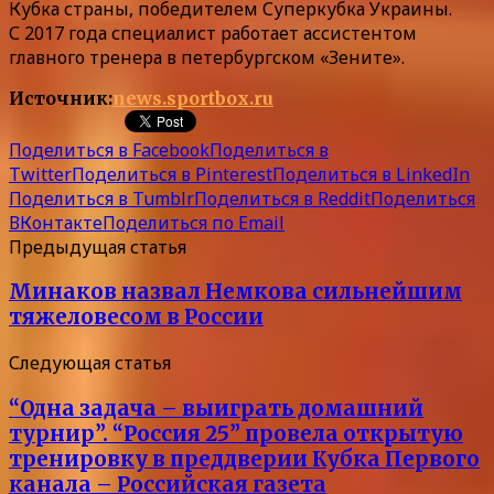
Кубка страны, победителем Суперкубка Украины.
С 2017 года специалист работает ассистентом
главного тренера в петербургском «Зените».
Источник:
news.sportbox.ru
Поделиться в Facebook
Поделиться в
Twitter
Поделиться в Pinterest
Поделиться в LinkedIn
Поделиться в Tumblr
Поделиться в Reddit
Поделиться
ВКонтакте
Поделиться по Email
Предыдущая статья
Минаков назвал Немкова сильнейшим
тяжеловесом в России
Следующая статья
“Одна задача – выиграть домашний
турнир”. “Россия 25” провела открытую
тренировку в преддверии Кубка Первого
канала – Российская газета