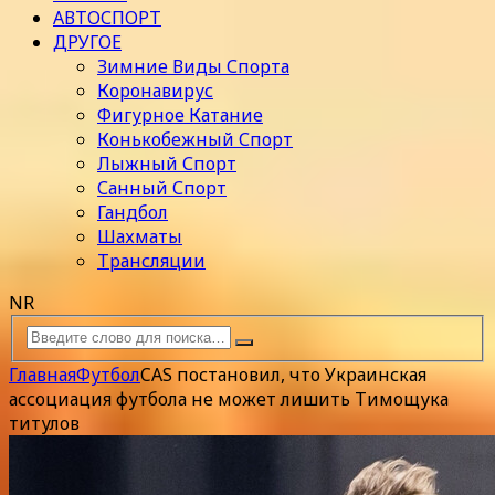
АВТОСПОРТ
ДРУГОЕ
Зимние Виды Спорта
Коронавирус
Фигурное Катание
Конькобежный Спорт
Лыжный Спорт
Санный Спорт
Гандбол
Шахматы
Трансляции
NR
Главная
Футбол
CAS постановил, что Украинская
ассоциация футбола не может лишить Тимощука
титулов