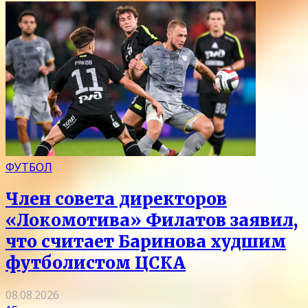
ФУТБОЛ
Член совета директоров
«Локомотива» Филатов заявил,
что считает Баринова худшим
футболистом ЦСКА
08.08.2026