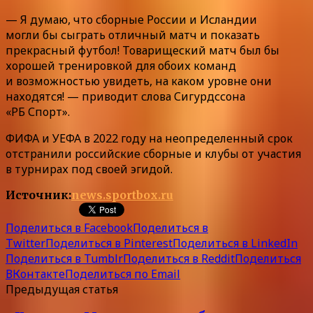
— Я думаю, что сборные России и Исландии
могли бы сыграть отличный матч и показать
прекрасный футбол! Товарищеский матч был бы
хорошей тренировкой для обоих команд
и возможностью увидеть, на каком уровне они
находятся! — приводит слова Сигурдссона
«РБ Спорт».
ФИФА и УЕФА в 2022 году на неопределенный срок
отстранили российские сборные и клубы от участия
в турнирах под своей эгидой.
Источник:
news.sportbox.ru
Поделиться в Facebook
Поделиться в
Twitter
Поделиться в Pinterest
Поделиться в LinkedIn
Поделиться в Tumblr
Поделиться в Reddit
Поделиться
ВКонтакте
Поделиться по Email
Предыдущая статья