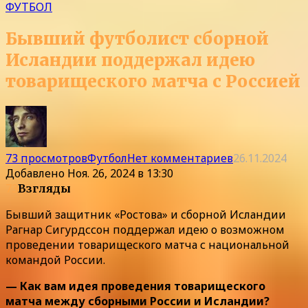
ФУТБОЛ
Бывший футболист сборной
Исландии поддержал идею
товарищеского матча с Россией
73 просмотров
Футбол
Нет комментариев
26.11.2024
Добавлено
Ноя. 26, 2024 в 13:30
73
Взгляды
Бывший защитник «Ростова» и сборной Исландии
Рагнар Сигурдссон поддержал идею о возможном
проведении товарищеского матча с национальной
командой России.
— Как вам идея проведения товарищеского
матча между сборными России и Исландии?