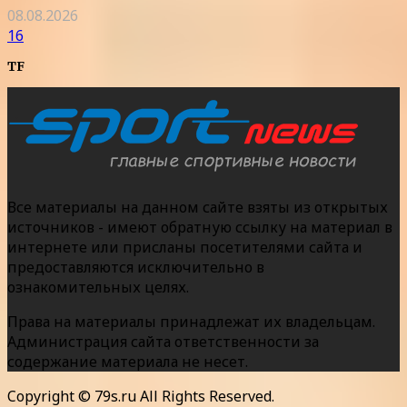
08.08.2026
16
TF
Все материалы на данном сайте взяты из открытых
источников - имеют обратную ссылку на материал в
интернете или присланы посетителями сайта и
предоставляются исключительно в
ознакомительных целях.
Права на материалы принадлежат их владельцам.
Администрация сайта ответственности за
содержание материала не несет.
Copyright © 79s.ru All Rights Reserved.