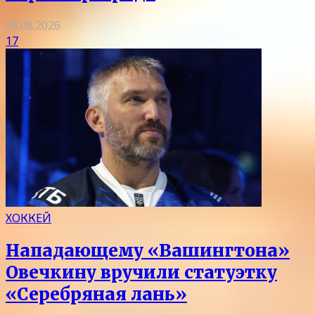
08.08.2026
17
ХОККЕЙ
Нападающему «Вашингтона»
Овечкину вручили статуэтку
«Серебряная лань»