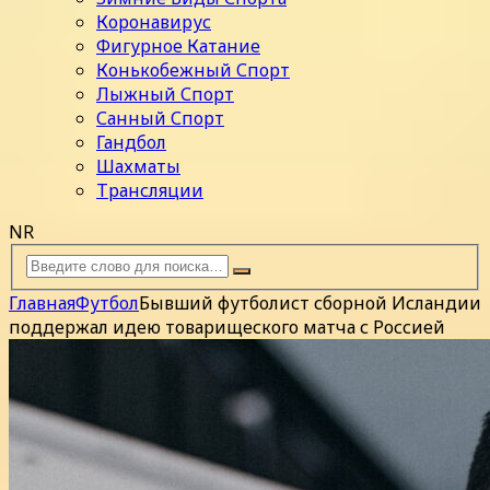
Коронавирус
Фигурное Катание
Конькобежный Спорт
Лыжный Спорт
Санный Спорт
Гандбол
Шахматы
Трансляции
NR
Главная
Футбол
Бывший футболист сборной Исландии
поддержал идею товарищеского матча с Россией