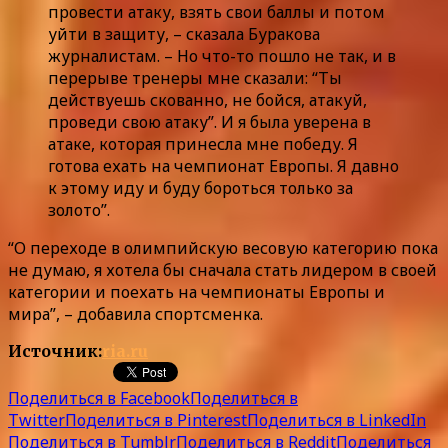
провести атаку, взять свои баллы и потом
уйти в защиту, – сказала Буракова
журналистам. – Но что-то пошло не так, и в
перерыве тренеры мне сказали: “Ты
действуешь скованно, не бойся, атакуй,
проведи свою атаку”. И я была уверена в
атаке, которая принесла мне победу. Я
готова ехать на чемпионат Европы. Я давно
к этому иду и буду бороться только за
золото”.
“О переходе в олимпийскую весовую категорию пока
не думаю, я хотела бы сначала стать лидером в своей
категории и поехать на чемпионаты Европы и
мира”, – добавила спортсменка.
Источник:
ria.ru
Поделиться в Facebook
Поделиться в
Twitter
Поделиться в Pinterest
Поделиться в LinkedIn
Поделиться в Tumblr
Поделиться в Reddit
Поделиться