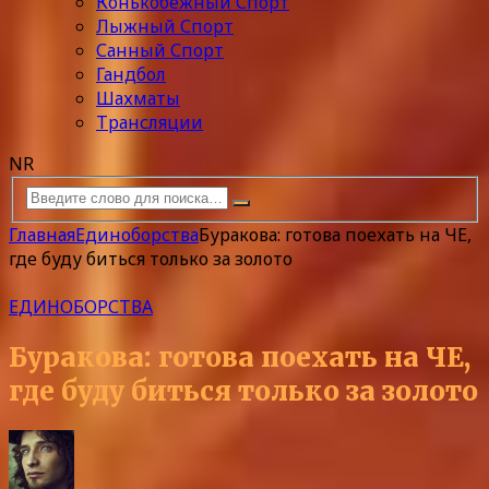
Конькобежный Спорт
Лыжный Спорт
Санный Спорт
Гандбол
Шахматы
Трансляции
NR
Главная
Единоборства
Буракова: готова поехать на ЧЕ,
где буду биться только за золото
ЕДИНОБОРСТВА
Буракова: готова поехать на ЧЕ,
где буду биться только за золото