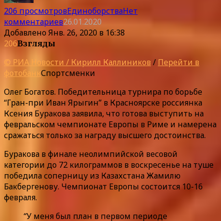
206 просмотров
Единоборства
Нет
комментариев
26.01.2020
Добавлено
Янв. 26, 2020 в 16:38
206
Взгляды
© РИА Новости / Кирилл Каллиников
/
Перейти в
фотобанк
Спортсменки
Олег Богатов. Победительница турнира по борьбе
“Гран-при Иван Ярыгин” в Красноярске россиянка
Ксения Буракова заявила, что готова выступить на
февральском чемпионате Европы в Риме и намерена
сражаться только за награду высшего достоинства.
Буракова в финале неолимпийской весовой
категории до 72 килограммов в воскресенье на туше
победила соперницу из Казахстана Жамилю
Бакбергенову. Чемпионат Европы состоится 10-16
февраля.
“У меня был план в первом периоде