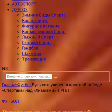
АВТОСПОРТ
ДРУГОЕ
Зимние Виды Спорта
Коронавирус
Фигурное Катание
Конькобежный Спорт
Лыжный Спорт
Санный Спорт
Гандбол
Шахматы
Трансляции
NR
Главная
Футбол
Булыкин уверен в крупной победе
«Спартака» над «Химками» в РПЛ
ФУТБОЛ