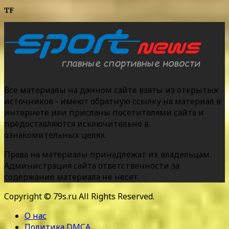
TF
Все материалы на данном сайте взяты из открытых
источников - имеют обратную ссылку на материал в
интернете или присланы посетителями сайта и
предоставляются исключительно в
ознакомительных целях.
Права на материалы принадлежат их владельцам.
Администрация сайта ответственности за
содержание материала не несет.
Copyright © 79s.ru All Rights Reserved.
О нас
Политика DMCA