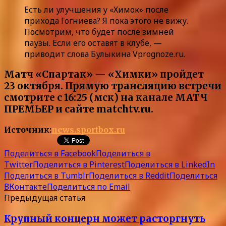
Есть ли улучшения у «Химок» после
прихода Гогниева? Я пока этого не вижу.
Посмотрим, что будет после зимней
паузы. Если его оставят в клубе, —
приводит слова Булыкина Vprognoze.ru.
Матч «Спартак» — «Химки» пройдет
23 октября. Прямую трансляцию встречи
смотрите с 16:25 (мск) на канале МАТЧ
ПРЕМЬЕР и сайте matchtv.ru.
Источник:
news.sportbox.ru
Поделиться в Facebook
Поделиться в
Twitter
Поделиться в Pinterest
Поделиться в LinkedIn
Поделиться в Tumblr
Поделиться в Reddit
Поделиться
ВКонтакте
Поделиться по Email
Предыдущая статья
Крупный концерн может расторгнуть