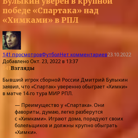
Булыкин уверен в крупной
победе «Спартака» над
«Химками» в РПЛ
141 просмотров
Футбол
Нет комментариев
23.10.2022
Добавлено
Окт. 23, 2022 в 13:37
141
Взгляды
Бывший игрок сборной России Дмитрий Булыкин
заявил, что «Спартак» уверенно обыграет «Химки»
в матче 14‑го тура МИР РПЛ.
— Преимущество у «Спартака». Они
фавориты, думаю, легко разберутся
с «Химками». Играют дома, порадуют своих
болельщиков и должны крупно обыграть
«Химки».