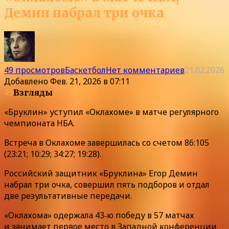
Демин набрал три очка
49 просмотров
Баскетбол
Нет комментариев
21.02.2026
Добавлено
Фев. 21, 2026 в 07:11
49
Взгляды
«Бруклин» уступил «Оклахоме» в матче регулярного
чемпионата НБА.
Встреча в Оклахоме завершилась со счетом 86:105
(23:21; 10:29; 34:27; 19:28).
Российский защитник «Бруклина» Егор Демин
набрал три очка, совершил пять подборов и отдал
две результативные передачи.
«Оклахома» одержала 43‑ю победу в 57 матчах
и занимает первое место в Западной конференции.