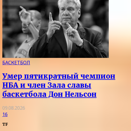
БАСКЕТБОЛ
Умер пятикратный чемпион
НБА и член Зала славы
баскетбола Дон Нельсон
09.08.2026
16
TF