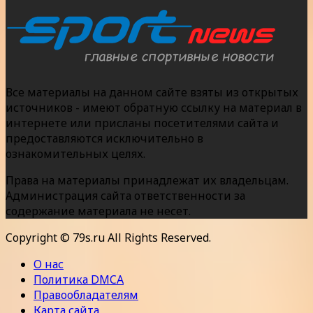
Все материалы на данном сайте взяты из открытых
источников - имеют обратную ссылку на материал в
интернете или присланы посетителями сайта и
предоставляются исключительно в
ознакомительных целях.
Права на материалы принадлежат их владельцам.
Администрация сайта ответственности за
содержание материала не несет.
Copyright © 79s.ru All Rights Reserved.
О нас
Политика DMCA
Правообладателям
Карта сайта