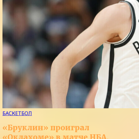
БАСКЕТБОЛ
«Бруклин» проиграл
«Оклахоме» в матче НБА,