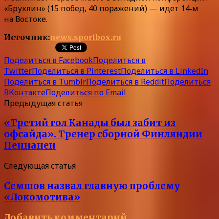
«Бруклин» (15 побед, 40 поражений) — идет 14‑м
на Востоке.
Источник:
news.sportbox.ru
Поделиться в Facebook
Поделиться в
Twitter
Поделиться в Pinterest
Поделиться в LinkedIn
Поделиться в Tumblr
Поделиться в Reddit
Поделиться
ВКонтакте
Поделиться по Email
Предыдущая статья
«Третий гол Канады был забит из
офсайда». Тренер сборной Финляндии
Пеннанен
Следующая статья
Семшов назвал главную проблему
«Локомотива»
Добавить комментарий