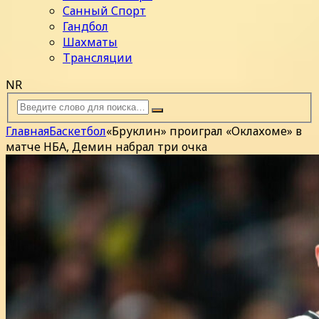
Санный Спорт
Гандбол
Шахматы
Трансляции
NR
Главная
Баскетбол
«Бруклин» проиграл «Оклахоме» в
матче НБА, Демин набрал три очка