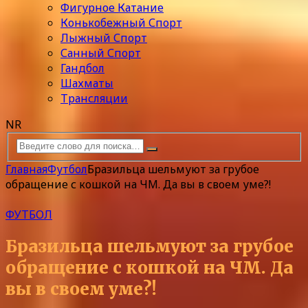
Фигурное Катание
Конькобежный Спорт
Лыжный Спорт
Санный Спорт
Гандбол
Шахматы
Трансляции
NR
Главная
Футбол
Бразильца шельмуют за грубое
обращение с кошкой на ЧМ. Да вы в своем уме?!
ФУТБОЛ
Бразильца шельмуют за грубое
обращение с кошкой на ЧМ. Да
вы в своем уме?!