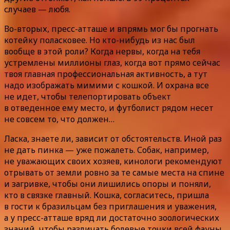
случаев — любя.
Во-вторых, пресс-атташе и впрямь мог бы прогнать
котейку поласковее. Но кто-нибудь из нас был
вообще в этой роли? Когда нервы, когда на тебя
устремлены миллионы глаз, когда вот прямо сейчас
твоя главная профессиональная активность, а тут
надо изображать мимими с кошкой. И охрана все
не идет, чтобы телепортировать объект
в отведенное ему место, и футболист рядом несет
не совсем то, что должен…
Ласка, знаете ли, зависит от обстоятельств. Иной раз
не дать пинка — уже пожалеть. Собак, например,
не уважающих своих хозяев, кинологи рекомендуют
отрывать от земли ровно за те самые места на спине
и загривке, чтобы они лишились опоры и поняли,
кто в связке главный. Кошка, согласитесь, пришла
в гости к бразильцам без приглашения и уважения,
а у пресс-атташе вряд ли достаточно зоологических
знаний, чтобы различать болевые точки всей фауны