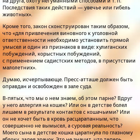
на друга, охоту негуманными способами и т. п.
Последствия таких действий — увечье или гибель
животных».
Кроме того, закон сконструирован таким образом,
что «для привлечения виновного к уголовной
ответственности необходимо установить прямой
умысел и один из признаков в виде: хулиганских
побуждений, корыстных побуждений,
с применением садистских методов, в присутствии
малолетних».
Думаю, исчерпывающе. Пресс-атташе должен быть
оправдан и освобожден в зале суда.
В-пятых, что мы о нем знаем, об этом парне? Вдруг
у него аллергия на кошек? Или он в детстве болел
лишаем в результате контактов с кошачьими? Или
он не хочет быть в кровь расцарапанным, что
совершенно не вымысел, а суровая реальность?
Моего сына в детстве кошка царапнула по глазному
яблоку, задев зрачок. Это не значит, что теперь