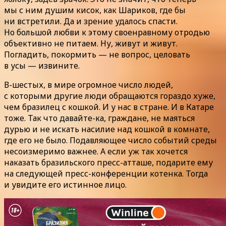
мы с ним душим кисок, как Шариков, где бы
ни встретили. Да и зрение удалось спасти.
Но большой любви к этому своенравному отродью
объективно не питаем. Ну, живут и живут.
Погладить, покормить — не вопрос, целовать
в усы — извините.
В-шестых, в мире огромное число людей,
с которыми другие люди обращаются гораздо хуже,
чем бразилец с кошкой. И у нас в стране. И в Катаре
тоже. Так что давайте-ка, граждане, не маяться
дурью и не искать насилие над кошкой в комнате,
где его не было. Подавляющее число событий среды
несоизмеримо важнее. А если уж так хочется
наказать бразильского пресс-атташе, подарите ему
на следующей пресс-конференции котенка. Тогда
и увидите его истинное лицо.