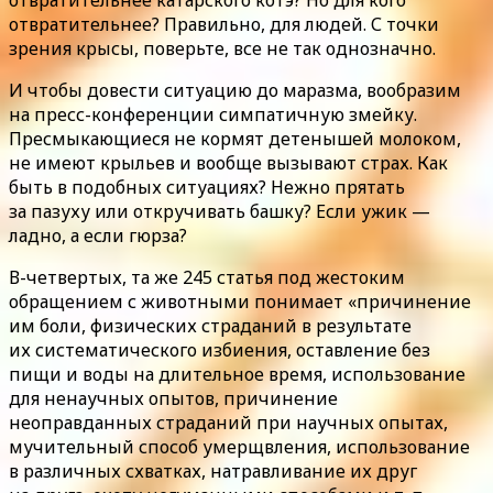
отвратительнее? Правильно, для людей. С точки
зрения крысы, поверьте, все не так однозначно.
И чтобы довести ситуацию до маразма, вообразим
на пресс-конференции симпатичную змейку.
Пресмыкающиеся не кормят детенышей молоком,
не имеют крыльев и вообще вызывают страх. Как
быть в подобных ситуациях? Нежно прятать
за пазуху или откручивать башку? Если ужик —
ладно, а если гюрза?
В-четвертых, та же 245 статья под жестоким
обращением с животными понимает «причинение
им боли, физических страданий в результате
их систематического избиения, оставление без
пищи и воды на длительное время, использование
для ненаучных опытов, причинение
неоправданных страданий при научных опытах,
мучительный способ умерщвления, использование
в различных схватках, натравливание их друг