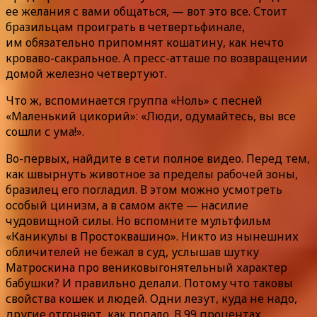
ее желания с вами общаться, — вот это все. Стоит
бразильцам проиграть в четвертьфинале,
им обязательно припомнят кошатину, как нечто
кроваво-сакральное. А пресс-атташе по возвращении
домой железно четвертуют.
Что ж, вспоминается группа «Ноль» с песней
«Маленький цикорий»: «Люди, одумайтесь, вы все
сошли с ума!».
Во-первых, найдите в сети полное видео. Перед тем,
как швырнуть животное за пределы рабочей зоны,
бразилец его погладил. В этом можно усмотреть
особый цинизм, а в самом акте — насилие
чудовищной силы. Но вспомните мультфильм
«Каникулы в Простоквашино». Никто из нынешних
обличителей не бежал в суд, услышав шутку
Матроскина про вениковыгонятельный характер
бабушки? И правильно делали. Потому что таковы
свойства кошек и людей. Одни лезут, куда не надо,
другие отгоняют, как попало. В 99 процентах