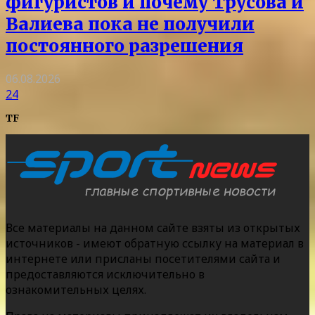
фигуристов и почему Трусова и
Валиева пока не получили
постоянного разрешения
06.08.2026
24
TF
Все материалы на данном сайте взяты из открытых
источников - имеют обратную ссылку на материал в
интернете или присланы посетителями сайта и
предоставляются исключительно в
ознакомительных целях.