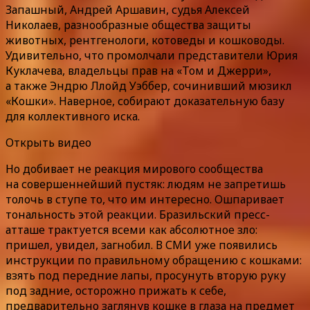
Запашный, Андрей Аршавин, судья Алексей
Николаев, разнообразные общества защиты
животных, рентгенологи, котоведы и кошководы.
Удивительно, что промолчали представители Юрия
Куклачева, владельцы прав на «Том и Джерри»,
а также Эндрю Ллойд Уэббер, сочинивший мюзикл
«Кошки». Наверное, собирают доказательную базу
для коллективного иска.
Открыть видео
Но добивает не реакция мирового сообщества
на совершеннейший пустяк: людям не запретишь
толочь в ступе то, что им интересно. Ошпаривает
тональность этой реакции. Бразильский пресс-
атташе трактуется всеми как абсолютное зло:
пришел, увидел, загнобил. В СМИ уже появились
инструкции по правильному обращению с кошками:
взять под передние лапы, просунуть вторую руку
под задние, осторожно прижать к себе,
предварительно заглянув кошке в глаза на предмет