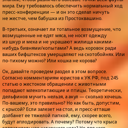
мира. Ему требовалось обеспечить нормальный ход
пресс-конференции — и он это сделал ничуть
не жестче, чем бабушка из Простоквашино.
В-третьих, означает ли тотальное возмущение, что
возмущенные не едят мяса, не носят одежду
из шкур и меха и не украшают жилища какими-
нибудь бивнями/копытами? А ведь коровок ради
ваших бифштексов умерщвляют на скотобойнях. Или
по-тихому можно? Или кошка не корова?
Ок, давайте проведем раздел в этом вопросе.
Согласно комментариям юристов к УК РФ, под 245
статью о жестоком обращении с животными
попадают млекопитающие и птицы. Теоретически,
дельфинов мучить нельзя, а акул — сколько хочешь.
По-вашему, это правильно? Но как быть, допустим,
с крысой? Если залезет на стол, и пресс-атташе
долбанет ее тяжелой папкой, ему, скорее всего,
будут аплодировать. А почему? Потому что крыса
отвратительнее катарского котэ? Но для кого