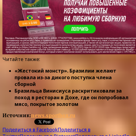
Читайте также:
«Жестокий монстр». Бразилии желают
провала из-за дикого поступка члена
сборной
Бразильца Винисиуса раскритиковали за
поход в ресторан в Дохе, где он попробовал
мясо, покрытое золотом
Источник:
news.sportbox.ru
Поделиться в Facebook
Поделиться в