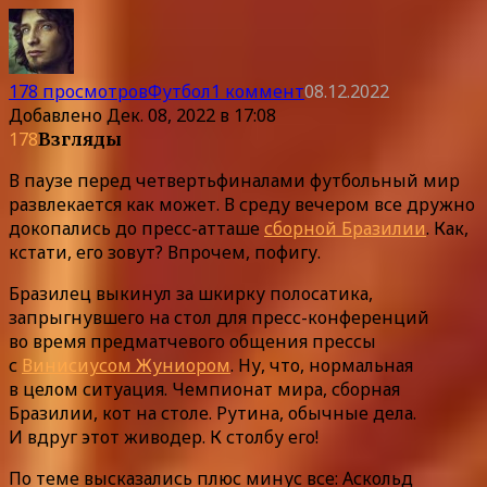
178 просмотров
Футбол
1 коммент
08.12.2022
Добавлено
Дек. 08, 2022 в 17:08
178
Взгляды
В паузе перед четвертьфиналами футбольный мир
развлекается как может. В среду вечером все дружно
докопались до пресс-атташе
сборной Бразилии
. Как,
кстати, его зовут? Впрочем, пофигу.
Бразилец выкинул за шкирку полосатика,
запрыгнувшего на стол для пресс-конференций
во время предматчевого общения прессы
с
Винисиусом Жуниором
. Ну, что, нормальная
в целом ситуация. Чемпионат мира, сборная
Бразилии, кот на столе. Рутина, обычные дела.
И вдруг этот живодер. К столбу его!
По теме высказались плюс минус все: Аскольд