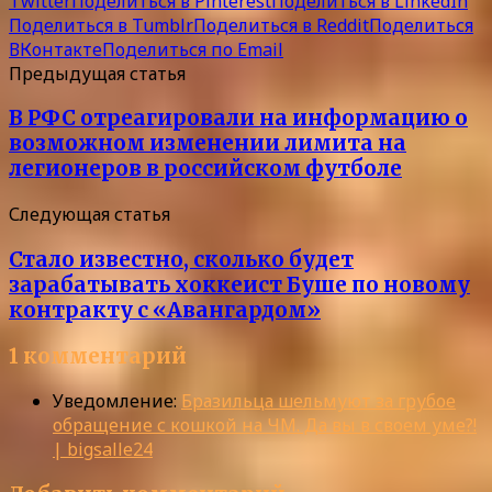
Twitter
Поделиться в Pinterest
Поделиться в LinkedIn
Поделиться в Tumblr
Поделиться в Reddit
Поделиться
ВКонтакте
Поделиться по Email
Предыдущая статья
В РФС отреагировали на информацию о
возможном изменении лимита на
легионеров в российском футболе
Следующая статья
Стало известно, сколько будет
зарабатывать хоккеист Буше по новому
контракту с «Авангардом»
1 комментарий
Уведомление:
Бразильца шельмуют за грубое
обращение с кошкой на ЧМ. Да вы в своем уме?!
| bigsalle24