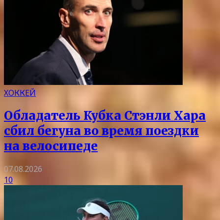
ХОККЕЙ
Обладатель Кубка Стэнли Хара
сбил бегуна во время поездки
на велосипеде
07.08.2026
10