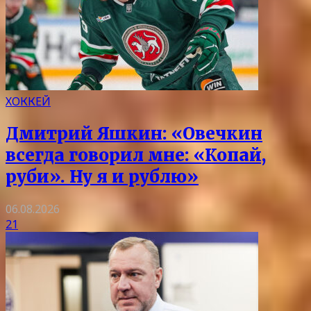
ХОККЕЙ
Дмитрий Яшкин: «Овечкин
всегда говорил мне: «Копай,
руби». Ну я и рублю»
06.08.2026
21