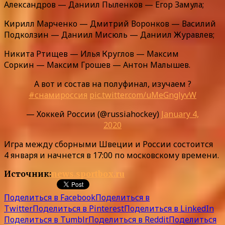
Александров — Даниил Пыленков — Егор Замула;
Кирилл Марченко — Дмитрий Воронков — Василий
Подколзин — Даниил Мисюль — Даниил Журавлев;
Никита Ртищев — Илья Круглов — Максим
Соркин — Максим Грошев — Антон Малышев.
А вот и состав на полуфинал, изучаем ?
#снамироссия
pic.twitter.com/uMeGnglyvW
— Хоккей России (@russiahockey)
January 4,
2020
Игра между сборными Швеции и России состоится
4 января и начнется в 17:00 по московскому времени.
Источник:
news.sportbox.ru
Поделиться в Facebook
Поделиться в
Twitter
Поделиться в Pinterest
Поделиться в LinkedIn
Поделиться в Tumblr
Поделиться в Reddit
Поделиться