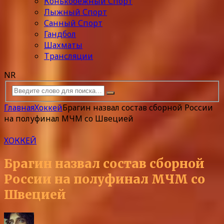
Конькобежный Спорт
Лыжный Спорт
Санный Спорт
Гандбол
Шахматы
Трансляции
NR
Главная
Хоккей
Брагин назвал состав сборной России
на полуфинал МЧМ со Швецией
ХОККЕЙ
Брагин назвал состав сборной
России на полуфинал МЧМ со
Швецией