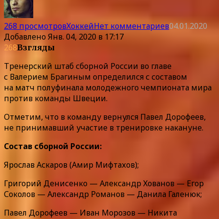
268 просмотров
Хоккей
Нет комментариев
04.01.2020
Добавлено
Янв. 04, 2020 в 17:17
268
Взгляды
Тренерский штаб сборной России во главе
с Валерием Брагиным определился с составом
на матч полуфинала молодежного чемпионата мира
против команды Швеции.
Отметим, что в команду вернулся Павел Дорофеев,
не принимавший участие в тренировке накануне.
Состав сборной России:
Ярослав Аскаров (Амир Мифтахов);
Григорий Денисенко — Александр Хованов — Егор
Соколов — Александр Романов — Данила Галенюк;
Павел Дорофеев — Иван Морозов — Никита