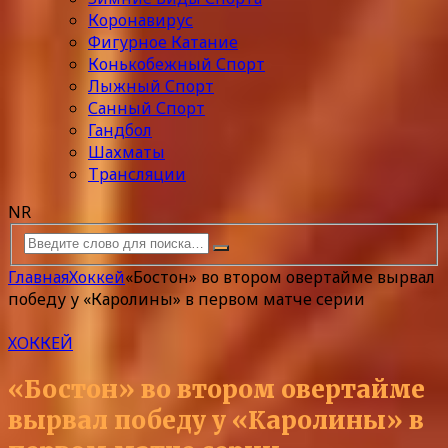
Коронавирус
Фигурное Катание
Конькобежный Спорт
Лыжный Спорт
Санный Спорт
Гандбол
Шахматы
Трансляции
NR
Главная
Хоккей
«Бостон» во втором овертайме вырвал
победу у «Каролины» в первом матче серии
ХОККЕЙ
«Бостон» во втором овертайме
вырвал победу у «Каролины» в