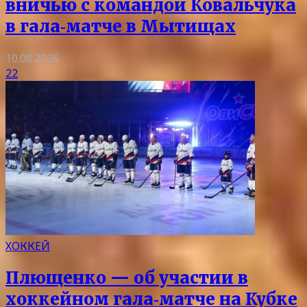
вничью с командой Ковальчука
в гала‑матче в Мытищах
10.08.2026
22
ХОККЕЙ
Плющенко — об участии в
хоккейном гала‑матче на Кубке