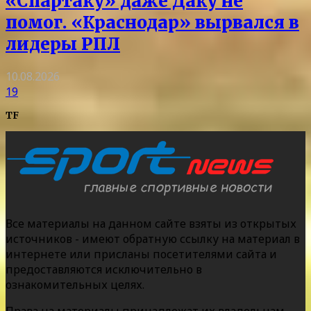
«Спартаку» даже Даку не
помог. «Краснодар» вырвался в
лидеры РПЛ
10.08.2026
19
TF
Все материалы на данном сайте взяты из открытых
источников - имеют обратную ссылку на материал в
интернете или присланы посетителями сайта и
предоставляются исключительно в
ознакомительных целях.