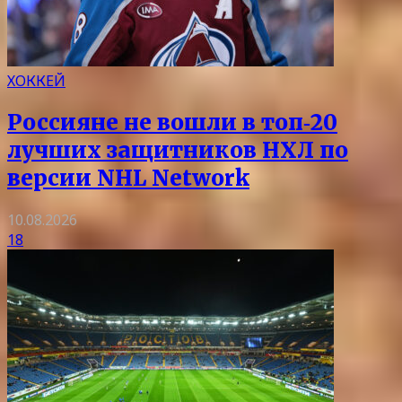
ХОККЕЙ
Россияне не вошли в топ‑20
лучших защитников НХЛ по
версии NHL Network
10.08.2026
18