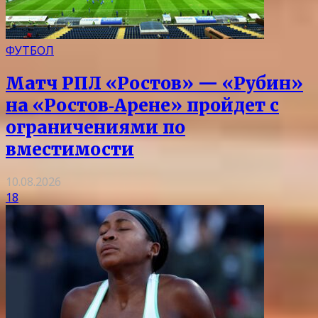
ФУТБОЛ
Матч РПЛ «Ростов» — «Рубин»
на «Ростов‑Арене» пройдет с
ограничениями по
вместимости
10.08.2026
18