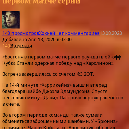
первом матче серии
140 просмотров
Хоккей
Нет комментариев
13.08.2020
Добавлено
Авг. 13, 2020 в 03:00
140
Взгляды
«Бостон» в первом матче первого раунда плей-офф
Кубка Стэнли одержал победу над «Каролиной».
Встреча завершилась со счетом 4:3 2ОТ.
На 14-й минуте «Харрикейнз» вышли вперед
благодаря шайбе Джоэла Эдмундсона. Спустя
несколько минут Давид Пастрняк вернул равенство
в счете.
Во втором периоде команды также сумели
обменяться заброшенными шайбами. У «Брюинз»
отличился Чарли Койл, а за «Каролину» забросил