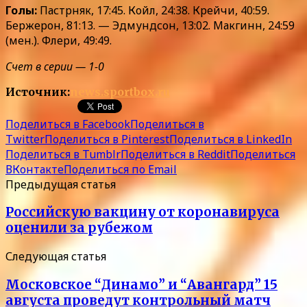
Голы:
Пастрняк, 17:45. Койл, 24:38. Крейчи, 40:59.
Бержерон, 81:13. — Эдмундсон, 13:02. Макгинн, 24:59
(мен.). Флери, 49:49.
Счет в серии — 1-0
Источник:
news.sportbox.ru
Поделиться в Facebook
Поделиться в
Twitter
Поделиться в Pinterest
Поделиться в LinkedIn
Поделиться в Tumblr
Поделиться в Reddit
Поделиться
ВКонтакте
Поделиться по Email
Предыдущая статья
Российскую вакцину от коронавируса
оценили за рубежом
Следующая статья
Московское “Динамо” и “Авангард” 15
августа проведут контрольный матч