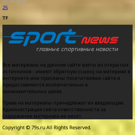
08.08.2026
25
TF
Все материалы на данном сайте взяты из открытых
источников - имеют обратную ссылку на материал в
интернете или присланы посетителями сайта и
предоставляются исключительно в
ознакомительных целях.
Права на материалы принадлежат их владельцам.
Администрация сайта ответственности за
содержание материала не несет.
Copyright © 79s.ru All Rights Reserved.