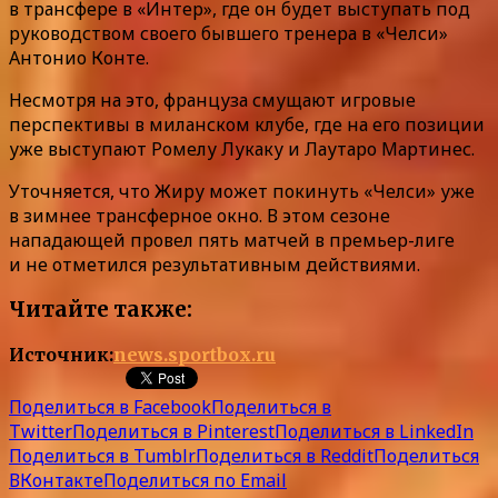
в трансфере в «Интер», где он будет выступать под
руководством своего бывшего тренера в «Челси»
Антонио Конте.
Несмотря на это, француза смущают игровые
перспективы в миланском клубе, где на его позиции
уже выступают Ромелу Лукаку и Лаутаро Мартинес.
Уточняется, что Жиру может покинуть «Челси» уже
в зимнее трансферное окно. В этом сезоне
нападающей провел пять матчей в премьер-лиге
и не отметился результативным действиями.
Читайте также:
Источник:
news.sportbox.ru
Поделиться в Facebook
Поделиться в
Twitter
Поделиться в Pinterest
Поделиться в LinkedIn
Поделиться в Tumblr
Поделиться в Reddit
Поделиться
ВКонтакте
Поделиться по Email