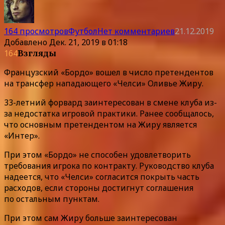
164 просмотров
Футбол
Нет комментариев
21.12.2019
Добавлено
Дек. 21, 2019 в 01:18
164
Взгляды
Французский «Бордо» вошел в число претендентов
на трансфер нападающего «Челси» Оливье Жиру.
33-летний форвард заинтересован в смене клуба из-
за недостатка игровой практики. Ранее сообщалось,
что основным претендентом на Жиру является
«Интер».
При этом «Бордо» не способен удовлетворить
требования игрока по контракту. Руководство клуба
надеется, что «Челси» согласится покрыть часть
расходов, если стороны достигнут соглашения
по остальным пунктам.
При этом сам Жиру больше заинтересован