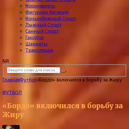
Коронавирус
Фигурное Катание
Конькобежный Спорт
Лыжный Спорт
Санный Спорт
Гандбол
Шахматы
Трансляции
NR
Главная
Футбол
«Бордо» включился в борьбу за Жиру
ФУТБОЛ
«Бордо» включился в борьбу за
Жиру