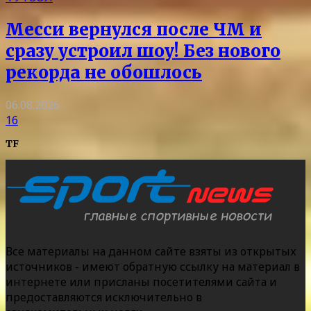
Месси вернулся после ЧМ и
сразу устроил шоу! Без нового
рекорда не обошлось
06.08.2026
16
TF
Все материалы на данном сайте взяты из открытых
источников - имеют обратную ссылку на материал в
интернете или присланы посетителями сайта и
предоставляются исключительно в