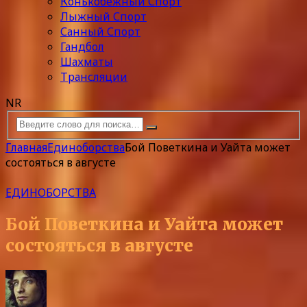
Конькобежный Спорт
Лыжный Спорт
Санный Спорт
Гандбол
Шахматы
Трансляции
NR
Главная
Единоборства
Бой Поветкина и Уайта может
состояться в августе
ЕДИНОБОРСТВА
Бой Поветкина и Уайта может
состояться в августе