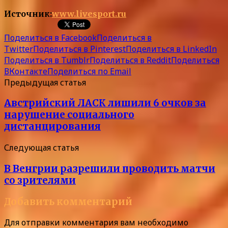
Источник:
www.livesport.ru
Поделиться в Facebook
Поделиться в
Twitter
Поделиться в Pinterest
Поделиться в LinkedIn
Поделиться в Tumblr
Поделиться в Reddit
Поделиться
ВКонтакте
Поделиться по Email
Предыдущая статья
Австрийский ЛАСК лишили 6 очков за
нарушение социального
дистанцирования
Следующая статья
В Венгрии разрешили проводить матчи
со зрителями
Добавить комментарий
Для отправки комментария вам необходимо