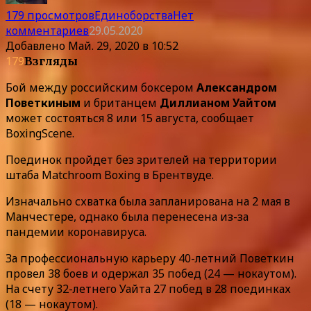
179 просмотров
Единоборства
Нет
комментариев
29.05.2020
Добавлено
Май. 29, 2020 в 10:52
179
Взгляды
Бой между российским боксером
Александром
Поветкиным
и британцем
Диллианом Уайтом
может состояться 8 или 15 августа, сообщает
BoxingScene.
Поединок пройдет без зрителей на территории
штаба Matchroom Boxing в Брентвуде.
Изначально схватка была запланирована на 2 мая в
Манчестере, однако была перенесена из-за
пандемии коронавируса.
За профессиональную карьеру 40-летний Поветкин
провел 38 боев и одержал 35 побед (24 — нокаутом).
На счету 32-летнего Уайта 27 побед в 28 поединках
(18 — нокаутом).