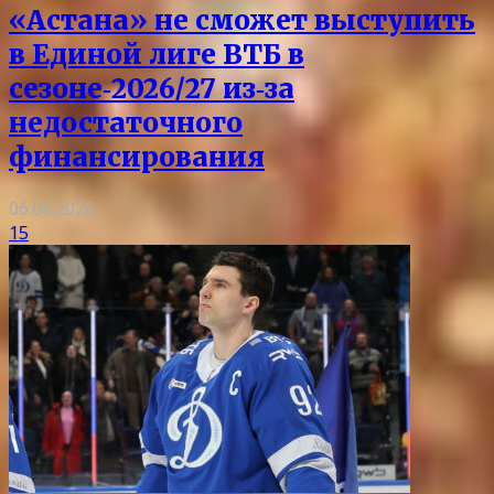
«Астана» не сможет выступить
в Единой лиге ВТБ в
сезоне‑2026/27 из‑за
недостаточного
финансирования
06.08.2026
15