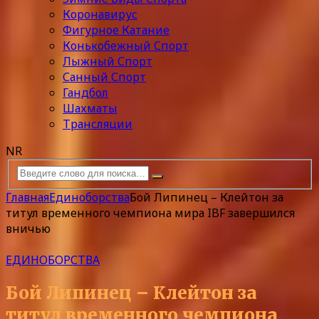
Коронавирус
Фигурное Катание
Конькобежный Спорт
Лыжный Спорт
Санный Спорт
Гандбол
Шахматы
Трансляции
NR
Главная
Единоборства
Бой Липинец – Клейтон за
титул временного чемпиона мира IBF завершился
вничью
ЕДИНОБОРСТВА
Бой Липинец – Клейтон за
титул временного чемпиона