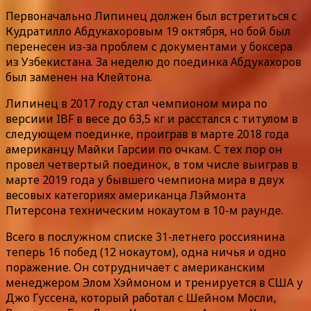
Первоначально Липинец должен был встретиться с
Кудратилло Абдукахоровым 19 октября, но бой был
перенесен из-за проблем с документами у боксера
из Узбекистана. За неделю до поединка Абдукахоров
был заменен на Клейтона.
Липинец в 2017 году стал чемпионом мира по
версиии IBF в весе до 63,5 кг и расстался с титулом в
следующем поединке, проиграв в марте 2018 года
американцу Майки Гарсии по очкам. С тех пор он
провел четвертый поединок, в том числе выиграв в
марте 2019 года у бывшего чемпиона мира в двух
весовых категориях американца Лэймонта
Питерсона техническим нокаутом в 10-м раунде.
Всего в послужном списке 31-летнего россиянина
теперь 16 побед (12 нокаутом), одна ничья и одно
поражение. Он сотрудничает с американским
менеджером Элом Хэймоном и тренируется в США у
Джо Гуссена, который работал с Шейном Мосли,