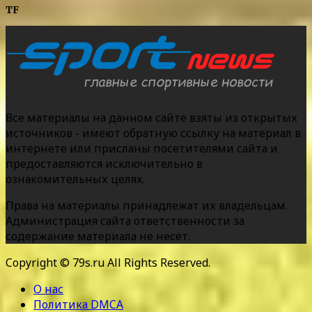
TF
Все материалы на данном сайте взяты из открытых
источников - имеют обратную ссылку на материал в
интернете или присланы посетителями сайта и
предоставляются исключительно в
ознакомительных целях.
Права на материалы принадлежат их владельцам.
Администрация сайта ответственности за
содержание материала не несет.
Copyright © 79s.ru All Rights Reserved.
О нас
Политика DMCA