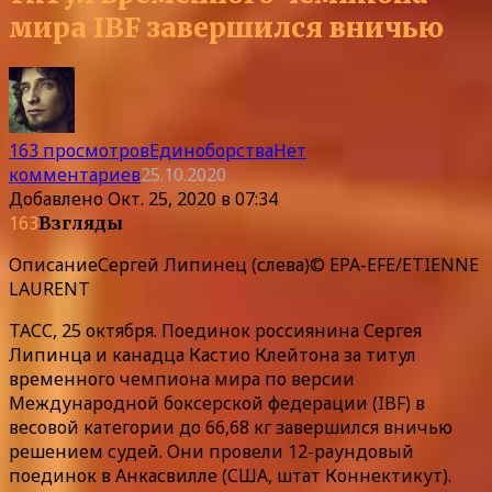
мира IBF завершился вничью
163 просмотров
Единоборства
Нет
комментариев
25.10.2020
Добавлено
Окт. 25, 2020 в 07:34
163
Взгляды
Описание
Сергей Липинец (слева)© EPA-EFE/ETIENNE
LAURENT
ТАСС, 25 октября. Поединок россиянина Сергея
Липинца и канадца Кастио Клейтона за титул
временного чемпиона мира по версии
Международной боксерской федерации (IBF) в
весовой категории до 66,68 кг завершился вничью
решением судей. Они провели 12-раундовый
поединок в Анкасвилле (США, штат Коннектикут).