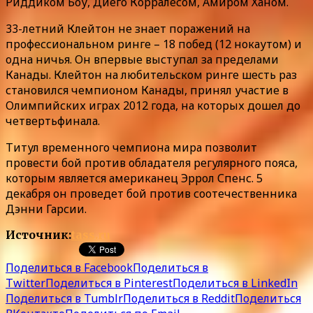
Риддиком Боу, Диего Корралесом, Амиром Ханом.
33-летний Клейтон не знает поражений на
профессиональном ринге – 18 побед (12 нокаутом) и
одна ничья. Он впервые выступал за пределами
Канады. Клейтон на любительском ринге шесть раз
становился чемпионом Канады, принял участие в
Олимпийских играх 2012 года, на которых дошел до
четвертьфинала.
Титул временного чемпиона мира позволит
провести бой против обладателя регулярного пояса,
которым является американец Эррол Спенс. 5
декабря он проведет бой против соотечественника
Дэнни Гарсии.
Источник:
tass.ru
Поделиться в Facebook
Поделиться в
Twitter
Поделиться в Pinterest
Поделиться в LinkedIn
Поделиться в Tumblr
Поделиться в Reddit
Поделиться