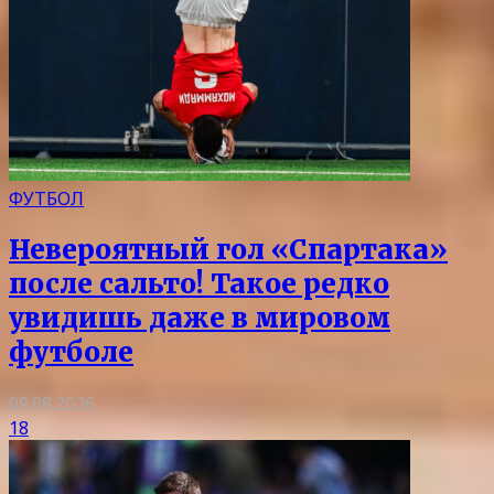
ФУТБОЛ
Невероятный гол «Спартака»
после сальто! Такое редко
увидишь даже в мировом
футболе
09.08.2026
18