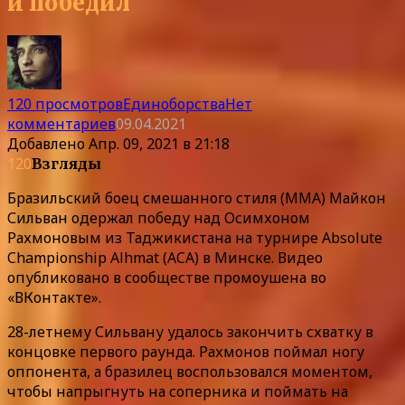
и победил
120 просмотров
Единоборства
Нет
комментариев
09.04.2021
Добавлено
Апр. 09, 2021 в 21:18
120
Взгляды
Бразильский боец смешанного стиля (MMA) Майкон
Сильван одержал победу над Осимхоном
Рахмоновым из Таджикистана на турнире Absolute
Championship Alhmat (ACA) в Минске. Видео
опубликовано в сообществе промоушена во
«ВКонтакте».
28-летнему Сильвану удалось закончить схватку в
концовке первого раунда. Рахмонов поймал ногу
оппонента, а бразилец воспользовался моментом,
чтобы напрыгнуть на соперника и поймать на