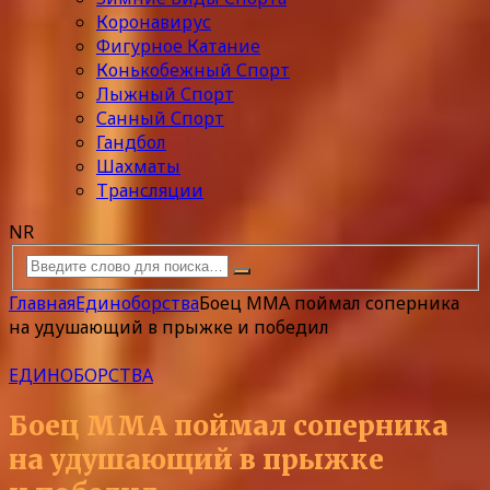
Коронавирус
Фигурное Катание
Конькобежный Спорт
Лыжный Спорт
Санный Спорт
Гандбол
Шахматы
Трансляции
NR
Главная
Единоборства
Боец MMA поймал соперника
на удушающий в прыжке и победил
ЕДИНОБОРСТВА
Боец MMA поймал соперника
на удушающий в прыжке