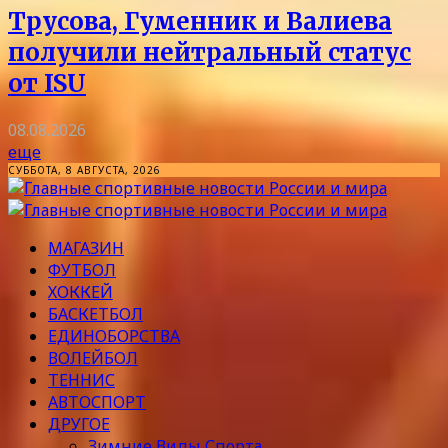
Трусова, Гуменник и Валиева
получили нейтральный статус
от ISU
08.08.2026
еще
СУББОТА, 8 АВГУСТА, 2026
МАГАЗИН
ФУТБОЛ
ХОККЕЙ
БАСКЕТБОЛ
ЕДИНОБОРСТВА
ВОЛЕЙБОЛ
ТЕННИС
АВТОСПОРТ
ДРУГОЕ
Зимние Виды Спорта