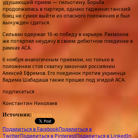
удушающий прием — гильотину. Борьба
продолжилась в партере, однако таджикистанский
боец не сумел выйти из опасного положения и был
вынужден сдаться.
Сильван одержал 16-ю победу в карьере. Рахмонов
же потерпел неудачу в своем дебютном поединке в
рамках ACA.
6 ноября аналогичным приемом, но только в
положении стоя схватку закончил россиянин
Алексей Ефремов. Его поединок против украинца
Вадима Шабадаша также прошел под эгидой ACA.
подписаться
Константин Николаев
Источник:
lenta.ru
Поделиться в Facebook
Поделиться в
Twitter
Поделиться в Pinterest
Поделиться в LinkedIn