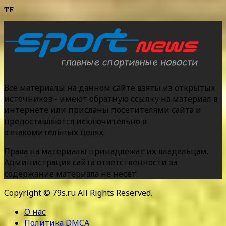
TF
Все материалы на данном сайте взяты из открытых
источников - имеют обратную ссылку на материал в
интернете или присланы посетителями сайта и
предоставляются исключительно в
ознакомительных целях.
Права на материалы принадлежат их владельцам.
Администрация сайта ответственности за
содержание материала не несет.
Copyright © 79s.ru All Rights Reserved.
О нас
Политика DMCA