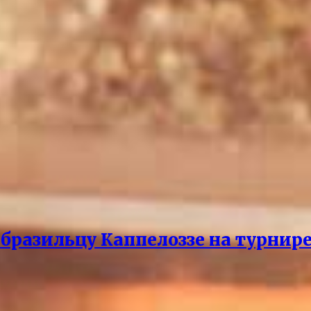
бразильцу Каппелоззе на турнире