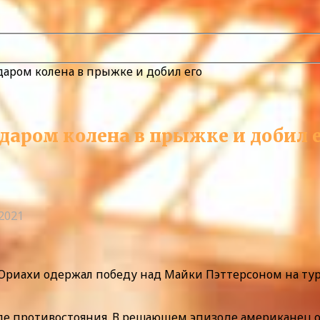
аром колена в прыжке и добил его
аром колена в прыжке и добил 
.2021
риахи одержал победу над Майки Пэттерсоном на турни
е противостояния. В решающем эпизоде американец о