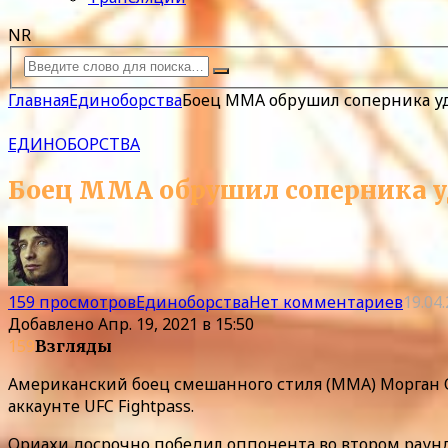
NR
Главная
Единоборства
Боец MMA обрушил соперника уд
ЕДИНОБОРСТВА
Боец MMA обрушил соперника уд
159 просмотров
Единоборства
Нет комментариев
19.04
Добавлено
Апр. 19, 2021 в 15:50
159
Взгляды
Американский боец смешанного стиля (MMA) Морган О
аккаунте UFC Fightpass.
Ориахи досрочно победил оппонента во втором раунд