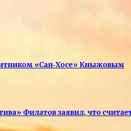
ащитником «Сан‑Хосе» Кныжовым
тива» Филатов заявил, что счит