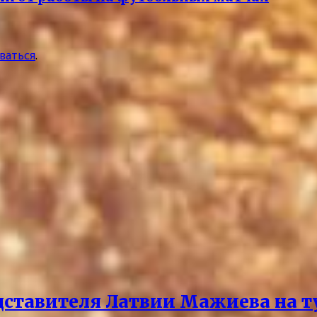
ваться
.
дставителя Латвии Мажиева на т