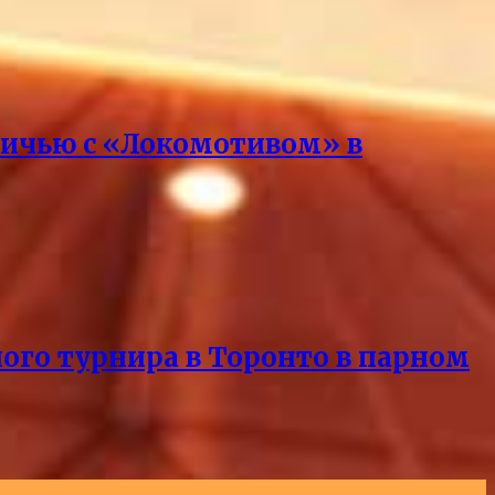
вничью с «Локомотивом» в
ного турнира в Торонто в парном