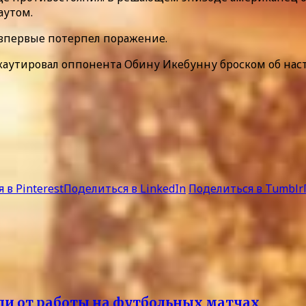
аутом.
 впервые потерпел поражение.
утировал оппонента Обину Икебунну броском об настил
 в Pinterest
Поделиться в LinkedIn
Поделиться в Tumblr
ли от работы на футбольных матчах