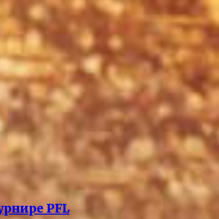
урнире PFL