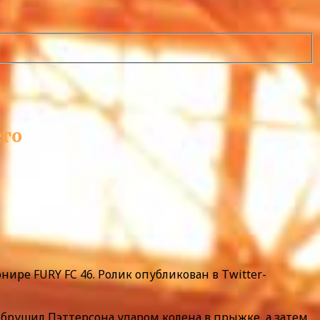
его
ре FURY FC 46. Ролик опубликован в Twitter-
брушил Пэттерсона ударом колена в прыжке, а затем