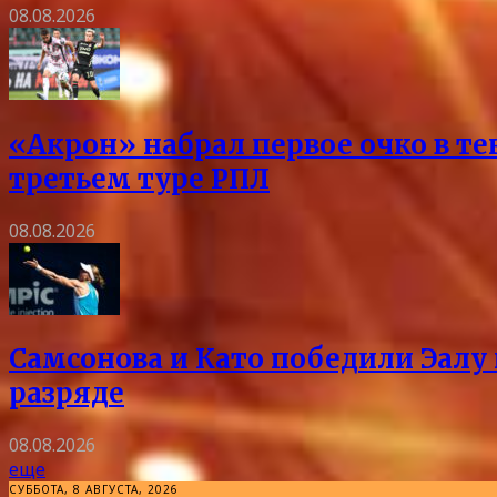
08.08.2026
«Акрон» набрал первое очко в те
третьем туре РПЛ
08.08.2026
Самсонова и Като победили Эалу 
разряде
08.08.2026
еще
СУББОТА, 8 АВГУСТА, 2026