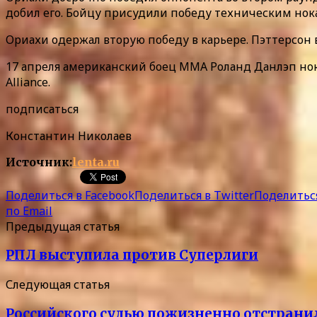
добил его. Бойцу присудили победу техническим нок
Ориахи одержал вторую победу в карьере. Пэттерсон
17 апреля американский боец MMA Роланд Данлэп нока
Alliance.
подписаться
Константин Николаев
Источник:
lenta.ru
Поделиться в Facebook
Поделиться в Twitter
Поделиться
по Email
Предыдущая статья
РПЛ выступила против Суперлиги
Следующая статья
Российского судью пожизненно отстрани