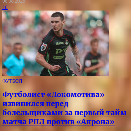
08.08.2026
16
ФУТБОЛ
Футболист «Локомотива»
извинился перед
болельщиками за первый тайм
матча РПЛ против «Акрона»