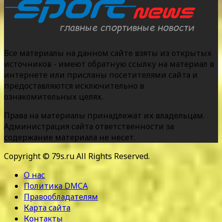
Все материалы на данном сайте взяты из открытых
источников - имеют обратную ссылку на материал в
интернете или присланы посетителями сайта и
предоставляются исключительно в
ознакомительных целях.
Права на материалы принадлежат их владельцам.
Администрация сайта ответственности за
содержание материала не несет.
Copyright © 79s.ru All Rights Reserved.
О нас
Политика DMCA
Правообладателям
Карта сайта
Контакты