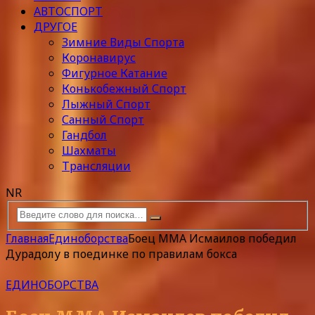
АВТОСПОРТ
ДРУГОЕ
Зимние Виды Спорта
Коронавирус
Фигурное Катание
Конькобежный Спорт
Лыжный Спорт
Санный Спорт
Гандбол
Шахматы
Трансляции
NR
Главная
Единоборства
Боец ММА Исмаилов победил
Дурадолу в поединке по правилам бокса
ЕДИНОБОРСТВА