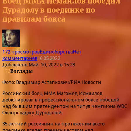
Боец ММА Исмаилов победил
Дурадолу в поединке по
правилам бокса
172 просмотров
Единоборства
Нет
комментариев
10.05.2022
Добавлено
Май. 10, 2022 в 15:28
172
Взгляды
Фото: Владимир Астапкович/РИА Новости
Российский боец ММА Магомед Исмаилов
дебютировал в профессиональном боксе победой
над бывшим претендентом на титул чемпиона WBC
Оланреваджу Дуродолой.
35-летний россиянин на протяжении всего
поединка владел преимуществом над