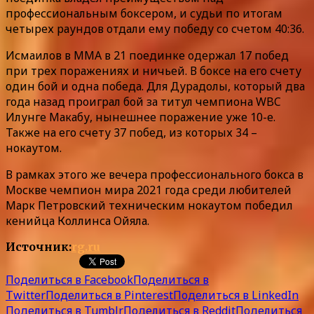
профессиональным боксером, и судьи по итогам
четырех раундов отдали ему победу со счетом 40:36.
Исмаилов в ММА в 21 поединке одержал 17 побед
при трех поражениях и ничьей. В боксе на его счету
один бой и одна победа. Для Дурадолы, который два
года назад проиграл бой за титул чемпиона WBC
Илунге Макабу, нынешнее поражение уже 10-е.
Также на его счету 37 побед, из которых 34 –
нокаутом.
В рамках этого же вечера профессионального бокса в
Москве чемпион мира 2021 года среди любителей
Марк Петровский техническим нокаутом победил
кенийца Коллинса Ойяла.
Источник:
rg.ru
Поделиться в Facebook
Поделиться в
Twitter
Поделиться в Pinterest
Поделиться в LinkedIn
Поделиться в Tumblr
Поделиться в Reddit
Поделиться