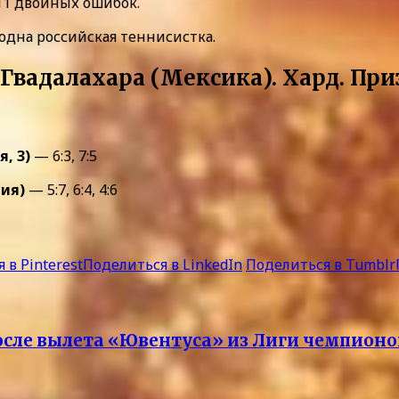
 11 двойных ошибок.
 одна российская теннисистка.
 Гвадалахара (Мексика). Хард. При
, 3)
— 6:3, 7:5
сия)
— 5:7, 6:4, 4:6
 в Pinterest
Поделиться в LinkedIn
Поделиться в Tumblr
после вылета «Ювентуса» из Лиги чемпионо