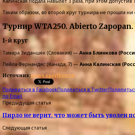
Калинская подала навылет 3 раза, при этом допустив
Таким образом, во второй круг турнира не прошла ни
Турнир WTA250. Abierto Zapopan.
1-й круг
Тамара Зиданшек (Словакия) —
Анна Блинкова (Россия
Лейла Фернандес (Канада, 7) —
Анна Калинская (Рос
Источник:
news.sportbox.ru
Поделиться в Facebook
Поделиться в Twitter
Поделиться
по Email
Предыдущая статья
Пирло не верит, что может быть уволен 
Следующая статья