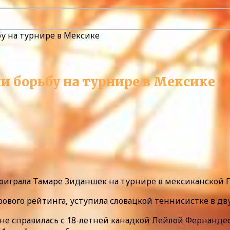
у на турнире в Мексике
и борьбу на турнире в Мексике
роиграла Тамаре Зиданшек на турнире в мексиканской Г
вого рейтинга, уступила словацкой теннисистке в двух
е справилась с 18-летней канадкой Лейлой Фернандес, 