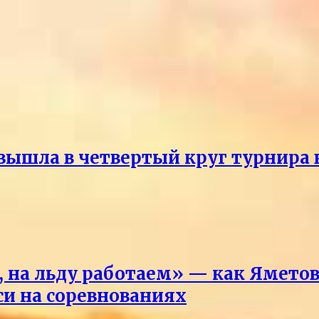
ышла в четвертый круг турнира 
 на льду работаем» — как Яметова
си на соревнованиях