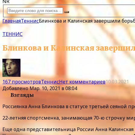
NR
Главная
Теннис
Блинкова и Калинская завершили борьб
ТЕННИС
Блинкова и Калинская завершил
167 просмотров
Теннис
Нет комментариев
10.03.2021
Добавлено
Мар. 10, 2021 в 08:04
167
Взгляды
Россиянка Анна Блинкова в статусе третьей сеяной п
22-летняя спортсменка, занимающая 70-ю строчку миро
Еще одна представительница России Анна Калинская н