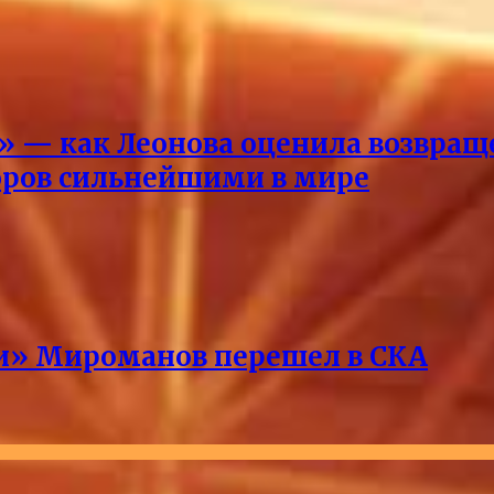
ды» — как Леонова оценила возвр
оров сильнейшими в мире
ри» Мироманов перешел в СКА