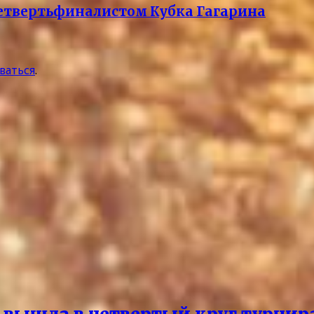
четвертьфиналистом Кубка Гагарина
ваться
.