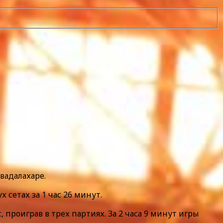
вадалахаре.
 сетах за 1 час 26 минут.
проиграв в трех партиях. За 2 часа 9 минут игры