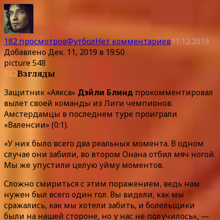
182 просмотров
Футбол
Нет комментариев
11.12.2019
Добавлено
Дек. 11, 2019 в 19:50
picture 548
182
Взгляды
Защитник «Аякса»
Дэйли Блинд
прокомментировал
вылет своей команды из Лиги чемпионов.
Амстердамцы в последнем туре проиграли
«Валенсии» (0:1).
«У них было всего два реальных момента. В одном
случае они забили, во втором Онана отбил мяч ногой.
Мы же упустили целую уйму моментов.
Сложно смириться с этим поражением, ведь нам
нужен был всего один гол. Вы видели, как мы
сражались, как мы хотели забить, и болельщики
были на нашей стороне, но у нас не получилось», —