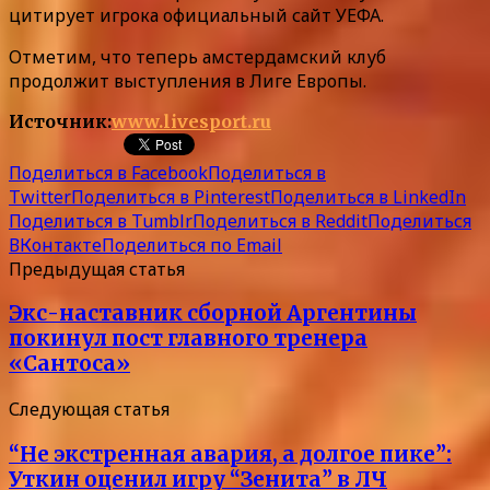
цитирует игрока официальный сайт УЕФА.
Отметим, что теперь амстердамский клуб
продолжит выступления в Лиге Европы.
Источник:
www.livesport.ru
Поделиться в Facebook
Поделиться в
Twitter
Поделиться в Pinterest
Поделиться в LinkedIn
Поделиться в Tumblr
Поделиться в Reddit
Поделиться
ВКонтакте
Поделиться по Email
Предыдущая статья
Экс-наставник сборной Аргентины
покинул пост главного тренера
«Сантоса»
Следующая статья
“Не экстренная авария, а долгое пике”:
Уткин оценил игру “Зенита” в ЛЧ