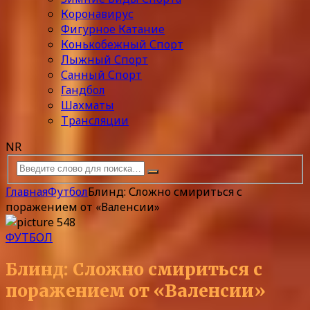
Коронавирус
Фигурное Катание
Конькобежный Спорт
Лыжный Спорт
Санный Спорт
Гандбол
Шахматы
Трансляции
NR
Главная
Футбол
Блинд: Сложно смириться с
поражением от «Валенсии»
ФУТБОЛ
Блинд: Сложно смириться с
поражением от «Валенсии»