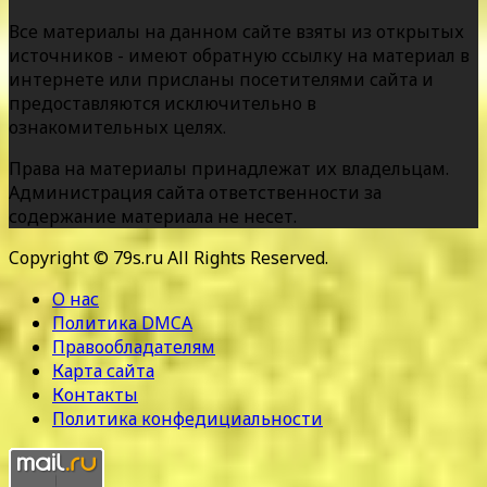
Все материалы на данном сайте взяты из открытых
источников - имеют обратную ссылку на материал в
интернете или присланы посетителями сайта и
предоставляются исключительно в
ознакомительных целях.
Права на материалы принадлежат их владельцам.
Администрация сайта ответственности за
содержание материала не несет.
Copyright © 79s.ru All Rights Reserved.
О нас
Политика DMCA
Правообладателям
Карта сайта
Контакты
Политика конфедициальности