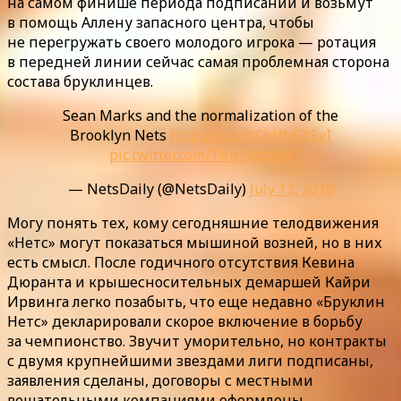
на самом финише периода подписаний и возьмут
в помощь Аллену запасного центра, чтобы
не перегружать своего молодого игрока — ротация
в передней линии сейчас самая проблемная сторона
состава бруклинцев.
Sean Marks and the normalization of the
Brooklyn Nets
https://t.co/XCkHNSY5vI
pic.twitter.com/TKn1sdtndd
— NetsDaily (@NetsDaily)
July 13, 2018
Могу понять тех, кому сегодняшние телодвижения
«Нетс» могут показаться мышиной возней, но в них
есть смысл. После годичного отсутствия Кевина
Дюранта и крышесносительных демаршей Кайри
Ирвинга легко позабыть, что еще недавно «Бруклин
Нетс» декларировали скорое включение в борьбу
за чемпионство. Звучит уморительно, но контракты
с двумя крупнейшими звездами лиги подписаны,
заявления сделаны, договоры с местными
вещательными компаниями оформлены,