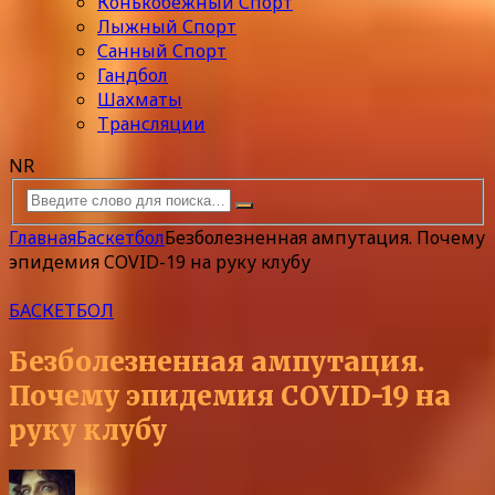
Конькобежный Спорт
Лыжный Спорт
Санный Спорт
Гандбол
Шахматы
Трансляции
NR
Главная
Баскетбол
Безболезненная ампутация. Почему
эпидемия COVID-19 на руку клубу
БАСКЕТБОЛ
Безболезненная ампутация.
Почему эпидемия COVID-19 на
руку клубу