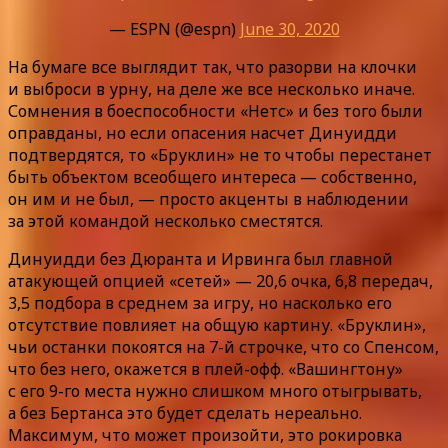
— ESPN (@espn)
June 30, 2020
На бумаге все выглядит так, что разорви на клочки
и выброси в урну, на деле же все несколько иначе.
Сомнения в боеспособности «Нетс» и без того были
оправданы, но если опасения насчет Динуидди
подтвердятся, то «Бруклин» не то чтобы перестанет
быть объектом всеобщего интереса — собственно,
он им и не был, — просто акценты в наблюдении
за этой командой несколько сместятся.
Динуидди без Дюранта и Ирвинга был главной
атакующей опцией «сетей» — 20,6 очка, 6,8 передач,
3,5 подбора в среднем за игру, но насколько его
отсутствие повлияет на общую картину. «Бруклин»,
чьи останки покоятся на 7-й строчке, что со Спенсом,
что без него, окажется в плей-офф. «Вашингтону»
с его 9-го места нужно слишком много отыгрывать,
а без Бертанса это будет сделать нереально.
Максимум, что может произойти, это рокировка