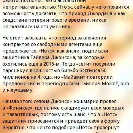
работоспособностью и абсолютной
непритязательностью. Что ж, сейчас у него появится
возможность доказать, что приход Джордана и как
следствие потеря игрового времени, никак
не сказались на его умениях.
Не стоит забывать, что период заключения
контрактов со свободными агентами еще
продолжается. «Нетс», как знали, подписали
защитника Тайлера Джонсона, за которым
охотились еще в 2016-м. Тогда «сети» посулили
пареньку с внешностью Бильбо Бэггинса 50
миллионов на 4 года, но «Майами» повторили
предложение и переподписали Тайлера. Может, оно
и к лучшему.
Начало этого сезона Джонсон кошмарно провел
в «Финиксе», где нынче складируют всех молодых
и талантливых, поэтому есть шанс, что в «Нетс»
защитник приосанится и приведет себя в форму.
Вероятно, что нечто подобное «Нетс» провернут