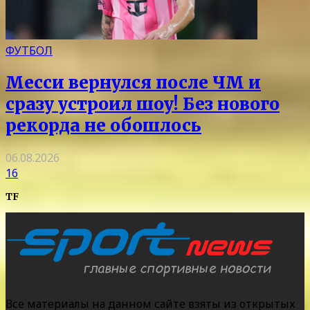
ФУТБОЛ
Месси вернулся после ЧМ и
сразу устроил шоу! Без нового
рекорда не обошлось
06.08.2026
16
TF
Все материалы на данном сайте взяты из открытых