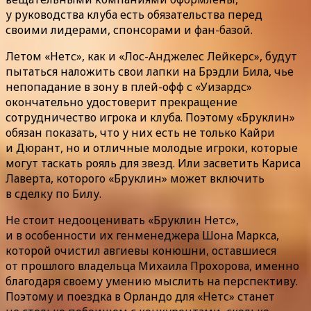
у руководства клуба есть обязательства перед
своими лидерами, спонсорами и фан-базой.
Летом «Нетс», как и «Лос-Анджелес Лейкерс», будут
пытаться наложить свои лапки на Брэдли Била, чье
непопадание в зону в плей-офф с «Уизардс»
окончательно удостоверит прекращение
сотрудничество игрока и клуба. Поэтому «Бруклин»
обязан показать, что у них есть не только Кайри
и Дюрант, но и отличные молодые игроки, которые
могут таскать рояль для звезд. Или засветить Кариса
Лаверта, которого «Бруклин» может включить
в сделку по Билу.
Не стоит недооценивать «Бруклин Нетс»,
и в особенности их генменеджера Шона Маркса,
которой очистил авгиевы конюшни, оставшиеся
от прошлого владельца Михаила Прохорова, именно
благодаря своему умению мыслить на перспективу.
Поэтому и поездка в Орландо для «Нетс» станет