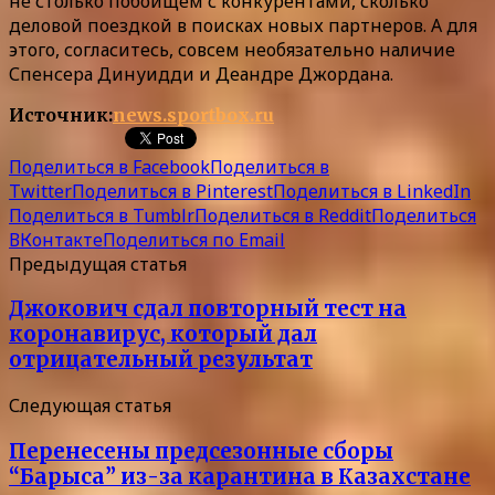
не столько побоищем с конкурентами, сколько
деловой поездкой в поисках новых партнеров. А для
этого, согласитесь, совсем необязательно наличие
Спенсера Динуидди и Деандре Джордана.
Источник:
news.sportbox.ru
Поделиться в Facebook
Поделиться в
Twitter
Поделиться в Pinterest
Поделиться в LinkedIn
Поделиться в Tumblr
Поделиться в Reddit
Поделиться
ВКонтакте
Поделиться по Email
Предыдущая статья
Джокович сдал повторный тест на
коронавирус, который дал
отрицательный результат
Следующая статья
Перенесены предсезонные сборы
“Барыса” из-за карантина в Казахстане