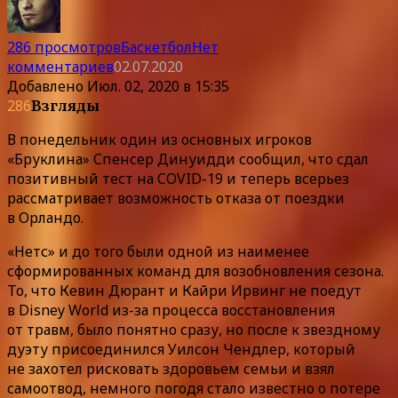
286 просмотров
Баскетбол
Нет
комментариев
02.07.2020
Добавлено
Июл. 02, 2020 в 15:35
286
Взгляды
В понедельник один из основных игроков
«Бруклина» Спенсер Динуидди сообщил, что сдал
позитивный тест на COVID-19 и теперь всерьез
рассматривает возможность отказа от поездки
в Орландо.
«Нетс» и до того были одной из наименее
сформированных команд для возобновления сезона.
То, что Кевин Дюрант и Кайри Ирвинг не поедут
в Disney World из-за процесса восстановления
от травм, было понятно сразу, но после к звездному
дуэту присоединился Уилсон Чендлер, который
не захотел рисковать здоровьем семьи и взял
самоотвод, немного погодя стало известно о потере