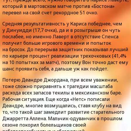
который в мартовском матче против «Бостона»
перевел на свой счет рекордное 51 очко.
Средняя результативность у Кариса победнее, чем
у Динуидди (17,7 очка), да и в розыгрыше он чуть
послабее, но именно Лаверт в отсутствие Спенса
получит больше игрового времени и попыток
на бросок. До перерыва защитник показывал лучший
по карьере процент реализации трехочковых (41,4%
на 10 попытках за матч), поэтому Вон точно даст ему
шанс проявить себя, а дальше уж как пойдет.
Потерю Деандре Джордана, при всем уважении,
тоже сложно приравнять к трагедии масштаба
расхода всех запасов текилы в мексиканском баре.
Рабочая ситуация. Еще когда «Нетс» пописали
Деандре, многие возмущались, ставя клубу на вид
то, что такой шаг замедлит развитие старательного
Джарретта Аллена. Мальчик-одуванчик в прошлом
сезоне покорил болельщиков своей