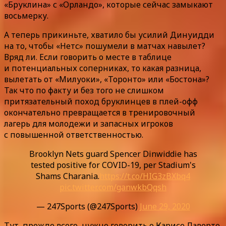
«Бруклина» с «Орландо», которые сейчас замыкают
восьмерку.
А теперь прикиньте, хватило бы усилий Динуидди
на то, чтобы «Нетс» пошумели в матчах навылет?
Вряд ли. Если говорить о месте в таблице
и потенциальных соперниках, то какая разница,
вылетать от «Милуоки», «Торонто» или «Бостона»?
Так что по факту и без того не слишком
притязательный поход бруклинцев в плей-офф
окончательно превращается в тренировочный
лагерь для молодежи и запасных игроков
с повышенной ответственностью.
Brooklyn Nets guard Spencer Dinwiddie has
tested positive for COVID-19, per Stadium's
Shams Charania.
https://t.co/HIG3zBXbq4
pic.twitter.com/ganwkbQqsh
— 247Sports (@247Sports)
June 29, 2020
Тут, прежде всего, нужно говорить о Карисе Лаверте,