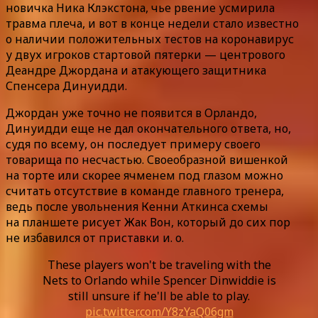
новичка Ника Клэкстона, чье рвение усмирила
травма плеча, и вот в конце недели стало известно
о наличии положительных тестов на коронавирус
у двух игроков стартовой пятерки — центрового
Деандре Джордана и атакующего защитника
Спенсера Динуидди.
Джордан уже точно не появится в Орландо,
Динуидди еще не дал окончательного ответа, но,
судя по всему, он последует примеру своего
товарища по несчастью. Своеобразной вишенкой
на торте или скорее ячменем под глазом можно
считать отсутствие в команде главного тренера,
ведь после увольнения Кенни Аткинса схемы
на планшете рисует Жак Вон, который до сих пор
не избавился от приставки и. о.
These players won't be traveling with the
Nets to Orlando while Spencer Dinwiddie is
still unsure if he'll be able to play.
pic.twitter.com/Y8zYaQ06gm