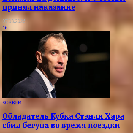
принял наказание
07.08.2026
16
ХОККЕЙ
Обладатель Кубка Стэнли Хара
сбил бегуна во время поездки