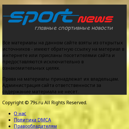
Все материалы на данном сайте взяты из открытых
источников - имеют обратную ссылку на материал в
интернете или присланы посетителями сайта и
предоставляются исключительно в
ознакомительных целях.
Права на материалы принадлежат их владельцам.
Администрация сайта ответственности за
содержание материала не несет.
Copyright © 79s.ru All Rights Reserved.
О нас
Политика DMCA
Правообладателям