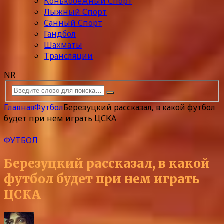
Конькобежный Спорт
Лыжный Спорт
Санный Спорт
Гандбол
Шахматы
Трансляции
NR
Главная
Футбол
Березуцкий рассказал, в какой футбол
будет при нем играть ЦСКА
ФУТБОЛ
Березуцкий рассказал, в какой
футбол будет при нем играть
ЦСКА