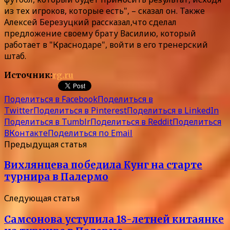
из тех игроков, которые есть", – сказал он. Также
Алексей Березуцкий рассказал,что сделал
предложение своему брату Василию, который
работает в "Краснодаре", войти в его тренерский
штаб.
Источник:
rg.ru
Поделиться в Facebook
Поделиться в
Twitter
Поделиться в Pinterest
Поделиться в LinkedIn
Поделиться в Tumblr
Поделиться в Reddit
Поделиться
ВКонтакте
Поделиться по Email
Предыдущая статья
Вихлянцева победила Кунг на старте
турнира в Палермо
Следующая статья
Самсонова уступила 18-летней китаянке