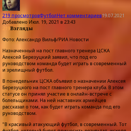
219 просмотров
Футбол
Нет комментариев
19.07.2021
Добавлено
Июл. 19, 2021 в 23:43
219
Взгляды
Фото: Александр Вильф/РИА Новости
Назначенный на пост главного тренера ЦСКА
Алексей Березуцкий заявил, что под его
руководством команда будет играть в современный
и зрелищный футбол.
В понедельник ЦСКА объявил о назначении Алексея
Березуцкого на пост главного тренера клуба. В этом
статусе он принял участие в онлайн-встрече с
болельщиками. На ней наставник армейцев
рассказал о том, как будет играть команда под его
руководством.
"В красивый атакующий футбол, в современный. Тот
футбол, который будет приносить результат, исходя