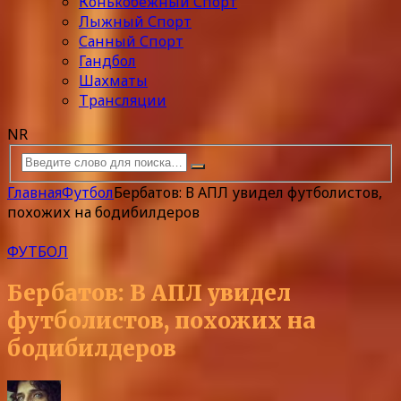
Конькобежный Спорт
Лыжный Спорт
Санный Спорт
Гандбол
Шахматы
Трансляции
NR
Главная
Футбол
Бербатов: В АПЛ увидел футболистов,
похожих на бодибилдеров
ФУТБОЛ
Бербатов: В АПЛ увидел
футболистов, похожих на
бодибилдеров