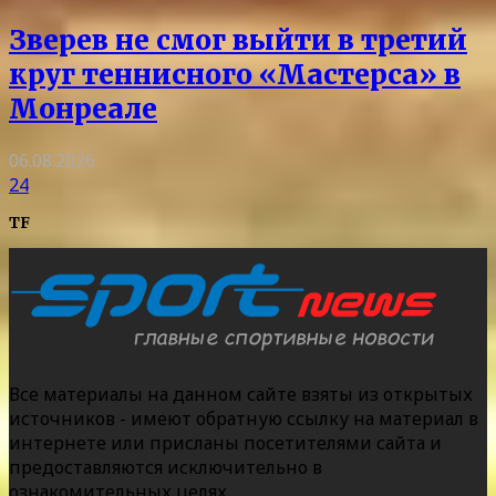
Зверев не смог выйти в третий
круг теннисного «Мастерса» в
Монреале
06.08.2026
24
TF
Все материалы на данном сайте взяты из открытых
источников - имеют обратную ссылку на материал в
интернете или присланы посетителями сайта и
предоставляются исключительно в
ознакомительных целях.