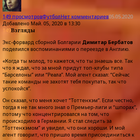
149 просмотров
Футбол
Нет комментариев
05.05.2020
Добавлено
Май. 05, 2020 в 13:30
149
Взгляды
Экс-форвард сборной Болгарии
Димитар Бербатов
поделился воспоминаниями о переезде в Англию.
«Когда ты молод, то кажется, что ты знаешь все. Так
что я ждал, что за мной придут топ-клубы типа
“Барселоны” или “Реала”. Мой агент сказал: “Сейчас
такие команды не захотят тебя покупать, так что
успокойся”.
Он сказал, что меня хочет “Тоттенхэм”. Если честно,
тогда я не так много знал о Премьер-лиги и “шпорах”,
потому что концентрировался на том, что
происходило в Германии. Я стал следить за
“Тоттенхэмом” и увидел, что они хороши. И мой
агент говорит, что пришло время присоединиться к