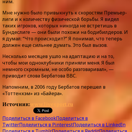
ним.
Мне нужно было привыкнуть к скоростям Премьер-
лиги и к количеству физической борьбы. Я видел
таких игроков, которых никогда не встретишь в
Бундеслиге — они были похожи на бодибилдеров. И
я думал: “Что происходит?” Я понимал, что теперь
должен еще сильнее думать. Это был вызов.
Несколько месяцев ушло на адаптацию и на то,
чтобы мои одноклубники приняли меня. Я был
немного скромным, не особо разговаривал», —
приводит слова Бербатова BBC.
Напомним, в 2006 году Бербатов перешел в
«Тоттенхэм» из «Байера».
Источник:
www.livesport.ru
Поделиться в Facebook
Поделиться в
Twitter
Поделиться в Pinterest
Поделиться в LinkedIn
Поделиться в Tumblr
Поделиться в Reddit
Поделиться