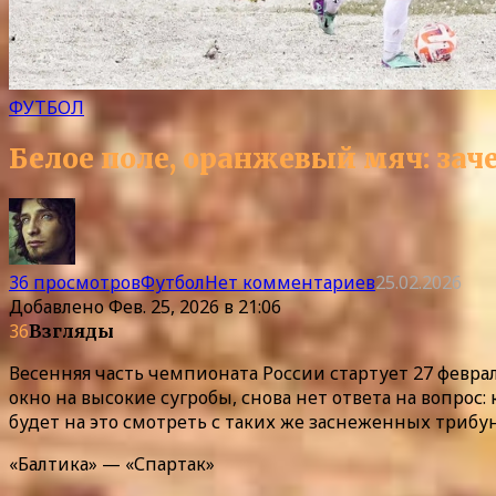
ФУТБОЛ
Белое поле, оранжевый мяч: за
36 просмотров
Футбол
Нет комментариев
25.02.2026
Добавлено
Фев. 25, 2026 в 21:06
36
Взгляды
Весенняя часть чемпионата России стартует 27 феврал
окно на высокие сугробы, снова нет ответа на вопро
будет на это смотреть с таких же заснеженных трибу
«Балтика» — «Спартак»