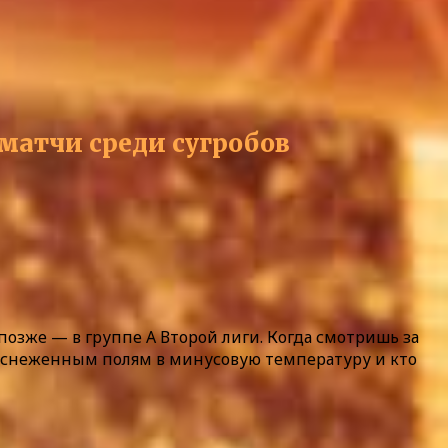
матчи среди сугробов
 позже — в группе А Второй лиги. Когда смотришь за
 заснеженным полям в минусовую температуру и кто