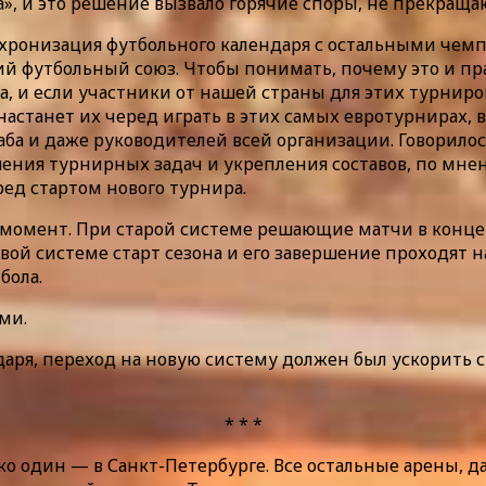
а», и это решение вызвало горячие споры, не прекращ
хронизация футбольного календаря с остальными чем
й футбольный союз. Чтобы понимать, почему это и пра
а, и если участники от нашей страны для этих турнир
 настанет их черед играть в этих самых евротурнирах,
ба и даже руководителей всей организации. Говорило
шения турнирных задач и укрепления составов, по мн
ред стартом нового турнира.
момент. При старой системе решающие матчи в конце 
вой системе старт сезона и его завершение проходят 
бола.
ми.
аря, переход на новую систему должен был ускорить
* * *
ко один — в Санкт-Петербурге. Все остальные арены, д