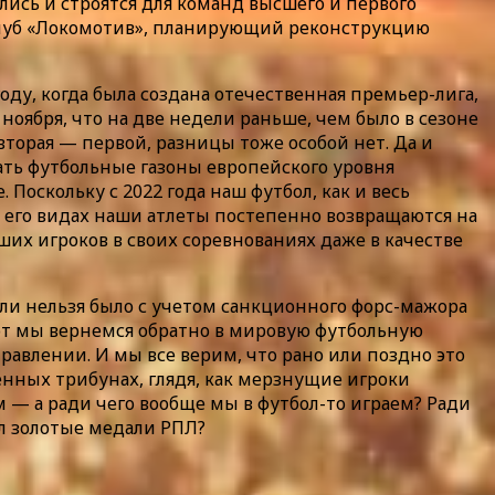
ились и строятся для команд высшего и первого
 клуб «Локомотив», планирующий реконструкцию
оду, когда была создана отечественная премьер-лига,
7 ноября, что на две недели раньше, чем было в сезоне
 вторая — первой, разницы тоже особой нет. Да и
вать футбольные газоны европейского уровня
 Поскольку с 2022 года наш футбол, как и весь
х его видах наши атлеты постепенно возвращаются на
ших игроков в своих соревнованиях даже в качестве
ли нельзя было с учетом санкционного форс-мажора
вот мы вернемся обратно в мировую футбольную
равлении. И мы все верим, что рано или поздно это
женных трибунах, глядя, как мерзнущие игроки
 — а ради чего вообще мы в футбол-то играем? Ради
ил золотые медали РПЛ?