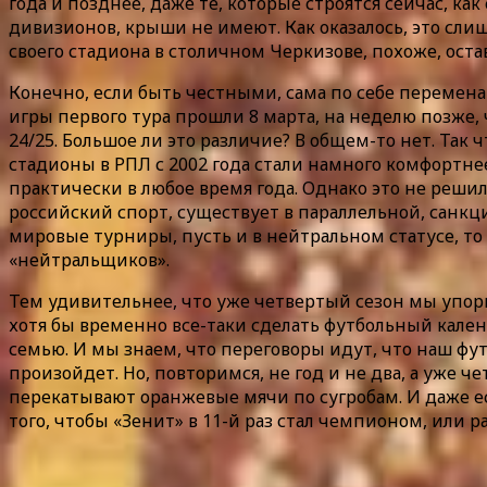
года и позднее, даже те, которые строятся сейчас, к
дивизионов, крыши не имеют. Как оказалось, это сл
своего стадиона в столичном Черкизове, похоже, остав
Конечно, если быть честными, сама по себе перемена 
игры первого тура прошли 8 марта, на неделю позже, ч
24/25. Большое ли это различие? В общем-то нет. Так 
стадионы в РПЛ с 2002 года стали намного комфортне
практически в любое время года. Однако это не решило
российский спорт, существует в параллельной, санкц
мировые турниры, пусть и в нейтральном статусе, то
«нейтральщиков».
Тем удивительнее, что уже четвертый сезон мы упор
хотя бы временно все-таки сделать футбольный кален
семью. И мы знаем, что переговоры идут, что наш фу
произойдет. Но, повторимся, не год и не два, а уже 
перекатывают оранжевые мячи по сугробам. И даже е
того, чтобы «Зенит» в 11-й раз стал чемпионом, или 