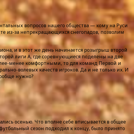
ентальных вопросов нашего общества — кому на Руси
соте из-за непрекращающихся снегопадов, позволим
иона, и в этот же день начинается розыгрыш второй
торой лиги А, где соревнующиеся поделены на две
более-менее комфортными, то для команд Первой и
льно-волевых качеств игроков. Да и не только их. И
вообще нужно?
ались осенью. Что вполне себе вписывается в общее
 футбольный сезон подходил к концу, было принято