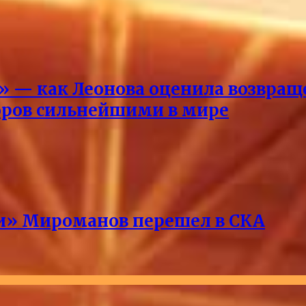
ды» — как Леонова оценила возвр
оров сильнейшими в мире
ри» Мироманов перешел в СКА