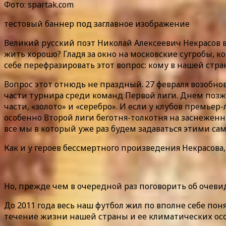
Фото: spartak.com
тестовый баннер под заглавное изображение
Великий русский поэт Николай Алексеевич Некрасов 
жить хорошо? Гладя за окно на московские сугробы,
себе перефразировать этот вопрос: кому в нашей стра
Вопрос этот отнюдь не праздный. 27 февраля возобно
части турнира среди команд Первой лиги. Днем позже
части, «золото» и «серебро». И если у клубов премь
особенно Второй лиги беготня-толкотня на заснеженн
все мы в который уже раз будем задаваться этими са
Как и у героев бессмертного произведения Некрасова,
Но, прежде чем в очередной раз поговорить об очеви
До 2011 года весь наш футбол жил по вполне себе по
течение жизни нашей страны и ее климатических осо