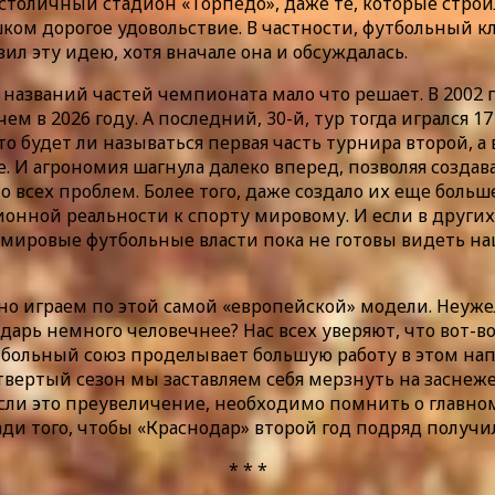
ак столичный стадион «Торпедо», даже те, которые стро
ишком дорогое удовольствие. В частности, футбольный
ил эту идею, хотя вначале она и обсуждалась.
названий частей чемпионата мало что решает. В 2002 г
ем в 2026 году. А последний, 30-й, тур тогда игрался 1
что будет ли называться первая часть турнира второй, а
е. И агрономия шагнула далеко вперед, позволяя созда
 всех проблем. Более того, даже создало их еще больше.
ионной реальности к спорту мировому. И если в други
 мировые футбольные власти пока не готовы видеть на
но играем по этой самой «европейской» модели. Неуже
дарь немного человечнее? Нас всех уверяют, что вот-
тбольный союз проделывает большую работу в этом нап
четвертый сезон мы заставляем себя мерзнуть на засне
сли это преувеличение, необходимо помнить о главном
ради того, чтобы «Краснодар» второй год подряд получ
* * *