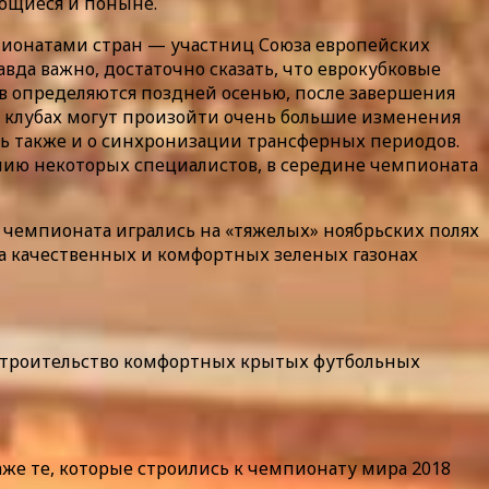
ающиеся и поныне.
пионатами стран — участниц Союза европейских
вда важно, достаточно сказать, что еврокубковые
ов определяются поздней осенью, после завершения
 в клубах могут произойти очень большие изменения
сь также и о синхронизации трансферных периодов.
ению некоторых специалистов, в середине чемпионата
чемпионата игрались на «тяжелых» ноябрьских полях
на качественных и комфортных зеленых газонах
 строительство комфортных крытых футбольных
аже те, которые строились к чемпионату мира 2018