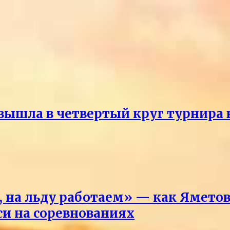
ышла в четвертый круг турнира 
 на льду работаем» — как Яметова
си на соревнованиях