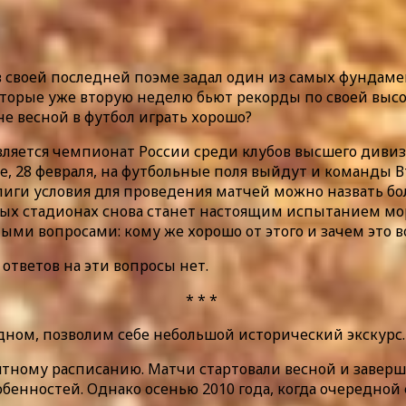
в своей последней поэме задал один из самых фундам
 которые уже вторую неделю бьют рекорды по своей вы
не весной в футбол играть хорошо?
вляется чемпионат России среди клубов высшего дивиз
, 28 февраля, на футбольные поля выйдут и команды В
ер-лиги условия для проведения матчей можно назвать 
ых стадионах снова станет настоящим испытанием мора
мыми вопросами: кому же хорошо от этого и зачем это 
 ответов на эти вопросы нет.
* * *
дном, позволим себе небольшой исторический экскурс.
нятному расписанию. Матчи стартовали весной и заверш
бенностей. Однако осенью 2010 года, когда очередной