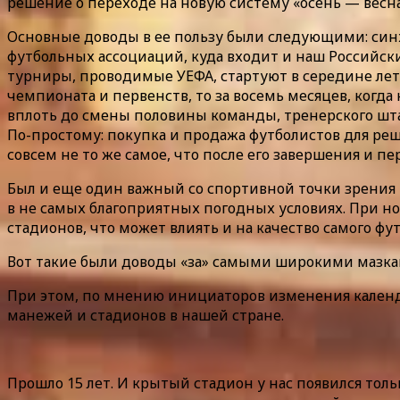
решение о переходе на новую систему «осень — весн
Основные доводы в ее пользу были следующими: син
футбольных ассоциаций, куда входит и наш Российски
турниры, проводимые УЕФА, стартуют в середине лет
чемпионата и первенств, то за восемь месяцев, когда
вплоть до смены половины команды, тренерского шта
По-простому: покупка и продажа футболистов для ре
совсем не то же самое, что после его завершения и пе
Был и еще один важный со спортивной точки зрения 
в не самых благоприятных погодных условиях. При но
стадионов, что может влиять и на качество самого фут
Вот такие были доводы «за» самыми широкими мазка
При этом, по мнению инициаторов изменения календ
манежей и стадионов в нашей стране.
Прошло 15 лет. И крытый стадион у нас появился толь