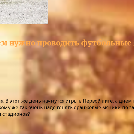
чем нужно проводить футбольные 
я. В этот же день начнутся игры в Первой лиге, а днем
с: кому же так очень надо гонять оранжевые мячики по
н стадионов?