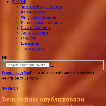
ДРУГОЕ
Зимние Виды Спорта
Коронавирус
Фигурное Катание
Конькобежный Спорт
Лыжный Спорт
Санный Спорт
Гандбол
Шахматы
Трансляции
NR
Главная
Футбол
Бельгийцы опубликовали заявку на
чемпионат Европы
ФУТБОЛ
Бельгийцы опубликовали