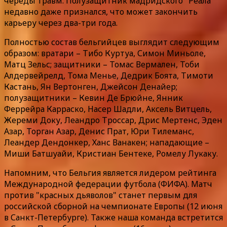
череды травм. Полузащитник мадридского "Реала"
недавно даже признался, что может закончить
карьеру через два-три года.
Полностью состав бельгийцев выглядит следующим
образом: вратари – Тибо Куртуа, Симон Миньоле,
Матц Зельс; защитники – Томас Вермален, Тоби
Алдервейрелд, Тома Менье, Дедрик Боята, Тимоти
Кастань, Ян Вертонген, Джейсон Денайер;
полузащитники – Кевин Де Брюйне, Янник
Феррейра Карраско, Насер Шадли, Аксель Витцель,
Жереми Доку, Леандро Троссар, Дрис Мертенс, Эден
Азар, Торган Азар, Денис Прат, Юри Тилеманс,
Леандер Дендонкер, Ханс Ванакен; нападающие –
Миши Батшуайи, Кристиан Бентеке, Ромелу Лукаку.
Напомним, что Бельгия является лидером рейтинга
Международной федерации футбола (ФИФА). Матч
против "красных дьяволов" станет первым для
российской сборной на чемпионате Европы (12 июня
в Санкт-Петербурге). Также наша команда встретится