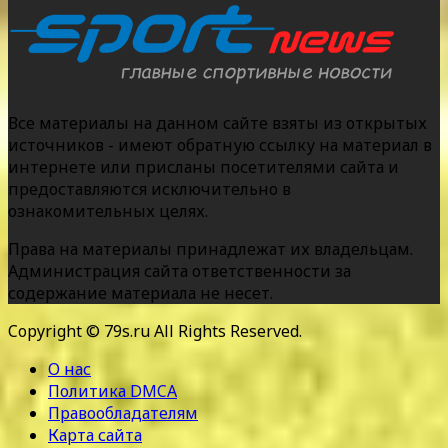
Все материалы на данном сайте взяты из открытых
источников - имеют обратную ссылку на материал в
интернете или присланы посетителями сайта и
предоставляются исключительно в
ознакомительных целях.
Права на материалы принадлежат их владельцам.
Администрация сайта ответственности за
содержание материала не несет.
Copyright © 79s.ru All Rights Reserved.
О нас
Политика DMCA
Правообладателям
Карта сайта