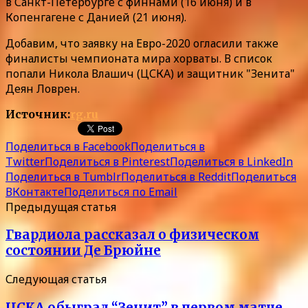
в Санкт-Петербурге с финнами (16 июня) и в
Копенгагене с Данией (21 июня).
Добавим, что заявку на Евро-2020 огласили также
финалисты чемпионата мира хорваты. В список
попали Никола Влашич (ЦСКА) и защитник "Зенита"
Деян Ловрен.
Источник:
rg.ru
Поделиться в Facebook
Поделиться в
Twitter
Поделиться в Pinterest
Поделиться в LinkedIn
Поделиться в Tumblr
Поделиться в Reddit
Поделиться
ВКонтакте
Поделиться по Email
Предыдущая статья
Гвардиола рассказал о физическом
состоянии Де Брюйне
Следующая статья
ЦСКА обыграл “Зенит” в первом матче