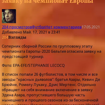
заявку на чемпионат Европы
204 просмотров
Футбол
Нет комментариев
17.05.2021
Добавлено
Май. 17, 2021 в 23:41
204
Взгляды
Соперник сборной России по групповому этапу
чемпионата Европы-2020 Бельгия огласила заявку на
предстоящий турнир.
Фото: EPA-EFE/STEPHANIE LECOCQ
В список попали 26 футболистов, в том числе и все
звезды "красных дьяволов": братья Азары, Кевин Де
Брюйне, Ромелу Лукаку, Дрис Мертенс. Отдельно
обращает на себя внимание включение в заявку
Эдена Азара, пропустившего большую часть
нынешнего и прошлого сезонов из-за бесконечной