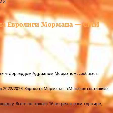
СМИ
она Евролиги Мормана — СМИ
желым форвардом Адрианом Морманом, сообщает
а‑2022/2023. Зарплата Мормана в «Монако» составляла
адку. Всего он провел 16 встреч в этом турнире,