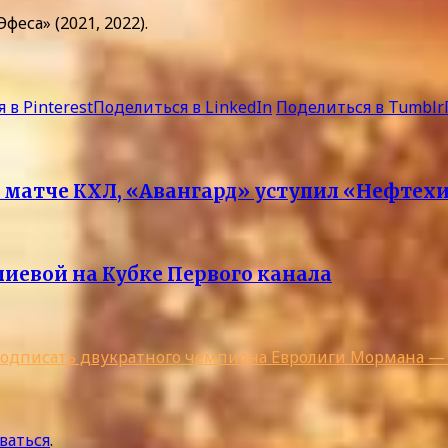
еса» (2021, 2022).
 в Pinterest
Поделиться в LinkedIn
Поделиться в Tumblr
 матче КХЛ, «Авангард» уступил «Нефтех
иевой на Кубке Первого канала
одписать двукратного чемпиона Евролиги Мормана — С
ваться
.