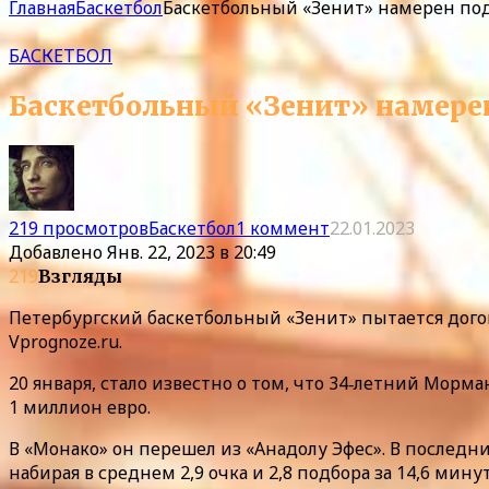
Главная
Баскетбол
Баскетбольный «Зенит» намерен по
БАСКЕТБОЛ
Баскетбольный «Зенит» намере
219 просмотров
Баскетбол
1 коммент
22.01.2023
Добавлено
Янв. 22, 2023 в 20:49
219
Взгляды
Петербургский баскетбольный «Зенит» пытается дог
Vprognoze.ru.
20 января, стало известно о том, что 34‑летний Морма
1 миллион евро.
В «Монако» он перешел из «Анадолу Эфес». В последни
набирая в среднем 2,9 очка и 2,8 подбора за 14,6 мин