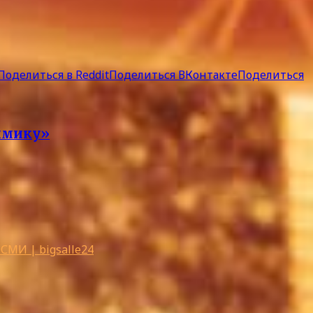
Поделиться в Reddit
Поделиться ВКонтакте
Поделиться
имику»
МИ | bigsalle24