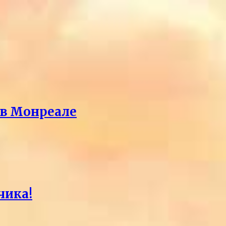
 в Монреале
чика!