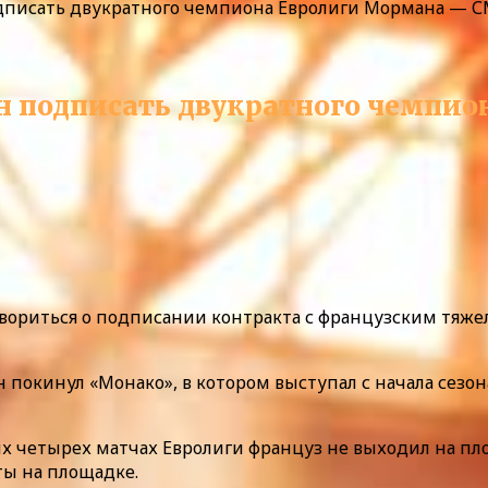
дписать двукратного чемпиона Евролиги Мормана — 
н подписать двукратного чемпи
овориться о подписании контракта с французским тя
н покинул «Монако», в котором выступал с начала сезон
х четырех матчах Евролиги француз не выходил на площ
уты на площадке.