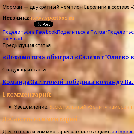
Морман — двукратный чемпион Евролиги в составе «Эф
Источник:
news.sportbox.ru
Поделиться в Facebook
Поделиться в Twitter
Поделиться
по Email
Предыдущая статья
«Локомотив» обыграл «Салават Юлаев» в
Следующая статья
Команда Загитовой победила команду Вал
1 комментарий
Уведомление:
Баскетбольный «Зенит» намерен п
Добавить комментарий
Для отправки комментария вам необходимо
авторизо