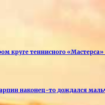
ром круге теннисного «Мастерса»
Карпин наконец-то дождался маль