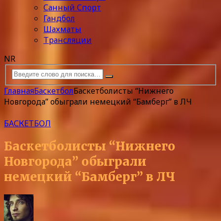
Санный Спорт
Гандбол
Шахматы
Трансляции
NR
Главная
Баскетбол
Баскетболисты “Нижнего
Новгорода” обыграли немецкий “Бамберг” в ЛЧ
БАСКЕТБОЛ
Баскетболисты “Нижнего
Новгорода” обыграли
немецкий “Бамберг” в ЛЧ