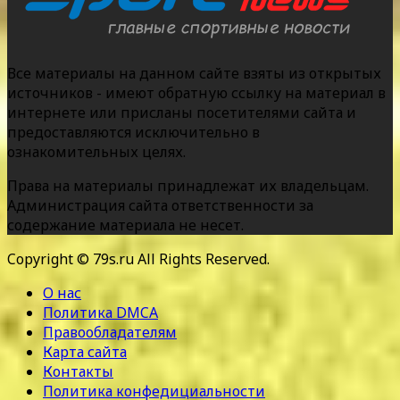
Все материалы на данном сайте взяты из открытых
источников - имеют обратную ссылку на материал в
интернете или присланы посетителями сайта и
предоставляются исключительно в
ознакомительных целях.
Права на материалы принадлежат их владельцам.
Администрация сайта ответственности за
содержание материала не несет.
Copyright © 79s.ru All Rights Reserved.
О нас
Политика DMCA
Правообладателям
Карта сайта
Контакты
Политика конфедициальности