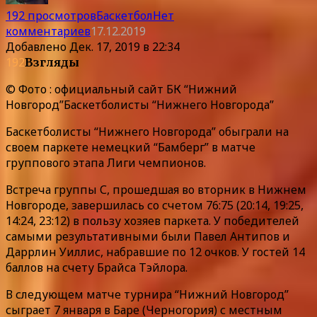
192 просмотров
Баскетбол
Нет
комментариев
17.12.2019
Добавлено
Дек. 17, 2019 в 22:34
192
Взгляды
© Фото : официальный сайт БК “Нижний
Новгород”Баскетболисты “Нижнего Новгорода”
Баскетболисты “Нижнего Новгорода” обыграли на
своем паркете немецкий “Бамберг” в матче
группового этапа Лиги чемпионов.
Встреча группы С, прошедшая во вторник в Нижнем
Новгороде, завершилась со счетом 76:75 (20:14, 19:25,
14:24, 23:12) в пользу хозяев паркета. У победителей
самыми результативными были Павел Антипов и
Даррлин Уиллис, набравшие по 12 очков. У гостей 14
баллов на счету Брайса Тэйлора.
В следующем матче турнира “Нижний Новгород”
сыграет 7 января в Баре (Черногория) с местным