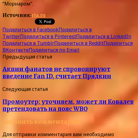
“Морнаром”.
Источник:
ria.ru
Поделиться в Facebook
Поделиться в
Twitter
Поделиться в Pinterest
Поделиться в LinkedIn
Поделиться в Tumblr
Поделиться в Reddit
Поделиться
ВКонтакте
Поделиться по Email
Предыдущая статья
Акции фанатов не спровоцируют
введение Fan ID, считает Прядкин
Следующая статья
Промоутер: уточняем, может ли Ковалев
претендовать на пояс WBO
Добавить комментарий
Для отправки комментария вам необходимо