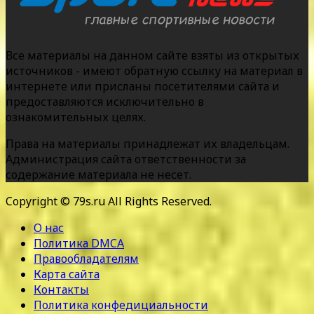
Все материалы на данном сайте взяты из открытых
источников - имеют обратную ссылку на материал в
интернете или присланы посетителями сайта и
предоставляются исключительно в
ознакомительных целях.
Права на материалы принадлежат их владельцам.
Администрация сайта ответственности за
содержание материала не несет.
Copyright © 79s.ru All Rights Reserved.
О нас
Политика DMCA
Правообладателям
Карта сайта
Контакты
Политика конфедициальности