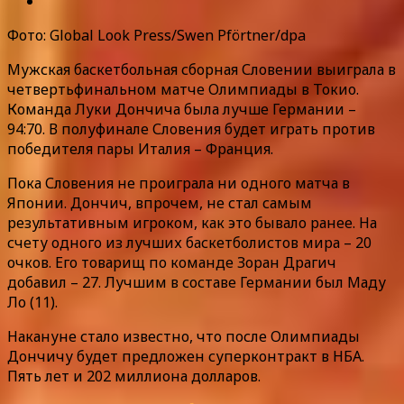
Фото: Global Look Press/Swen Pförtner/dpa
Мужская баскетбольная сборная Словении выиграла в
четвертьфинальном матче Олимпиады в Токио.
Команда Луки Дончича была лучше Германии –
94:70. В полуфинале Словения будет играть против
победителя пары Италия – Франция.
Пока Словения не проиграла ни одного матча в
Японии. Дончич, впрочем, не стал самым
результативным игроком, как это бывало ранее. На
счету одного из лучших баскетболистов мира – 20
очков. Его товарищ по команде Зоран Драгич
добавил – 27. Лучшим в составе Германии был Маду
Ло (11).
Накануне стало известно, что после Олимпиады
Дончичу будет предложен суперконтракт в НБА.
Пять лет и 202 миллиона долларов.