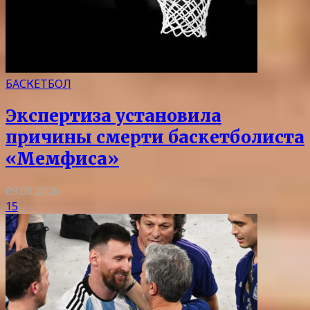
БАСКЕТБОЛ
Экспертиза установила
причины смерти баскетболиста
«Мемфиса»
09.08.2026
15