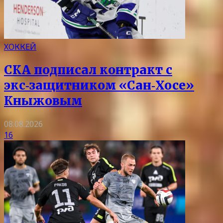
ХОККЕЙ
СКА подписал контракт с
экс‑защитником «Сан‑Хосе»
Кныжовым
08.08.2026
16