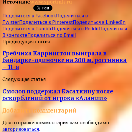
Источник:
www.sportmk.ru
Поделиться в Facebook
Поделиться в
Twitter
Поделиться в Pinterest
Поделиться в LinkedIn
Поделиться в Tumblr
Поделиться в Reddit
Поделиться
ВКонтакте
Поделиться по Email
Предыдущая статья
Гребчиха Каррингтон выиграла в
байдарке-одиночке на 200 м, россиянка
– 11-я
Следующая статья
Смолов поддержал Касаткину после
оскорблений от игрока «Алании»
Добавить комментарий
Для отправки комментария вам необходимо
авторизоваться
.