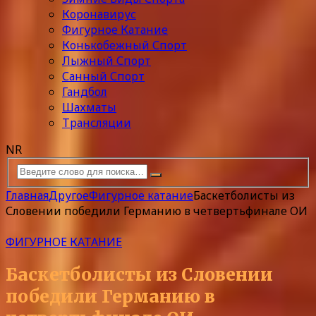
Коронавирус
Фигурное Катание
Конькобежный Спорт
Лыжный Спорт
Санный Спорт
Гандбол
Шахматы
Трансляции
NR
Главная
Другое
Фигурное катание
Баскетболисты из
Словении победили Германию в четвертьфинале ОИ
ФИГУРНОЕ КАТАНИЕ
Баскетболисты из Словении
победили Германию в