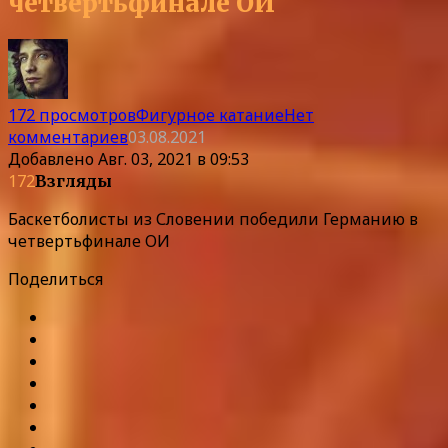
четвертьфинале ОИ
172 просмотров
Фигурное катание
Нет
комментариев
03.08.2021
Добавлено
Авг. 03, 2021 в 09:53
172
Взгляды
Баскетболисты из Словении победили Германию в
четвертьфинале ОИ
Поделиться