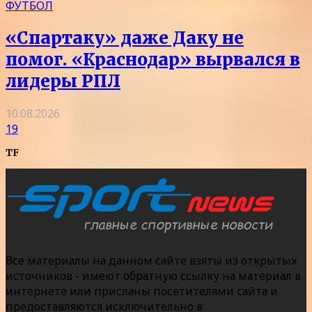
ФУТБОЛ
«Спартаку» даже Даку не
помог. «Краснодар» вырвался в
лидеры РПЛ
10.08.2026
19
TF
Все материалы на данном сайте взяты из открытых
источников - имеют обратную ссылку на материал в
интернете или присланы посетителями сайта и
предоставляются исключительно в