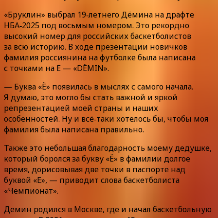
«Бруклин» выбрал 19‑летнего Дёмина на драфте
НБА‑2025 под восьмым номером. Это рекордно
высокий номер для российских баскетболистов
за всю историю. В ходе презентации новичков
фамилия россиянина на футболке была написана
с точками на Е — «DЁMIN».
— Буква «Ё» появилась в мыслях с самого начала.
Я думаю, это могло бы стать важной и яркой
репрезентацией моей страны и наших
особенностей. Ну и всё‑таки хотелось бы, чтобы моя
фамилия была написана правильно.
Также это небольшая благодарность моему дедушке,
который боролся за букву «Ё» в фамилии долгое
время, дорисовывая две точки в паспорте над
буквой «Е», — приводит слова баскетболиста
«Чемпионат».
Демин родился в Москве, где и начал баскетбольную