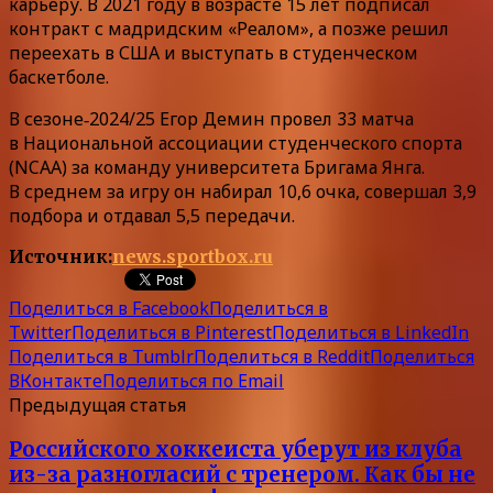
карьеру. В 2021 году в возрасте 15 лет подписал
контракт с мадридским «Реалом», а позже решил
переехать в США и выступать в студенческом
баскетболе.
В сезоне‑2024/25 Егор Демин провел 33 матча
в Национальной ассоциации студенческого спорта
(NCAA) за команду университета Бригама Янга.
В среднем за игру он набирал 10,6 очка, совершал 3,9
подбора и отдавал 5,5 передачи.
Источник:
news.sportbox.ru
Поделиться в Facebook
Поделиться в
Twitter
Поделиться в Pinterest
Поделиться в LinkedIn
Поделиться в Tumblr
Поделиться в Reddit
Поделиться
ВКонтакте
Поделиться по Email
Предыдущая статья
Российского хоккеиста уберут из клуба
из-за разногласий с тренером. Как бы не