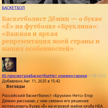
БАСКЕТБОЛ
Баскетболист Дёмин — о букве
«Ё» на футболке «Бруклина»:
«Важная и яркая
репрезентация моей страны и
наших особенностей»
65 просмотров
Баскетбол
Нет комментариев
11.08.2025
Добавлено
Авг. 11, 2025 в 15:42
65
Взгляды
Российский баскетболист «Бруклин Нетс» Егор
Дёмин рассказал, с чем связано его решение
использовать букву «Ё» на игровой майке клуба НБА.