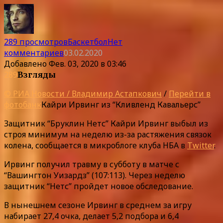
289 просмотров
Баскетбол
Нет
комментариев
03.02.2020
Добавлено
Фев. 03, 2020 в 03:46
289
Взгляды
© РИА Новости / Владимир Астапкович
/
Перейти в
фотобанк
Кайри Ирвинг из “Кливленд Кавальерс”
Защитник “Бруклин Нетс” Кайри Ирвинг выбыл из
строя минимум на неделю из-за растяжения связок
колена, сообщается в микроблоге клуба НБА в
Twitter
.
Ирвинг получил травму в субботу в матче с
“Вашингтон Уизардз” (107:113). Через неделю
защитник “Нетс” пройдет новое обследование.
В нынешнем сезоне Ирвинг в среднем за игру
набирает 27,4 очка, делает 5,2 подбора и 6,4