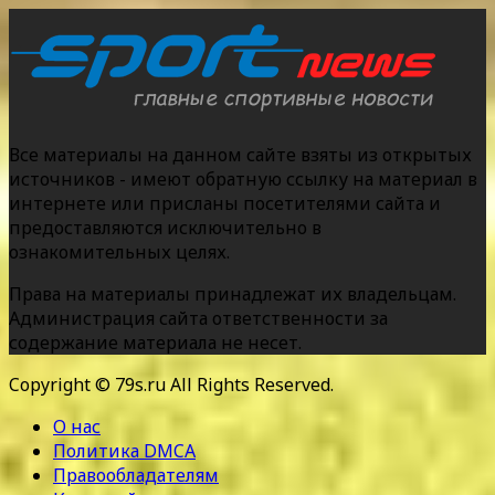
Все материалы на данном сайте взяты из открытых
источников - имеют обратную ссылку на материал в
интернете или присланы посетителями сайта и
предоставляются исключительно в
ознакомительных целях.
Права на материалы принадлежат их владельцам.
Администрация сайта ответственности за
содержание материала не несет.
Copyright © 79s.ru All Rights Reserved.
О нас
Политика DMCA
Правообладателям