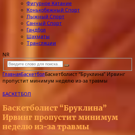
Фигурное Катание
Конькобежный Спорт
Лыжный Спорт
Санный Спорт
Гандбол
Шахматы
Трансляции
NR
Главная
Баскетбол
Баскетболист “Бруклина” Ирвинг
пропустит минимум неделю из-за травмы
БАСКЕТБОЛ
Баскетболист “Бруклина”
Ирвинг пропустит минимум
неделю из-за травмы