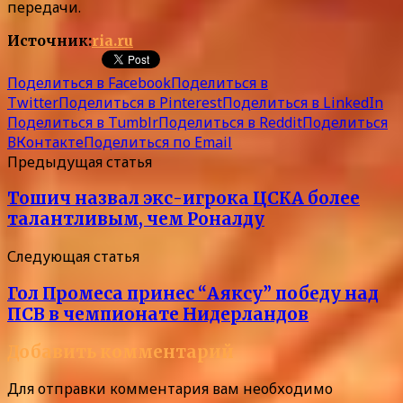
передачи.
Источник:
ria.ru
Поделиться в Facebook
Поделиться в
Twitter
Поделиться в Pinterest
Поделиться в LinkedIn
Поделиться в Tumblr
Поделиться в Reddit
Поделиться
ВКонтакте
Поделиться по Email
Предыдущая статья
Тошич назвал экс-игрока ЦСКА более
талантливым, чем Роналду
Следующая статья
Гол Промеса принес “Аяксу” победу над
ПСВ в чемпионате Нидерландов
Добавить комментарий
Для отправки комментария вам необходимо