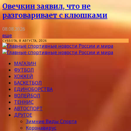
Овечкин заявил, что не
разговаривает с клюшками
08.08.2026
еще
СУББОТА, 8 АВГУСТА, 2026
МАГАЗИН
ФУТБОЛ
ХОККЕЙ
БАСКЕТБОЛ
ЕДИНОБОРСТВА
ВОЛЕЙБОЛ
ТЕННИС
АВТОСПОРТ
ДРУГОЕ
Зимние Виды Спорта
Коронавирус