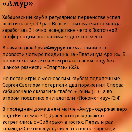
«Амур»
Хабаровский клуб в регулярном первенстве успел
выйти на лед 39 раз. Во всех этих матчах команда
заработала 31 очко, вследствие чего в Восточной
конференции она занимает десятое место.
В начале декабря
«Амуру»
посчастливилось
провести четыре поединка на «Платинум Арене». В
первом матче зимы «тигры» на своем льду без
шансов разнесли «Спартак» (6:2).
Но после игры с московским клубом подопечные
Сергея Светлова потерпели два поражения. Сперва
хабаровчане оказались слабее «Сочи» (2:3), а во
втором поединке они влетели «Локомотиву» (3:4).
В последнем домашнем матче «Амур» одержал верх
над «Витязем» (3:1). Далее «тигры» дважды
встретились с «Сибирью» в гостях. Первый раз
команда Светлова уступила в основное время, а