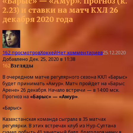
«Барыс» — «Амур». Прогноз (к.
2.23) и ставки на матч КХЛ 26
декабря 2020 года
162 просмотров
Хоккей
Нет комментариев
25.12.2020
Добавлено
Дек. 25, 2020 в 11:38
162
Взгляды
В очередном матче регулярного сезона КХЛ «Барыс»
будет принимать «Амур». Матч пройдет на «Барыс
Арене» 26 декабря. Начало встречи — в 14:00 мск.
Прогноз на
«Барыс» — «Амур»
.
«Барыс»
Казахстанская команда сыграла в 35 матчах
регулярки. В этих встречах клуб из Нур-Султана
сумел добыть 41 зачетный балл, благодаря чему в