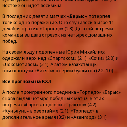
Востоке он идет восьмым.
В последних девяти матчах
«Барыс»
потерпел
только одно поражение. Оно случилось в игре 11
декабря против «Торпедо» (2:3). До этой встречи
команды выдала отрезок из четырех домашних
побед.
На своем льду подопечные Юрия Михайлиса
одержали верх над «Спартаком» (2:1), «Сочи» (2:0) и
«Локомотивом» (3:1). А затем казахстанцы
прихлопнули «Витязь» в серии буллитов (2:2, 1:0).
Все прогнозы на КХЛ
А после проигранного поединка «Торпедо» «Барыс»
снова выдал четыре победных матча. В этих
встречах «барсы» одолели «Трактор» (4:2),
«Куньлунь» в овертайме (2:1), «Торпедо» в
дополнительное время (3:2) и «Авангард» (3:1).