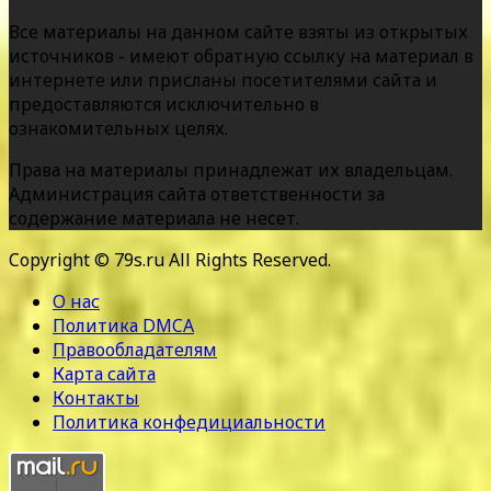
Все материалы на данном сайте взяты из открытых
источников - имеют обратную ссылку на материал в
интернете или присланы посетителями сайта и
предоставляются исключительно в
ознакомительных целях.
Права на материалы принадлежат их владельцам.
Администрация сайта ответственности за
содержание материала не несет.
Copyright © 79s.ru All Rights Reserved.
О нас
Политика DMCA
Правообладателям
Карта сайта
Контакты
Политика конфедициальности