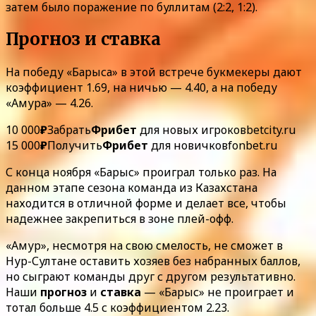
затем было поражение по буллитам (2:2, 1:2).
Прогноз и ставка
На победу «Барыса» в этой встрече букмекеры дают
коэффициент 1.69, на ничью — 4.40, а на победу
«Амура» — 4.26.
10 000
₽
Забрать
Фрибет
для новых игроков
betcity.ru
15 000
₽
Получить
Фрибет
для новичков
fonbet.ru
С конца ноября «Барыс» проиграл только раз. На
данном этапе сезона команда из Казахстана
находится в отличной форме и делает все, чтобы
надежнее закрепиться в зоне плей-офф.
«Амур», несмотря на свою смелость, не сможет в
Нур-Султане оставить хозяев без набранных баллов,
но сыграют команды друг с другом результативно.
Наши
прогноз
и
ставка
— «Барыс» не проиграет и
тотал больше 4.5 с коэффициентом 2.23.