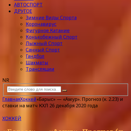
АВТОСПОРТ
ДРУГОЕ
Зимние Виды Спорта
Коронавирус
Фигурное Катание
Конькобежный Спорт
Лыжный Спорт
Санный Спорт
Гандбол
Шахматы
Трансляции
NR
Главная
Хоккей
«Барыс» — «Амур». Прогноз (к. 2.23) и
ставки на матч КХЛ 26 декабря 2020 года
ХОККЕЙ