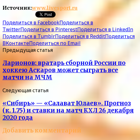
Источник:
www.livesport.ru
Поделиться в Facebook
Поделиться в
Twitter
Поделиться в Pinterest
Поделиться в LinkedIn
Поделиться в Tumblr
Поделиться в Reddit
Поделиться
ВКонтакте
Поделиться по Email
Предыдущая статья
Ларионов: вратарь сборной России по
хоккею Аскаров может сыграть все
матчи на МЧМ
Следующая статья
«Сибирь» — «Салават Юлаев». Прогноз
(к. 1.75) и ставки на матч КХЛ 26 декабря
2020 года
Добавить комментарий