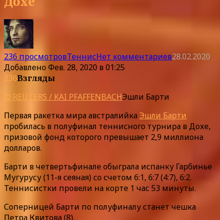
Дохе
236 просмотров
Теннис
Нет комментариев
28.02.2020
Добавлено
Фев. 28, 2020 в 01:25
236
Взгляды
© REUTERS / KAI PFAFFENBACH
Эшли Барти
Первая ракетка мира австралийка
Эшли Барти
пробилась в полуфинал теннисного турнира в Дохе,
призовой фонд которого превышает 2,9 миллиона
долларов.
Барти в четвертьфинале обыграла испанку Гарбинье
Мугурусу (11-я сеяная) со счетом 6:1, 6:7 (4:7), 6:2.
Теннисистки провели на корте 1 час 53 минуты.
Соперницей Барти по полуфиналу станет чешка
Петра Квитова (8).