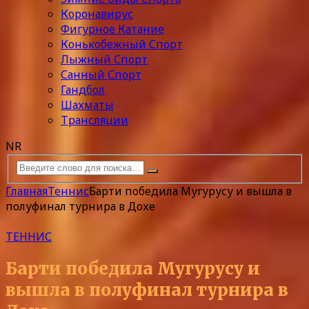
Коронавирус
Фигурное Катание
Конькобежный Спорт
Лыжный Спорт
Санный Спорт
Гандбол
Шахматы
Трансляции
NR
Главная
Теннис
Барти победила Мугурусу и вышла в
полуфинал турнира в Дохе
ТЕННИС
Барти победила Мугурусу и
вышла в полуфинал турнира в