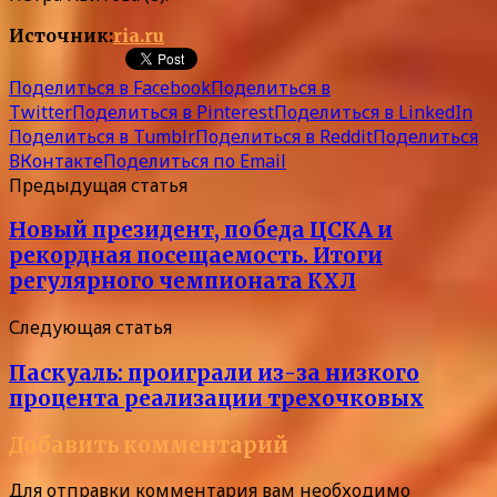
Источник:
ria.ru
Поделиться в Facebook
Поделиться в
Twitter
Поделиться в Pinterest
Поделиться в LinkedIn
Поделиться в Tumblr
Поделиться в Reddit
Поделиться
ВКонтакте
Поделиться по Email
Предыдущая статья
Новый президент, победа ЦСКА и
рекордная посещаемость. Итоги
регулярного чемпионата КХЛ
Следующая статья
Паскуаль: проиграли из-за низкого
процента реализации трехочковых
Добавить комментарий
Для отправки комментария вам необходимо