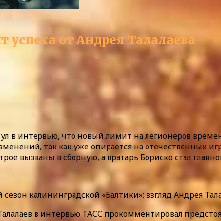
т успеха от Андрея Талалаева
ул в интервью, что новый лимит на легионеров времен
зменений, так как уже опирается на отечественных и
рое вызваны в сборную, а вратарь Бориско стал главн
сезон калининградской «Балтики»: взгляд Андрея Тала
Талалаев в интервью ТАСС прокомментировал предстоя