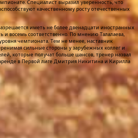
емпионате. Специалист выразил уверенность, что
оспособствуют качественному росту отечественных
 разрешается иметь не более двенадцати иностранных
ь и восемь соответственно. По мнению Талалаева,
ровня чемпионата. Тем не менее, наставник
перенимая сильные стороны у зарубежных коллег и
ей, которые получат больше шансов, тренер назвал
 в аренде в Первой лиге Дмитрия Никитина и Кирилла