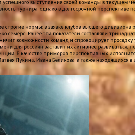
ги успешного выступления своей команды в текущем ч
ность турнира, однако в долгосрочной перспективе п
ее строгие нормы: в заявке клубов высшего дивизиона
ко семеро. Ранее эти показатели составляли тринадцат
ничит возможности команд и спровоцирует просадку у
мени для россиян заставит их активнее развиваться, 
енции. В качестве примеров перспективных исполнител
 Матвея Лукина, Ивана Беликова, а также находящихся