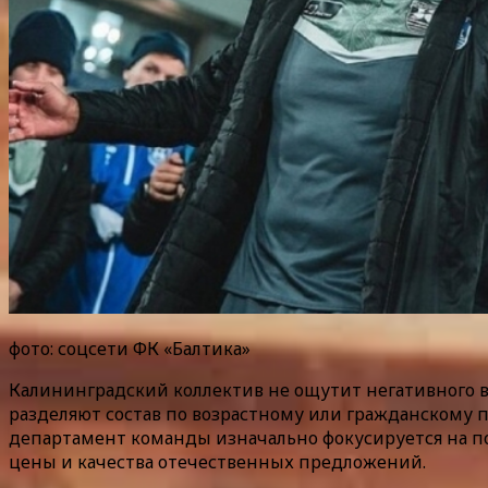
фото: соцсети ФК «Балтика»
Калининградский коллектив не ощутит негативного вл
разделяют состав по возрастному или гражданскому п
департамент команды изначально фокусируется на по
цены и качества отечественных предложений.