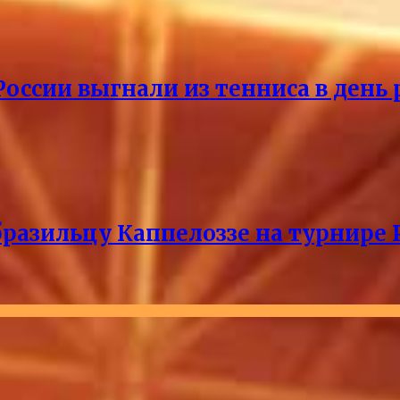
России выгнали из тенниса в день
разильцу Каппелоззе на турнире 