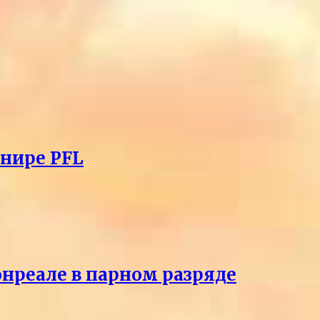
рнире PFL
онреале в парном разряде