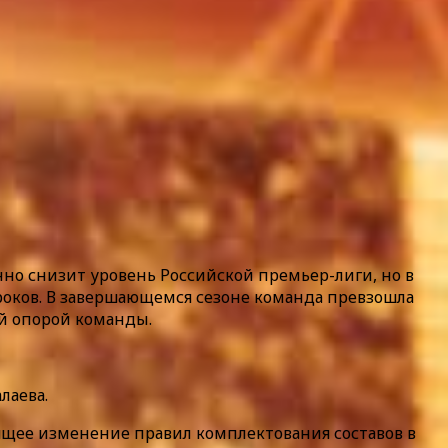
но снизит уровень Российской премьер-лиги, но в
гроков. В завершающемся сезоне команда превзошла
ой опорой команды.
лаева.
щее изменение правил комплектования составов в