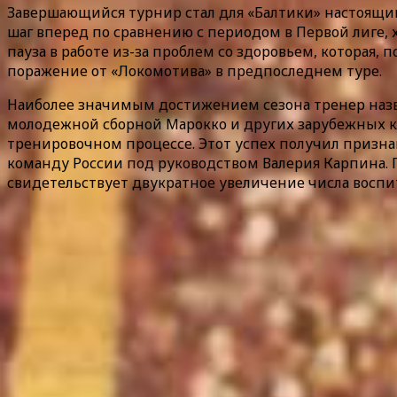
Завершающийся турнир стал для «Балтики» настоящим
шаг вперед по сравнению с периодом в Первой лиге, 
пауза в работе из-за проблем со здоровьем, которая,
поражение от «Локомотива» в предпоследнем туре.
Наиболее значимым достижением сезона тренер назв
молодежной сборной Марокко и других зарубежных кл
тренировочном процессе. Этот успех получил призна
команду России под руководством Валерия Карпина. П
свидетельствует двукратное увеличение числа воспи