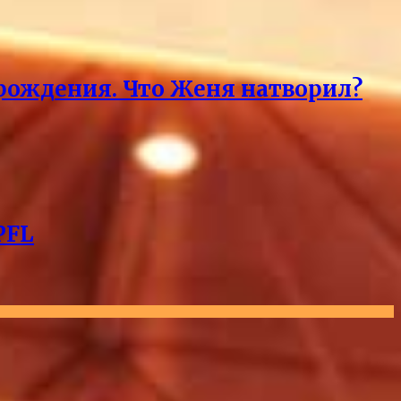
 рождения. Что Женя натворил?
PFL