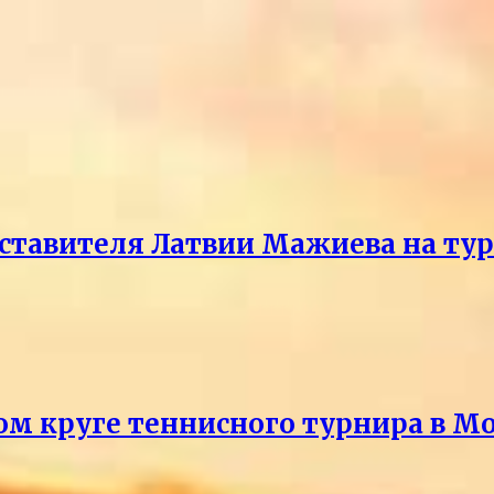
ставителя Латвии Мажиева на ту
ом круге теннисного турнира в М