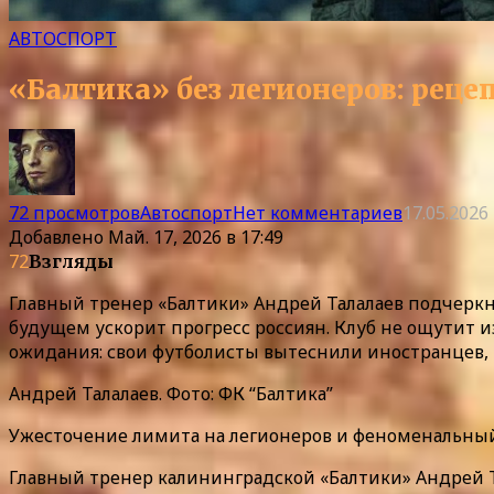
АВТОСПОРТ
«Балтика» без легионеров: рецеп
72 просмотров
Автоспорт
Нет комментариев
17.05.2026
Добавлено
Май. 17, 2026 в 17:49
72
Взгляды
Главный тренер «Балтики» Андрей Талалаев подчеркн
будущем ускорит прогресс россиян. Клуб не ощутит и
ожидания: свои футболисты вытеснили иностранцев, т
Андрей Талалаев. Фото: ФК “Балтика”
Ужесточение лимита на легионеров и феноменальный 
Главный тренер калининградской «Балтики» Андрей 