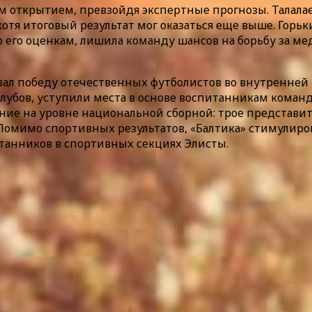
 открытием, превзойдя экспертные прогнозы. Талала
хотя итоговый результат мог оказаться еще выше. Гор
 по его оценкам, лишила команду шансов на борьбу за 
ал победу отечественных футболистов во внутренней 
убов, уступили места в основе воспитанникам команд
ние на уровне национальной сборной: трое представ
омимо спортивных результатов, «Балтика» стимулирова
танников в спортивных секциях Элисты.