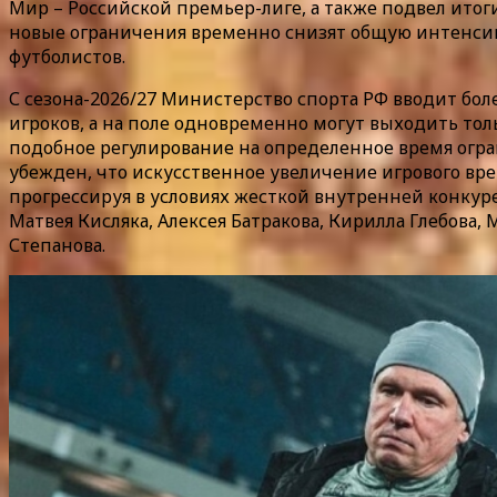
Мир – Российской премьер-лиге, а также подвел ито
новые ограничения временно снизят общую интенсив
футболистов.
С сезона-2026/27 Министерство спорта РФ вводит бол
игроков, а на поле одновременно могут выходить толь
подобное регулирование на определенное время огра
убежден, что искусственное увеличение игрового вре
прогрессируя в условиях жесткой внутренней конкур
Матвея Кисляка, Алексея Батракова, Кирилла Глебова,
Степанова.