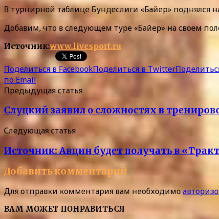
В турнирной таблице Бундеслиги «Байер» поднялся на 
Добавим, что в следующем туре «Байер» на своем по
Источник:
www.livesport.ru
Поделиться в Facebook
Поделиться в Twitter
Поделиться
по Email
Предыдущая статья
Слуцкий заявил о сложностях в трениров
Следующая статья
Источник: Авцин будет получать в «Трак
Добавить комментарий
Для отправки комментария вам необходимо
авторизо
ВАМ МОЖЕТ ПОНРАВИТЬСЯ