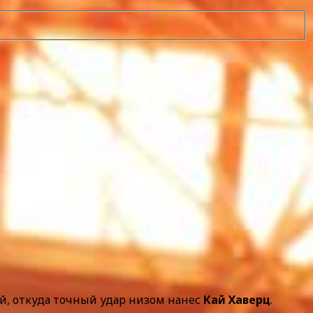
ой, откуда точный удар низом нанес
Кай Хаверц
.