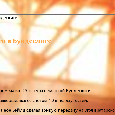
ндеслиге
то в Бундеслиге
ном матче 29-го тура немецкой Бундеслиги.
авершилась со счетом 1:0 в пользу гостей.
.
Леон Бэйли
сделал тонкую передачу на угол вратарск