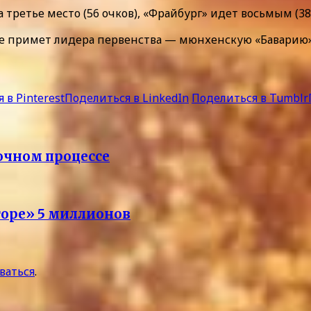
третье место (56 очков), «Фрайбург» идет восьмым (38 
ле примет лидера первенства — мюнхенскую «Баварию»
 в Pinterest
Поделиться в LinkedIn
Поделиться в Tumblr
очном процессе
торе» 5 миллионов
ваться
.