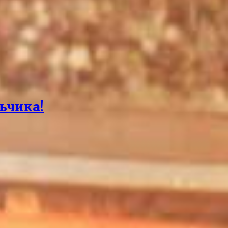
ьчика!