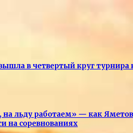
ышла в четвертый круг турнира 
 на льду работаем» — как Яметова
си на соревнованиях