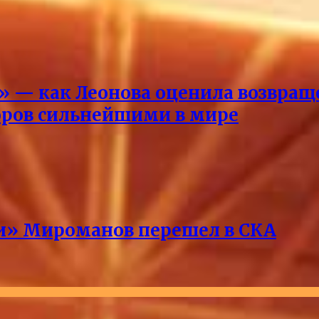
ды» — как Леонова оценила возвр
оров сильнейшими в мире
ри» Мироманов перешел в СКА