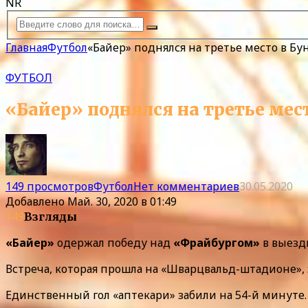
NR
Главная
Футбол
«Байер» поднялся на третье место в Бу
ФУТБОЛ
«Байер» поднялся на третье мес
149 просмотров
Футбол
Нет комментариев
30.05.2020
Добавлено
Май. 30, 2020 в 01:49
149
Взгляды
«Байер»
одержал победу над
«Фрайбургом»
в выезд
Встреча, которая прошла на «Шварцвальд-штадионе», з
Единственный гол «аптекари» забили на 54-й минуте