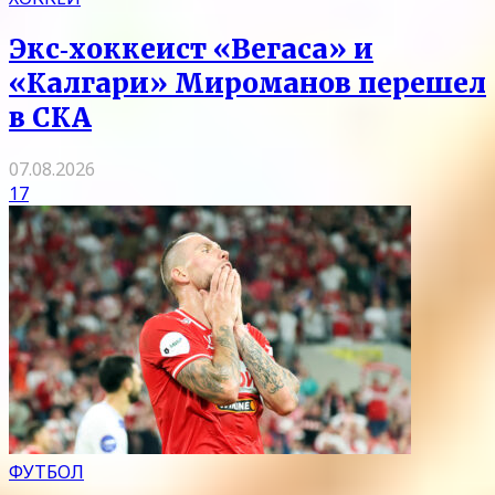
Экс‑хоккеист «Вегаса» и
«Калгари» Мироманов перешел
в СКА
07.08.2026
17
ФУТБОЛ