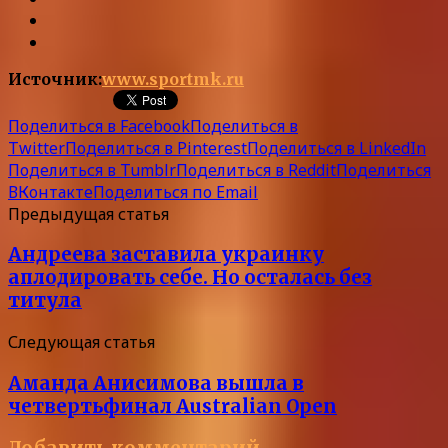
Источник:
www.sportmk.ru
Поделиться в Facebook
Поделиться в
Twitter
Поделиться в Pinterest
Поделиться в LinkedIn
Поделиться в Tumblr
Поделиться в Reddit
Поделиться
ВКонтакте
Поделиться по Email
Предыдущая статья
Андреева заставила украинку
аплодировать себе. Но осталась без
титула
Следующая статья
Аманда Анисимова вышла в
четвертьфинал Australian Open