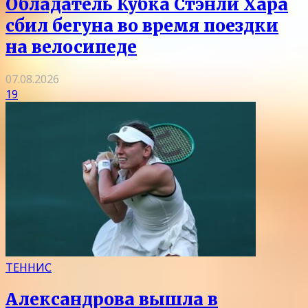
Обладатель Кубка Стэнли Хара
сбил бегуна во время поездки
на велосипеде
07.08.2026
19
ТЕННИС
Александрова вышла в