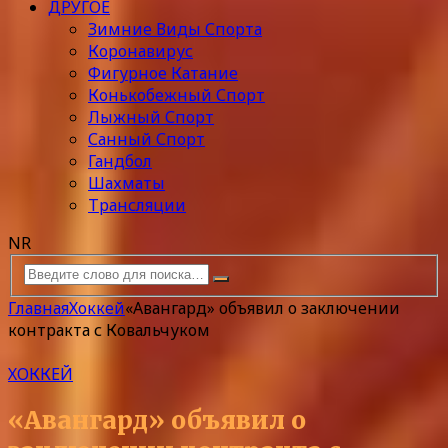
ДРУГОЕ
Зимние Виды Спорта
Коронавирус
Фигурное Катание
Конькобежный Спорт
Лыжный Спорт
Санный Спорт
Гандбол
Шахматы
Трансляции
NR
Главная
Хоккей
«Авангард» объявил о заключении
контракта с Ковальчуком
ХОККЕЙ
«Авангард» объявил о