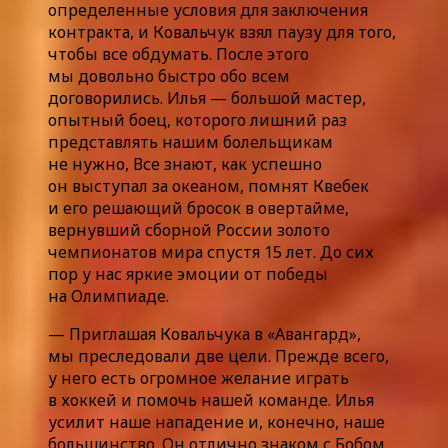
определенные условия для заключения
контракта, и Ковальчук взял паузу для того,
чтобы все обдумать. После этого
мы довольно быстро обо всем
договорились. Илья — большой мастер,
опытный боец, которого лишний раз
представлять нашим болельщикам
не нужно, Все знают, как успешно
он выступал за океаном, помнят Квебек
и его решающий бросок в овертайме,
вернувший сборной России золото
чемпионатов мира спустя 15 лет. До сих
пор у нас яркие эмоции от победы
на Олимпиаде.
— Приглашая Ковальчука в «Авангард»,
мы преследовали две цели. Прежде всего,
у него есть огромное желание играть
в хоккей и помочь нашей команде. Илья
усилит наше нападение и, конечно, наше
большинство. Он отлично знаком с Бобом