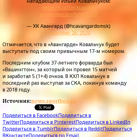
нападающим Ильей Ковальчуком:
https://t.co/ImlXuwaKfj
pic.twitter.com/fvJdCLzvsf
— ХК Авангард (@hcavangardomsk)
December 26, 2020
Отмечается, что в «Авангарде» Ковальчук будет
выступать под своим привычным 17-м номером.
Последним клубом 37-летнего форварда был
«Вашингтон», за который он провел 15 матчей
и заработал 5 (1+4) очков. В КХЛ Ковальчук в
последний раз выступал за СКА, покинув команду
в 2018 году.
Источник:
news.sportbox.ru
Поделиться в Facebook
Поделиться в
Twitter
Поделиться в Pinterest
Поделиться в LinkedIn
Поделиться в Tumblr
Поделиться в Reddit
Поделиться
ВКонтакте
Поделиться по Email