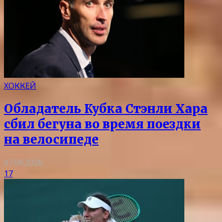
ХОККЕЙ
Обладатель Кубка Стэнли Хара
сбил бегуна во время поездки
на велосипеде
07.08.2026
17