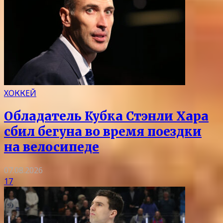
ХОККЕЙ
Обладатель Кубка Стэнли Хара
сбил бегуна во время поездки
на велосипеде
07.08.2026
17