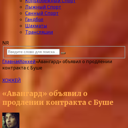
Конькобежный Спорт
Лыжный Спорт
Санный Спорт
Гандбол
Шахматы
Трансляции
NR
Главная
Хоккей
«Авангард» объявил о продлении
контракта с Буше
ХОККЕЙ
«Авангард» объявил о
продлении контракта с Буше