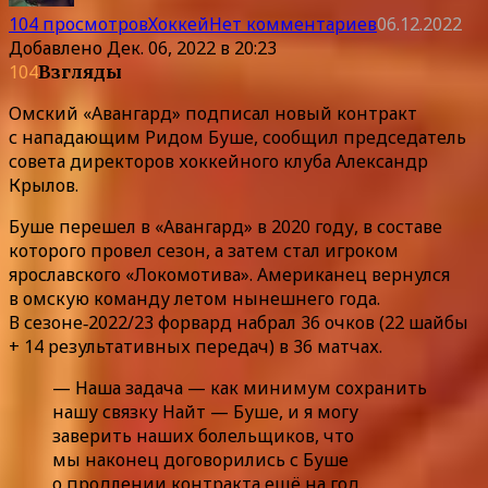
104 просмотров
Хоккей
Нет комментариев
06.12.2022
Добавлено
Дек. 06, 2022 в 20:23
104
Взгляды
Омский «Авангард» подписал новый контракт
с нападающим Ридом Буше, сообщил председатель
совета директоров хоккейного клуба Александр
Крылов.
Буше перешел в «Авангард» в 2020 году, в составе
которого провел сезон, а затем стал игроком
ярославского «Локомотива». Американец вернулся
в омскую команду летом нынешнего года.
В сезоне‑2022/23 форвард набрал 36 очков (22 шайбы
+ 14 результативных передач) в 36 матчах.
— Наша задача — как минимум сохранить
нашу связку Найт — Буше, и я могу
заверить наших болельщиков, что
мы наконец договорились с Буше
о продлении контракта ещё на год.