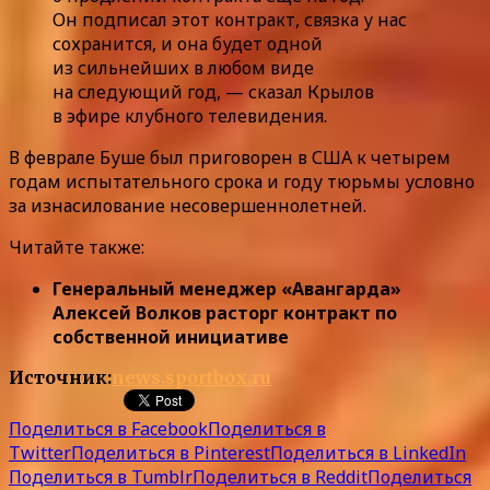
Он подписал этот контракт, связка у нас
сохранится, и она будет одной
из сильнейших в любом виде
на следующий год, — сказал Крылов
в эфире клубного телевидения.
В феврале Буше был приговорен в США к четырем
годам испытательного срока и году тюрьмы условно
за изнасилование несовершеннолетней.
Читайте также:
Генеральный менеджер «Авангарда»
Алексей Волков расторг контракт по
собственной инициативе
Источник:
news.sportbox.ru
Поделиться в Facebook
Поделиться в
Twitter
Поделиться в Pinterest
Поделиться в LinkedIn
Поделиться в Tumblr
Поделиться в Reddit
Поделиться