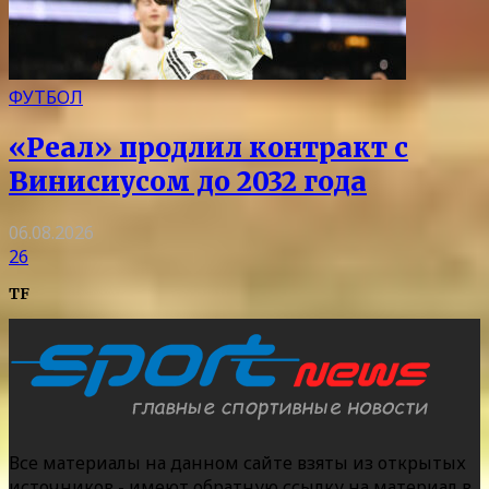
ФУТБОЛ
«Реал» продлил контракт с
Винисиусом до 2032 года
06.08.2026
26
TF
Все материалы на данном сайте взяты из открытых
источников - имеют обратную ссылку на материал в