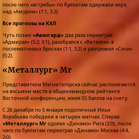
после чего «ястребы» по буллитам одержали верх
над «Амуром» (1:1, 3:2).
Все прогнозы на КХЛ
Чуть позже
«Авангард»
два раза переиграл
«Адмирал» (5:2; 3:1), разобрался с «Витязем» в
послематчевых бросках (1:1, 3:2) и разгромил «Сочи»
(5:2).
«Металлург» Мг
Представители Магнитогорска сейчас располагаются
на восьмом месте в общекомандном рейтинге
Восточной конференции, имея 55 баллов на счету.
С 26 декабря по 5 января подопечные Ильи
Воробьева победили в четырех матчах. Сперва
«Металлург» Мг
одолел «Динамо» Рига (2:0), после
чего по буллитам переиграл «Динамо» Москва (4:4,
2:0).