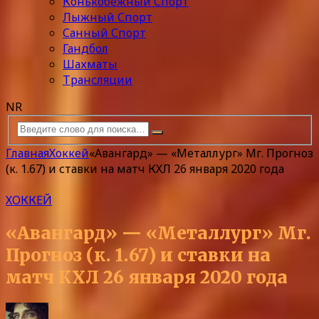
Конькобежный Спорт
Лыжный Спорт
Санный Спорт
Гандбол
Шахматы
Трансляции
NR
Главная
Хоккей
«Авангард» — «Металлург» Мг. Прогноз
(к. 1.67) и ставки на матч КХЛ 26 января 2020 года
ХОККЕЙ
«Авангард» — «Металлург» Мг.
Прогноз (к. 1.67) и ставки на
матч КХЛ 26 января 2020 года