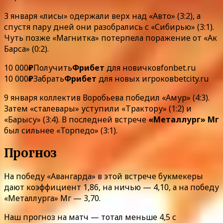
3 января «лисы» одержали верх над «Авто» (3:2), а
спустя пару дней они разобрались с «Сибирью» (3:1).
Чуть позже «Магнитка» потерпела поражение от «Ак
Барса» (0:2).
10 000
₽
Получить
Фрибет
для новичков
fonbet.ru
10 000
₽
Забрать
Фрибет
для новых игроков
betcity.ru
9 января коллектив Воробьева победил «Амур» (4:3).
Затем «сталевары» уступили «Трактору» (1:2) и
«Барысу» (3:4). В последней встрече
«Металлург» Мг
был сильнее «Торпедо» (3:1).
Прогноз
На победу «Авангарда» в этой встрече букмекеры
дают коэффициент 1,86, на ничью — 4,10, а на победу
«Металлурга» Мг — 3,70.
Наш прогноз на матч — тотал меньше 4,5 с