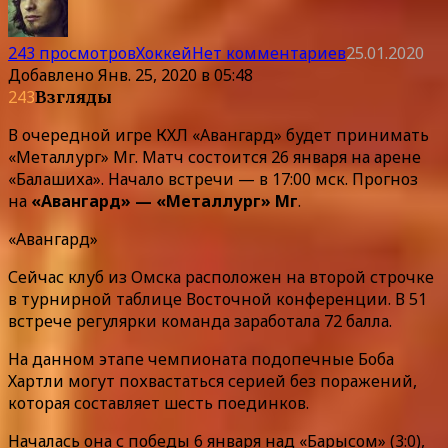
243 просмотров
Хоккей
Нет комментариев
25.01.2020
Добавлено
Янв. 25, 2020 в 05:48
243
Взгляды
В очередной игре КХЛ «Авангард» будет принимать
«Металлург» Мг. Матч состоится 26 января на арене
«Балашиха». Начало встречи — в 17:00 мск. Прогноз
на
«Авангард» — «Металлург» Мг
.
«Авангард»
Сейчас клуб из Омска расположен на второй строчке
в турнирной таблице Восточной конференции. В 51
встрече регулярки команда заработала 72 балла.
На данном этапе чемпионата подопечные Боба
Хартли могут похвастаться серией без поражений,
которая составляет шесть поединков.
Началась она с победы 6 января над «Барысом» (3:0),