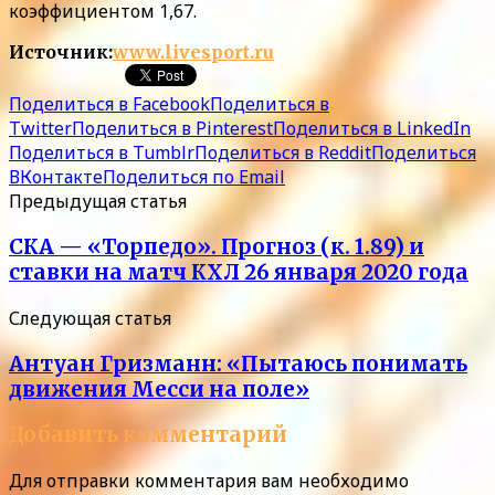
коэффициентом 1,67.
Источник:
www.livesport.ru
Поделиться в Facebook
Поделиться в
Twitter
Поделиться в Pinterest
Поделиться в LinkedIn
Поделиться в Tumblr
Поделиться в Reddit
Поделиться
ВКонтакте
Поделиться по Email
Предыдущая статья
СКА — «Торпедо». Прогноз (к. 1.89) и
ставки на матч КХЛ 26 января 2020 года
Следующая статья
Антуан Гризманн: «Пытаюсь понимать
движения Месси на поле»
Добавить комментарий
Для отправки комментария вам необходимо