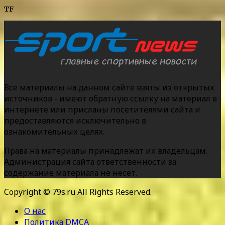
TF
Все материалы на данном сайте взяты из открытых
источников - имеют обратную ссылку на материал в
интернете или присланы посетителями сайта и
предоставляются исключительно в
ознакомительных целях.
Права на материалы принадлежат их владельцам.
Администрация сайта ответственности за
содержание материала не несет.
Copyright © 79s.ru All Rights Reserved.
О нас
Политика DMCA