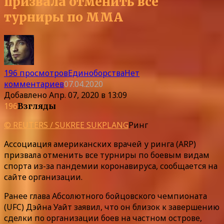
призвала отменить все
турниры по MMA
196 просмотров
Единоборства
Нет
комментариев
07.04.2020
Добавлено
Апр. 07, 2020 в 13:09
196
Взгляды
© REUTERS / SUKREE SUKPLANG
Ринг
Ассоциация американских врачей у ринга (ARP)
призвала отменить все турниры по боевым видам
спорта из-за пандемии коронавируса, сообщается на
сайте организации.
Ранее глава Абсолютного бойцовского чемпионата
(UFC) Дэйна Уайт заявил, что он близок к завершению
сделки по организации боев на частном острове,