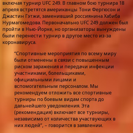
включая турнир UFC 249. В главном бою турнира 18
апреля встретятся американцы Тони Фергюсон и
Джастин Гэтжи, заменивший россиянина Хабиба
Нурмагомедова. Первоначально UFC 249 должен был
пройти в Нью-Йорке, но организаторы вынуждены
были перенести турнир в другое место из-за
коронавируса.
“Спортивные мероприятия по всему миру
были отменены в связи с повышенным
риском заражения и передачи инфекции
участниками, болельщиками,
официальными лицами и
вспомогательным персоналом. Мы
рекомендуем отложить все спортивные
турниры по боевым видам спорта до
дальнейшего уведомления. Эта
(рекомендация) включает все турниры,
независимо от количества участвующих в
них людей”, – говорится в заявлении.