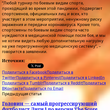
“Любой турнир по боевым видам спорта,
проходящий во время этой пандемии, подвергает
спортсменов, официальных лиц и всех, кто
участвует в этом мероприятии, ненужному риску
заражения и передачи коронавируса. Кроме того,
спортсмены по боевым видам спорта часто
нуждаются в медицинской помощи после боя, и мы
не хотим видеть любую дополнительную нагрузку
на уже перегруженную медицинскую систему”, –
говорится в заявлении.
Источник:
ria.ru
Поделиться в Facebook
Поделиться в
Twitter
Поделиться в Pinterest
Поделиться в LinkedIn
Поделиться в Tumblr
Поделиться в Reddit
Поделиться
ВКонтакте
Поделиться по Email
Предыдущая статья
Головин — самый прогрессирующий
футболист Лиги 1 по версии The Score