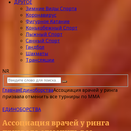
ДРУГОЕ
Зимние Виды Спорта
Коронавирус
Фигурное Катание
Конькобежный Спорт
Лыжный Спорт
Санный Спорт
Гандбол
Шахматы
Трансляции
NR
Главная
Единоборства
Ассоциация врачей у ринга
призвала отменить все турниры по MMA
ЕДИНОБОРСТВА
Ассоциация врачей у ринга