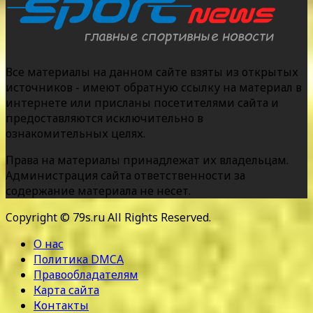
Все материалы на данном сайте взяты из открытых
источников - имеют обратную ссылку на материал в
интернете или присланы посетителями сайта и
предоставляются исключительно в
ознакомительных целях.
Права на материалы принадлежат их владельцам.
Администрация сайта ответственности за
содержание материала не несет.
Copyright © 79s.ru All Rights Reserved.
О нас
Политика DMCA
Правообладателям
Карта сайта
Контакты