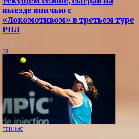
текущем сезоне, сыграв на
выезде вничью с
«Локомотивом» в третьем туре
РПЛ
08.08.2026
18
ТЕННИС