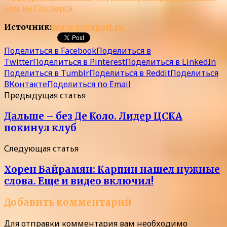
Источник:
www.sovsport.ru
Поделиться в Facebook
Поделиться в
Twitter
Поделиться в Pinterest
Поделиться в LinkedIn
Поделиться в Tumblr
Поделиться в Reddit
Поделиться
ВКонтакте
Поделиться по Email
Предыдущая статья
Дальше – без Де Коло. Лидер ЦСКА
покинул клуб
Следующая статья
Хорен Байрамян: Карпин нашел нужные
слова. Еще и видео включил!
Добавить комментарий
Для отправки комментария вам необходимо