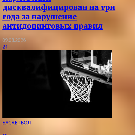
дисквалифицирован на три
года за нарушение
антидопинговых правил
09.08.2026
21
БАСКЕТБОЛ