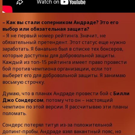
– Как вы стали соперником Андраде? Это его
выбор или обязательная защита?
– Я не первый номер рейтинга. Значит, не
обязательный претендент. Этот статус еще нужно
заработать. Я банально был в списке тех боксеров,
которые доступны для добровольной защиты.
Каждый из топ-15 рейтинга имеет право провести
бой против чемпиона организации, если тот
выберет его для добровольной защиты. Я занимаю
восьмую строчку.
Думаю, что в планах Андраде провести бой с
Билли
Джо Сондерсом
, потому что он – настоящий
чемпион по этой версии. Я рассчитываю эти планы
поломать.
Сондерс потерял титул из-за положительной
допинг-пробы. Андраде взял вакантный пояс, но