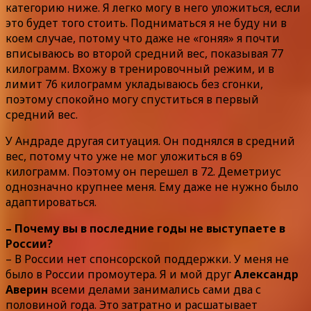
категорию ниже. Я легко могу в него уложиться, если
это будет того стоить. Подниматься я не буду ни в
коем случае, потому что даже не «гоняя» я почти
вписываюсь во второй средний вес, показывая 77
килограмм. Вхожу в тренировочный режим, и в
лимит 76 килограмм укладываюсь без сгонки,
поэтому спокойно могу спуститься в первый
средний вес.
У Андраде другая ситуация. Он поднялся в средний
вес, потому что уже не мог уложиться в 69
килограмм. Поэтому он перешел в 72. Деметриус
однозначно крупнее меня. Ему даже не нужно было
адаптироваться.
– Почему вы в последние годы не выступаете в
России?
– В России нет спонсорской поддержки. У меня не
было в России промоутера. Я и мой друг
Александр
Аверин
всеми делами занимались сами два с
половиной года. Это затратно и расшатывает