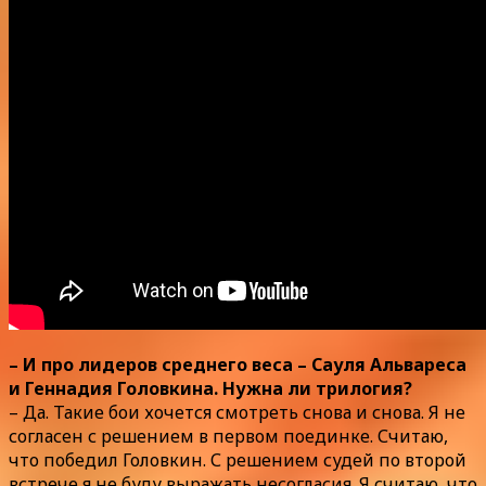
– И про лидеров среднего веса – Сауля Альвареса
и Геннадия Головкина. Нужна ли трилогия?
– Да. Такие бои хочется смотреть снова и снова. Я не
согласен с решением в первом поединке. Считаю,
что победил Головкин. С решением судей по второй
встрече я не буду выражать несогласия. Я считаю, что