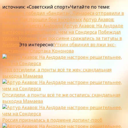
источник: «Советский спорт»Читайте по теме:
«Пакмэн» победил «бандита», Линареса отправили в
нокаут. Как прошли бои выходных
Артур Акавов:
Головкин «съест» Андраде
Артур Акавов: На Андраде
настроен решительнее, чем на Сондерса
Побеждал
только Ковалев. Как россияне сражались за титулы в
Англии
Это интересно:
Уткин обвинил во лжи экс-
наставника Спартака Кононова
«Год отсидели, а понты всё те же»: скандальная
выходка Мамаева
Отсидели, а понты всё те же остались: скандальная
выходка Мамаева
Россия призналась в подмене допинг-проб