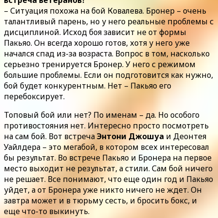
встреча ветеранов?
– Ситуация похожа на бой Ковалева. Бронер – очень
талантливый парень, но у него реальные проблемы с
дисциплиной. Исход боя зависит не от формы
Пакьяо. Он всегда хорошо готов, хотя у него уже
начался спад из-за возраста. Вопрос в том, насколько
серьезно тренируется Бронер. У него с режимом
большие проблемы. Если он подготовится как нужно,
бой будет конкурентным. Нет – Пакьяо его
перебоксирует.
Топовый бой или нет? По именам – да. Но особого
противостояния нет. Интересно просто посмотреть
на сам бой. Вот встреча
Энтони Джошуа
и Деонтея
Уайлдера – это мегабой, в котором всех интересовал
бы результат. Во встрече Пакьяо и Бронера на первое
место выходит не результат, а стили. Сам бой ничего
не решает. Все понимают, что еще один год и Пакьяо
уйдет, а от Бронера уже никто ничего не ждет. Он
завтра может и в тюрьму сесть, и бросить бокс, и
еще что-то выкинуть.