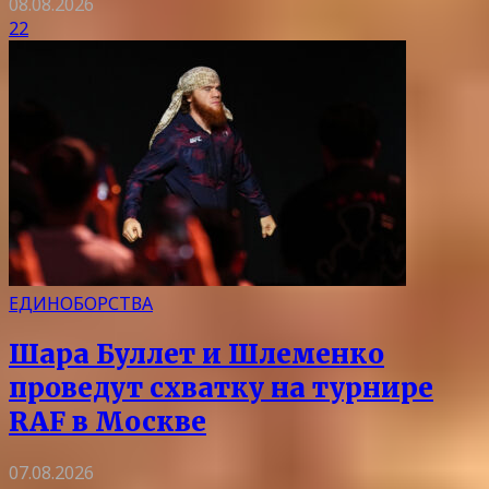
08.08.2026
22
ЕДИНОБОРСТВА
Шара Буллет и Шлеменко
проведут схватку на турнире
RAF в Москве
07.08.2026