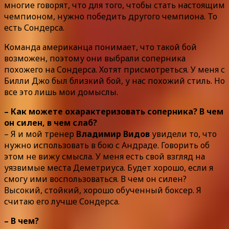
многие говорят, что для того, чтобы стать настоящим
чемпионом, нужно победить другого чемпиона. То
есть Сондерса.
Команда американца понимает, что такой бой
возможен, поэтому они выбрали соперника
похожего на Сондерса. Хотят присмотреться. У меня с
Билли Джо был близкий бой, у нас похожий стиль. Но
все это лишь мои домыслы.
– Как можете охарактеризовать соперника? В чем
он силен, в чем слаб?
– Я и мой тренер
Владимир Видов
увидели то, что
нужно использовать в бою с Андраде. Говорить об
этом не вижу смысла. У меня есть свой взгляд на
уязвимые места Деметриуса. Будет хорошо, если я
смогу ими воспользоваться. В чем он силен?
Высокий, стойкий, хорошо обученный боксер. Я
считаю его лучше Сондерса.
– В чем?