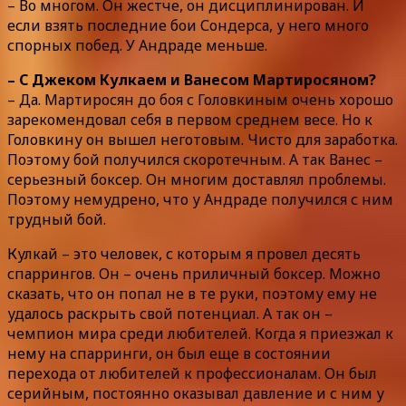
– Во многом. Он жестче, он дисциплинирован. И
если взять последние бои Сондерса, у него много
спорных побед. У Андраде меньше.
– С Джеком Кулкаем и Ванесом Мартиросяном?
– Да. Мартиросян до боя с Головкиным очень хорошо
зарекомендовал себя в первом среднем весе. Но к
Головкину он вышел неготовым. Чисто для заработка.
Поэтому бой получился скоротечным. А так Ванес –
серьезный боксер. Он многим доставлял проблемы.
Поэтому немудрено, что у Андраде получился с ним
трудный бой.
Кулкай – это человек, с которым я провел десять
спаррингов. Он – очень приличный боксер. Можно
сказать, что он попал не в те руки, поэтому ему не
удалось раскрыть свой потенциал. А так он –
чемпион мира среди любителей. Когда я приезжал к
нему на спарринги, он был еще в состоянии
перехода от любителей к профессионалам. Он был
серийным, постоянно оказывал давление и с ним у