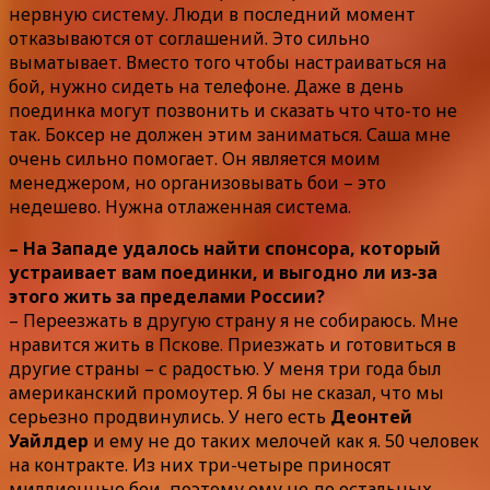
нервную систему. Люди в последний момент
отказываются от соглашений. Это сильно
выматывает. Вместо того чтобы настраиваться на
бой, нужно сидеть на телефоне. Даже в день
поединка могут позвонить и сказать что что-то не
так. Боксер не должен этим заниматься. Саша мне
очень сильно помогает. Он является моим
менеджером, но организовывать бои – это
недешево. Нужна отлаженная система.
– На Западе удалось найти спонсора, который
устраивает вам поединки, и выгодно ли из-за
этого жить за пределами России?
– Переезжать в другую страну я не собираюсь. Мне
нравится жить в Пскове. Приезжать и готовиться в
другие страны – с радостью. У меня три года был
американский промоутер. Я бы не сказал, что мы
серьезно продвинулись. У него есть
Деонтей
Уайлдер
и ему не до таких мелочей как я. 50 человек
на контракте. Из них три-четыре приносят
миллионные бои, поэтому ему не до остальных.