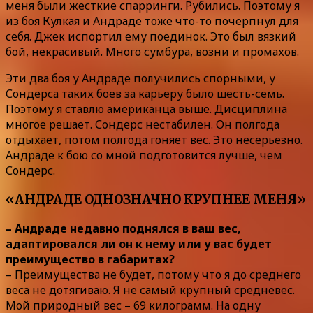
меня были жесткие спарринги. Рубились. Поэтому я
из боя Кулкая и Андраде тоже что-то почерпнул для
себя. Джек испортил ему поединок. Это был вязкий
бой, некрасивый. Много сумбура, возни и промахов.
Эти два боя у Андраде получились спорными, у
Сондерса таких боев за карьеру было шесть-семь.
Поэтому я ставлю американца выше. Дисциплина
многое решает. Сондерс нестабилен. Он полгода
отдыхает, потом полгода гоняет вес. Это несерьезно.
Андраде к бою со мной подготовится лучше, чем
Сондерс.
«АНДРАДЕ ОДНОЗНАЧНО КРУПНЕЕ МЕНЯ»
– Андраде недавно поднялся в ваш вес,
адаптировался ли он к нему или у вас будет
преимущество в габаритах?
– Преимущества не будет, потому что я до среднего
веса не дотягиваю. Я не самый крупный средневес.
Мой природный вес – 69 килограмм. На одну