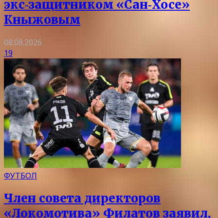
экс‑защитником «Сан‑Хосе»
Кныжовым
08.08.2026
19
ФУТБОЛ
Член совета директоров
«Локомотива» Филатов заявил,