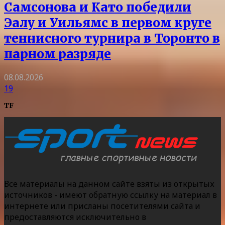
Самсонова и Като победили
Эалу и Уильямс в первом круге
теннисного турнира в Торонто в
парном разряде
08.08.2026
19
TF
Все материалы на данном сайте взяты из открытых
источников - имеют обратную ссылку на материал в
интернете или присланы посетителями сайта и
предоставляются исключительно в