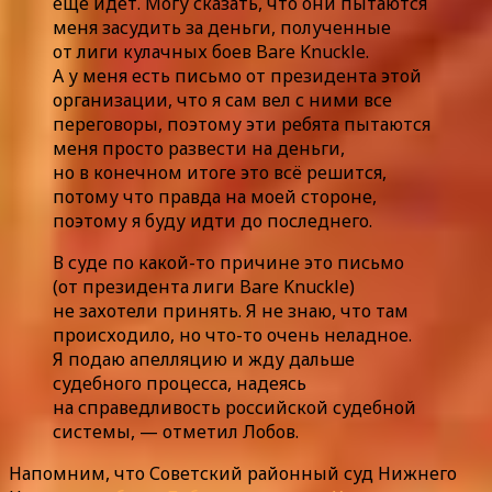
еще идет. Могу сказать, что они пытаются
меня засудить за деньги, полученные
от лиги кулачных боев Bare Knuckle.
А у меня есть письмо от президента этой
организации, что я сам вел с ними все
переговоры, поэтому эти ребята пытаются
меня просто развести на деньги,
но в конечном итоге это всё решится,
потому что правда на моей стороне,
поэтому я буду идти до последнего.
В суде по какой-то причине это письмо
(от президента лиги Bare Knuckle)
не захотели принять. Я не знаю, что там
происходило, но что-то очень неладное.
Я подаю апелляцию и жду дальше
судебного процесса, надеясь
на справедливость российской судебной
системы, — отметил Лобов.
Напомним, что Советский районный суд Нижнего