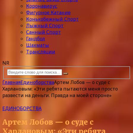
Коронавирус
Фигурное Катание
Конькобежный Спорт
Лыжный Спорт
Санный Спорт
Гандбол
Шахматы
Трансляции
NR
Главная
Единоборства
Артем Лобов — о суде с
Харлановым: «Эти ребята пытаются меня просто
развести на деньги. Правда на моей стороне»
ЕДИНОБОРСТВА
Артем Лобов — о суде с
Харлановым: «Эти ребята