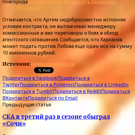
Новгорода
обязал Лобова выплатить Харланову
5 173 200 рублей
.
Отмечается, что Артем недобросовестно исполнял
условия контракта, не выплачивал менеджеру
комиссионные и вел переговоры о боях в обход
агентского соглашения. Сообщается, что Харланов
может подать против Лобова еще один иск на сумму
10 миллионов рублей.
Источник:
news.sportbox.ru
Поделиться в Facebook
Поделиться в
Twitter
Поделиться в Pinterest
Поделиться в LinkedIn
Поделиться в Tumblr
Поделиться в Reddit
Поделиться
ВКонтакте
Поделиться по Email
Предыдущая статья
СКА в третий раз в сезоне обыграл
«Сочи»