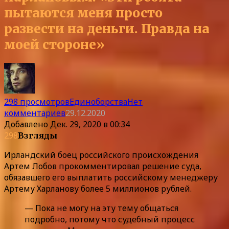
пытаются меня просто
развести на деньги. Правда на
моей стороне»
298 просмотров
Единоборства
Нет
комментариев
29.12.2020
Добавлено
Дек. 29, 2020 в 00:34
298
Взгляды
Ирландский боец российского происхождения
Артем Лобов прокомментировал решение суда,
обязавшего его выплатить российскому менеджеру
Артему Харланову более 5 миллионов рублей.
— Пока не могу на эту тему общаться
подробно, потому что судебный процесс