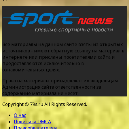
Все материалы на данном сайте взяты из открытых
источников - имеют обратную ссылку на материал в
интернете или присланы посетителями сайта и
предоставляются исключительно в
ознакомительных целях.
Права на материалы принадлежат их владельцам.
Администрация сайта ответственности за
содержание материала не несет.
Copyright © 79s.ru All Rights Reserved.
О нас
Политика DMCA
Правообладателям