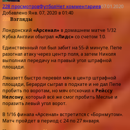
228 просмотров
Футбол
Нет комментариев
07.01.2020
Добавлено
Янв. 07, 2020 в 01:40
228
Взгляды
Лондонский
«Арсенал»
в домашнем матче 1/32
Кубка Англии обыграл
«Лидс»
со счетом 1:0.
Единственный гол был забит на 55-й минуте. Пепе
разогнал атаку через центр поля, а затем Николя
выполнил передачу на правый угол штрафной
площади.
Ляказетт быстро перевёл мяч в центр штрафной
площади, Берарди сыграл в подкате и не дал Пепе
пробить по воротам, но мяч отскочил к
Рейссу
Нелсону
, который всё же смог пробить Меслье и
поразить левый угол ворот.
В 1/16 финала «Арсенал» встретится с «Борнмутом».
Матч пройдет в период с 24 по 27 января.