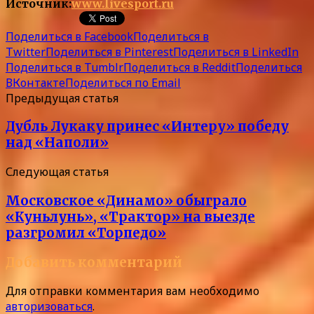
Источник:
www.livesport.ru
Поделиться в Facebook
Поделиться в
Twitter
Поделиться в Pinterest
Поделиться в LinkedIn
Поделиться в Tumblr
Поделиться в Reddit
Поделиться
ВКонтакте
Поделиться по Email
Предыдущая статья
Дубль Лукаку принес «Интеру» победу
над «Наполи»
Следующая статья
Московское «Динамо» обыграло
«Куньлунь», «Трактор» на выезде
разгромил «Торпедо»
Добавить комментарий
Для отправки комментария вам необходимо
авторизоваться
.