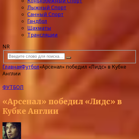
Конькобежный Спорт
Лыжный Спорт
Санный Спорт
Гандбол
Шахматы
Трансляции
NR
Главная
Футбол
«Арсенал» победил «Лидс» в Кубке
Англии
ФУТБОЛ
«Арсенал» победил «Лидс» в
Кубке Англии