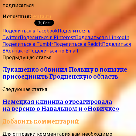
подписаться
Источник:
lenta.ru
Поделиться в Facebook
Поделиться в
Twitter
Поделиться в Pinterest
Поделиться в LinkedIn
Поделиться в Tumblr
Поделиться в Reddit
Поделиться
ВКонтакте
Поделиться по Email
Предыдущая статья
Лукашенко обвинил Польшу в попытке
присоединить Гродненскую область
Следующая статья
Немецкая клиника отреагировала
на версию о Навальном и «Новичке»
Добавить комментарий
Для отправки комментария вам необходимо