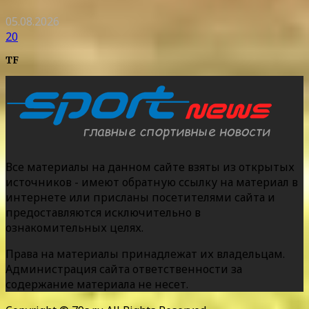
05.08.2026
20
TF
Все материалы на данном сайте взяты из открытых
источников - имеют обратную ссылку на материал в
интернете или присланы посетителями сайта и
предоставляются исключительно в
ознакомительных целях.
Права на материалы принадлежат их владельцам.
Администрация сайта ответственности за
содержание материала не несет.