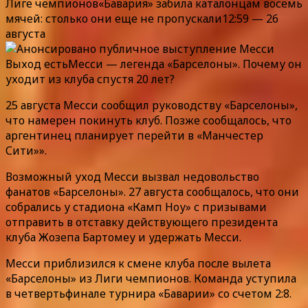
Лиге чемпионов«Бавария» забила каталонцам восемь
мячей: столько они еще не пропускали12:59 — 26
августа
Выход естьМесси — легенда «Барселоны». Почему он
уходит из клуба спустя 20 лет?
25 августа Месси сообщил руководству «Барселоны»,
что намерен покинуть клуб. Позже сообщалось, что
аргентинец планирует перейти в «Манчестер
Сити»».
Возможный уход Месси вызвал недовольство
фанатов «Барселоны». 27 августа сообщалось, что они
собрались у стадиона «Камп Ноу» с призывами
отправить в отставку действующего президента
клуба Жозепа Бартомеу и удержать Месси.
Месси приблизился к смене клуба после вылета
«Барселоны» из Лиги чемпионов. Команда уступила
в четвертьфинале турнира «Баварии» со счетом 2:8.