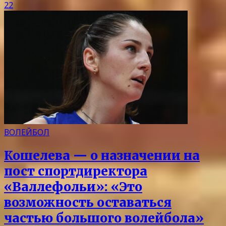
22
ВОЛЕЙБОЛ
Кошелева — о назначении на
пост спортдиректора
«Валлефольи»: «Это
возможность оставаться
частью большого волейбола»