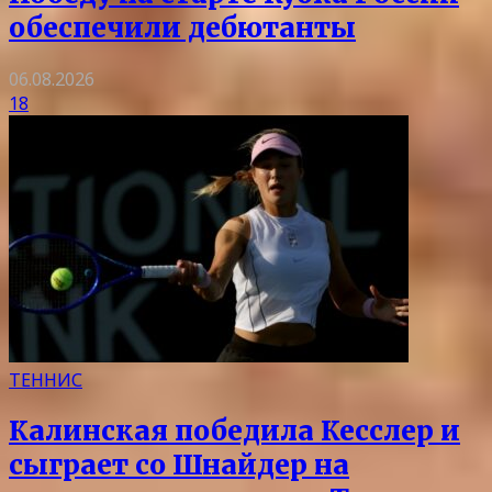
обеспечили дебютанты
06.08.2026
18
ТЕННИС
Калинская победила Кесслер и
сыграет со Шнайдер на