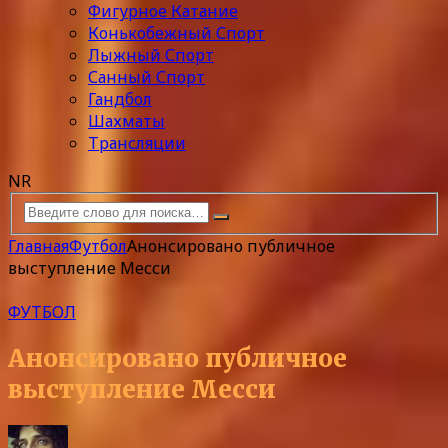
Фигурное Катание
Конькобежный Спорт
Лыжный Спорт
Санный Спорт
Гандбол
Шахматы
Трансляции
NR
Главная
Футбол
Анонсировано публичное
выступление Месси
ФУТБОЛ
Анонсировано публичное
выступление Месси