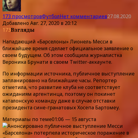
173 просмотров
Футбол
Нет комментариев
27.08.2020
Добавлено
Авг. 27, 2020 в 20:12
173
Взгляды
Нападающий «Барселоны» Лионель Месси в
ближайшее время сделает официальное заявление о
своем будущем. Об этом сообщила журналистка
Вероника Брунати в своем Twitter-аккаунте.
По информации источника, публичное выступление
запланировано на ближайшие часы. Репортер
отметила, что развитие клуба не соответствует
ожиданиям аргентинца, поэтому он покинет
каталонскую команду даже в случае отставки
президента сине-гранатовых Хосепа Бартомеу.
Материалы по теме01:06 — 15 августа
«Барселона» потерпела историческое поражение в